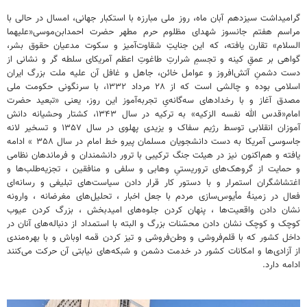
گرامیداشت سیزدهم آبان ماه، روز ملی مبارزه با استکبار جهانی، امسال در حالی با
مراسم هفتم جانسوز شهدای مظلوم حرم مطهر حضرت احمدابن‌موسی«علیهما
السلام» تقارن یافته، که این جنایتِ شقاوت‌آمیز و سکوت مدعیان حقوق بشر،
گواهی بر عمقِ کینه و تجسمِ شرارتِ طاغوتِ اعظم آمریکای سلطه گر و نشانی از
دست دشمنِ آتش‌افروز و عوامل خائن، جاهل و غافل آن علیه ملت بزرگ ایران
اسلامی بوده و چالشی است که از ۲۸ مرداد ۱۳۳۲، با سرنگونی حکومت ملی
مصدق آغاز و با رخدادهای سه‌گانه‌یِ تجربه‌آموز این روز، یعنی «تبعید حضرت
امام«قدس الله نفسه الزکیه» به ترکیه در سال ۱۳۴۳، کشتار وحشیانه دانش
آموزان انقلابی توسط رژیم سفاک و یزیدی پهلوی در سال ۱۳۵۷ و تسخیر لانه
جاسوسی آمریکا به دست دانشجویان مسلمان پیرو خط امام در سال ۳۵۸ » ادامه
یافته و هم‌اکنون نیز در هیئت جنگ ترکیبی با ترور دانشمندان و فرماندهان نظامی
و حمایت از گروهک‌های تروریستیِ وهابی و سلفی و منافقین ، تجزیه‌طلب‌ها و
اغتشاشگران استمرار و با دستور کار قرار دادن سیاست‌های تبلیغی و رسانه‌ای
فعال‌ در زمینۀ مأیوس‌سازی مردم با جعل اخبار ، تحلیل‌های مغرضانه ، وارونه
نشان دادن واقعیت‌ها ، پنهان کردن جلوه‌های امیدبخش ، بزرگ کردن عیوب
کوچک و کوچک نشان دادن محسّنات بزرگ و البته با استمداد از دنباله‌های آنان در
داخل کشور که با قلم‌فروشی و وطن‌فروشی و تیز کردن قمه اوباش و با بهره‌مندی
از آزادی‌ها و امکانات کشور در خدمت دشمن و شبکه‌های نیابتی آن حرکت می‌کنند
ادامه دارد.