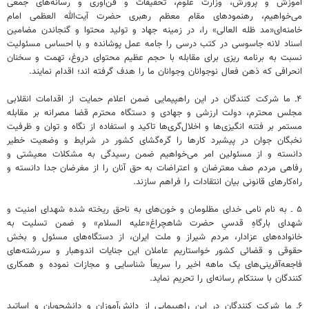
آموزش و پرورش، وزارت علوم، تحقیقات و فن‌آوری و رسانه‌های جمعی
می‌خواهیم، رهنمودهای مقام معظم رهبری حضرت آیت‌الله العظمی امام
خامنه‌ای«مد ظله العالی» را، در زمینه جهاد و تولید محتوا و گنجاندن مضامین
اسناد لانه جاسوسی در کتب درسی را جامه عمل پوشانده و با احساس مسئولیت
نسبت به برنامه ریزی برای مقابله با حجم عظیم محتوای دروغ، تهمت و سخنان
انحرافی که ذهن فعال نوجوانان وجوانان ما را هدف گرفته اند؛ اقدام نمایند.
۴ـ ما شرکت کنندگان در این راهپیمایی ضمن اعلام حمایت از اقدامات انقلابی
مجلس محترم، دولت ارزشی و جهادی و دستگاه محترم قضا مصرانه بر مقابله
مستمر بر فتنه انگیزی‌ها و اخلال‌گری‌ها تاکید و استفاده از نگاه و توان و ظرفیت
نخبگان جوان در پیشبرد کارها را گره‌گشای کشور در شرایط و وضعیت خطیر
دانسته و از مسئولین امر می‌خواهیم ضمن رسیدگی به مشکلات معیشتی و
رفاهی مردم صف معترضان و اعتراضات به حق آنان را از مغرضان جدا دانسته و
راه‌کارهای قانونی بیان انتقادات را فراهم سازند.
۵ ـ به نام نامی خدای مظلومان و خون‌های به ناحق ریخته شده شهدای امنیت و
شهدای بارگاهِ قدسیِ حضرت شاهچراغ«علیه السلام» و ضمن تسلیت به
خانواده‌های عزادار، مردم شیراز و ملت ایران، از دستگاه‌های مسئول و بخش
حقوقی و قضائی کشور خواستاریم عاملان این جنایات اندوهبار و سررشته‌های
فاجعه‌آفرینی‌های یک ماهه اخیر را سریعاً شناسایی و مجازات نموده و همکاری
کنندگان با سنتکام رسانه‌ای را تحریم نماید.
۶ـ ما شرکت کنندگان در این راهپیمایی از دانش‌آموزان و دانشجویان و اساتید