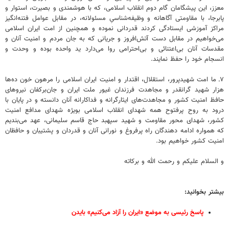
معزز، این پیشگامان گام دوم انقلاب اسلامی، که با هوشمندی و بصیرت، استوار و
پابرجا، با مقاومتی آگاهانه و وظیفه‌شناسیِ مسئولانه، در مقابل عوامل فتنه‌انگیز
مراکز آموزشی ایستادگی کردند قدردانی نموده و همچنین از امت ایران اسلامی
می‌خواهیم در مقابل دست آتش‌افروز و جریانی که به جان مردم و امنیت آنان و
مقدسات آنان بی‌اعتنائی و بی‌احترامی روا می‌دارد ید واحده‌ بوده و وحدت و
انسجام خود را حفظ نمایند.
۷ـ ما امت شهیدپرور، استقلال، اقتدار و امنیت ایران اسلامی را مرهون خون ده‌ها
هزار شهید گرانقدر و مجاهدت فرزندان غیور ملت ایران و جان‌برکفان نیروهای
حافظ امنیت کشور و مجاهدت‌های ایثارگرانه و فداکارانه آنان دانسته و در پایان با
درود به روح پرفتوح همه شهدای انقلاب اسلامی بویژه شهدای مدافع امنیت
کشور، شهدای محور مقاومت و شهید سپهبد حاج قاسم سلیمانی، عهد می‌بندیم
که همواره ادامه دهندگان راه پرفروغ و نورانی آنان و قدردان و پشتیبان و حافظان
امنیت کشور خواهیم بود.
و السلام علیکم و رحمت الله و برکاته
بیشتر بخوانید:
پاسخ رئیسی به موضع «ایران را آزاد می‌کنیم» بایدن