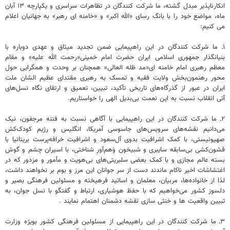
انکارناپذیر مبدل گشته، ما شرکت کنندگان در تظاهرات سراسری و یکپارچه ۱۳ آبان
ماه، مواضع خود را با بانگ رسای «الله اکبر» و «خامنه ای رهبر» به جهانیان اعلام
می کنیم:
۱ـ ما شرکت کنندگان در این راهپیمایی ضمن تجدید میثاق و عهدی دوباره با
بنیانگذار جمهوری اسلامی ایران حضرت امام خمینی«رحمت الله علیه» و مقام
معظم رهبری امام خامنه ای«مد ظله العالی» همچنان بر وحدت و همگرایی حول
محور رهنمون‌بخش ولایت فقیه و تمسک به رهبری مقتدای عظیم الشان ملت
ایران در عبور از گذرگاه‌های تاریخی تأکید، تبیین، تعمیق و ارتقای نگاه نسل‌های
آتی انقلاب نسبت به این نعمت بی‌بدیل الهی را خواستاریم.
۲ـ ما شرکت کنندگان در این راهپیمایی با آگاهی نسبت به فتنه مرجفون، نیک
می‌دانیم نقشه‌های سرویس‌های جاسوسی آمریکا، انگلیس و رژیم کودک‌کش
صهیونیستی، با کمک اشرافیت بدوی آل‌سعود و اشرافیت خرافه‌پرست بریتانیا با
قشون‌کشی بی‌سابقه سایبری و شبیخون وَهم‌آورِ شناختی، با اسیران چشم و گوش
بسته عالم مجازی و با کمک بعضی سلبریتی‌های بی‌هویت و مأمور و مزدور که در
اغتشاشات اخیر ناکام ماندند دست از سر جوانان این مرز و بوم بر نخواهند داشت،
لذا از خانواده‌ها، مربیان، معلمان و اساتید فرهیخته و مسئولین فرهنگی بصیر و
دلسوز کشور می‌خواهیم که با حفظ هوشیاری، ارتباط و گفتگو با نسل جوان، به
تبیین واقعیت ها و خنثی سازی نقشه دشمنان اهتمام نمایند .
۳ـ ما شرکت کنندگان در این راهپیمایی از مسئولین فرهنگی کشور بویژه وزارت