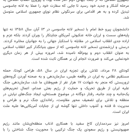
مرحله آشکار و جدید خود رسید تا جایی‌ که سفارت خود را عملا به لانه جاسوسی
تبدیل کرده و به هر اقدامی برای سرنگونی نظام نوپای جمهوری اسلامی متوسل
‌شد.
دانشجویان پیرو خط امام با تسخیر لانه جاسوسی در ۱۳ آبان سال ۱۳۵۸ نه تنها
پایه‌های سست و لرزان خانه عنکبوتی آمریکای جنایتکار را ویران کردند بلکه عزم و
اراده جدی انقلاب اسلامی در مقابله با استکبار جهانی را به جهانیان مخابره کردند.
درستی و ارزشمندی تسخیر لانه جاسوسی که از سوی بنیانگذار کبیر انقلاب اسلامی
به عنوان انقلاب دوم و یوم‌الله نامیده شد، امروزه بیش از هر زمان دیگری
خودنمایی می‌کند و ضرورت انجام آن بر همگان ثابت شده است.
کودتای ۲۸ مرداد، تلاش برای تجزیه ایران در سال ۵۸، طراحی کودتا، حمله
مستقیم نظامی به ایران در واقعه طبس، سازمان‌دهی و به صحنه آوردن گروه‌های
تروریستی که منجر به شهادت ۱۷ هزار نفر از هم‌وطنان ما شد، سازمان‌دهی جنگ
علیه ایران از طریق تحریک و حمایت از رژیم بعثی صدام، اعمال تحریم‌های
یک‌جانبه و چند جانبه، رفتار دوگانه در موضوع هسته‌ای، ایجاد جنگ‌های نیابتی در
منطقه و تلاش برای تضعیف محور مقاومت، راه‌اندازی جنگ نرم و طراحی و
مدیریت ۵ فتنه و آشوب داخلی تنها گوشه‏ ای از جنایات آمریکایی‌ها علیه ملت
ایران است.
امروز نیز سردمداران کاخ سفید با همکاری اذناب منطقه‌ای‌شان مانند رژیم
صهیونیستی و رژیم سعودی یک جنگ ترکیبی با محوریت جنگ شناختی را با