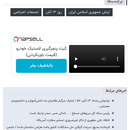
برچسب‌ها
ارتش جمهوری اسلامی ایران
روز ۱۳ آبان
تجمعات اعتراضی
کیت پنچرگیری لاستیک خودرو
(قیمت باورنکردنی)
باتخفیف بخر
خبرهای مرتبط
بازخوانی رخداد ۱۳ آبان ۵۷ / شلیک مرگبار نظامیان به دانش‌آموزان و دانشجویان
معترض…
رئیس ستاد کل نیروهای مسلح : ... اندکی صبر، سحر نزدیک است
انتقاد علی مطهری از «کار غیرضروری تسخیر سفارت آمریکا»
فرمانده بسیج: سرعت گرفتن حل مشکلات کشور باعث هراس دشمنان شده / دشمن