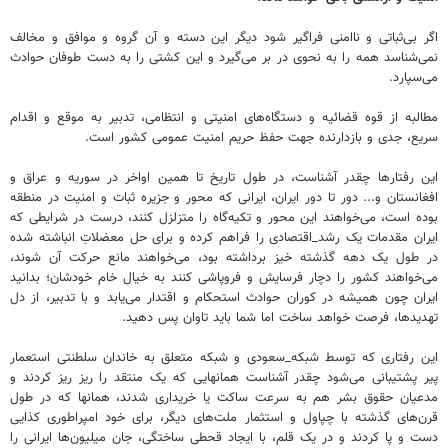
اگر بی‌ثباتی و ناامنی فراگیر شود دیگر این دسته و آن گروه و موافق و مخالف
نمی‌شناسد همه را به نحوی در بر می‌گیرد و این کشتی را به دست طوفان حوادث
می‌سپارد.
مطالبه از قوه قضائیه و دستگاه‌های امنیتی و انتظامی، تدبیر به موقع و اقدام
سریع، جدی و بازدارنده جهت حفظ حریم امنیت عمومی کشور است.
این رفتارها چقدر آشناست، در طول تاریخ تا همین اواخر در سوریه و عراق و
افغانستان و... دور تا دور ایران، ایرانی که محور و جزیره ثبات و امنیت در منطقه
بوده است، می‌خواهند این محور و تکیه‌گاه را متزلزل کنند، درست در شرایطی که
ایران مقدمات یک رشد_اقتصادی را فراهم کرده و برای حل معضلاتِ انباشته شده
در طول یک دهه گذشته خیز برداشته بود، می‌خواهند مانع حرکت آن شوند،
می‌خواهند کشور را دچار فرسایش و فروپاشی کنند به خیال خام خودشان؛ بدانید
ایران چون همیشه در کوران حوادث استحکام و اقتدار می‌یابد و با تدبیر، از دل
تهدیدها، فرصت خواهد ساخت اما شما باید تاوان پس دهید.
این رفتاری که توسط شبکه_سعودی و شبکه متعلق به خاندان سلطنتی استعمار
پیر پشتیبانی می‌شود چقدر آشناست همانهایی که یک منتقد را ریز ریز کردند و
مدعیان حقوق بشر هم به سرعت ساکت یا خریداری شدند، همانها که در طول
قرن‌های گذشته با چپاول و استثمار ملت‌های دیگر، برای خود امپراطوری کذایی
دست و پا کردند و در یک قلم، با ایجاد قحطی ساختگی، جان میلیون‌ها ایرانی را