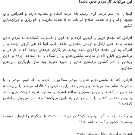
این می‌تواند کار مردم عادی باشد؟
اینها را به اسم مردم کرج نزنید، بله مردم انتقاد و مطالبه دارند و اعتراض برای
بهبود اوضاع و با هدف اصلاح ایرادات نه با هدف تخریب و خونریزی و ویران‌سازی
کشور.
افرادی که تجمع دیروز را لیدری کرده و به خون و خشونت کشاندند نه مردم عادی
بودند و نه حتی اراذل و اوباش معمولی، بلکه اغلب آنها که غیر کرجی بودند و از
اطراف به این نقطه فراخوان شده بودند خرابکاران حرفه‌ای بودند که با طراحی و
برنامه‌ریزی قبلی اقدام نموده،‌ ماشین‌های پر از سنگ را به منطقه آورده و خون
ریختن و آدم کشتن برایشان عادی و شبیه تفریح بود مثل بازیگران بازی‌های
مجازی.
افرادی که به ماشین‌های عبوری مردم سنگ‌پرانی کرده و راه عبور مردم را با
خشونت تمام سد می‌کنند و پلیسی که برای بازکردن راه اقدام می‌کند را بی‌رحمانه
به خون می‌کشند و جوان بسیجی مدافع امنیت را مظلومانه به شهادت می‌رسانند
و پرچم مقدس کشور را با بی‌حرمتی به پایین می‌کشند چه نامی می‌توان برایشان
گذاشت؟
و چگونه باید با آنها برخورد کرد؟ درصورت مماشات با اینگونه رفتارهای خونبار،
وضعیت کشور چگونه خواهد شد؟
امنیت و آرامشی باقی خواهد ماند؟