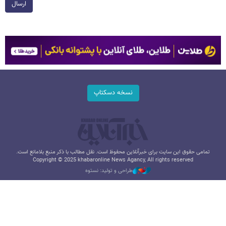
ارسال
نسخه دسکتاپ
تمامی حقوق این سایت برای خبرآنلاین محفوظ است. نقل مطالب با ذکر منبع بلامانع است.
Copyright © 2025 khabaronline News Agancy, All rights reserved
طراحی و تولید: نستوه