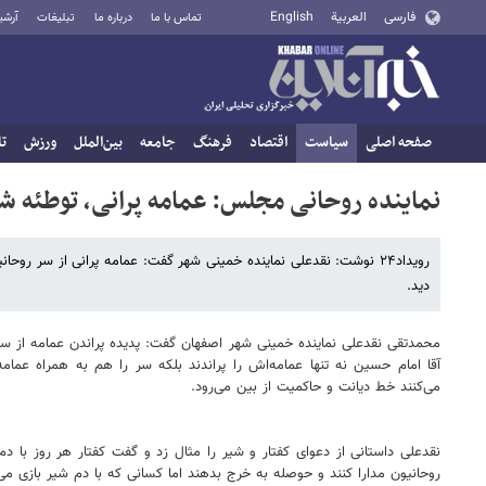
فارسی
العربية
English
تماس با ما
درباره ما
تبلیغات
آرشی
صفحه اصلی
سیاست
اقتصاد
فرهنگ
جامعه
بین‌الملل
ورزش
تا
نماینده روحانی مجلس: عمامه پرانی، توطئه ش
رویداد۲۴ نوشت: نقدعلی نماینده خمینی شهر گفت: عمامه پرانی از سر ر
دید.
محمدتقی نقدعلی نماینده خمینی شهر اصفهان گفت: پدیده پراندن عمامه از سر 
آقا امام حسین نه تنها عمامه‌اش را پراندند بلکه سر را هم به همراه عمام
می‌کنند خط دیانت و حاکمیت از بین می‌رود.
نقدعلی داستانی از دعوای کفتار و شیر را مثال زد و گفت کفتار هر روز با دم
روحانیون مدارا کنند و حوصله به خرج بدهند اما کسانی که با دم شیر بازی می‌