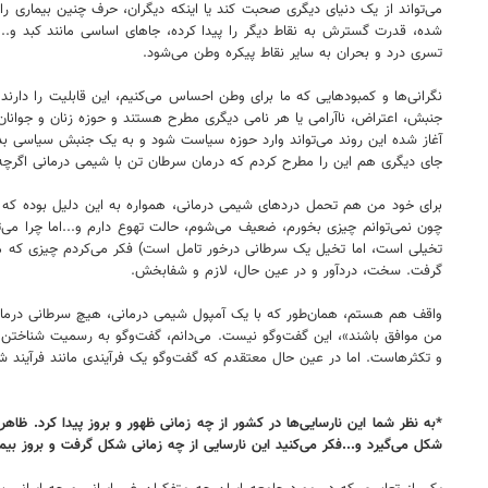
می‌تواند از یک دنیای دیگری صحبت کند یا اینکه دیگران، حرف چنین بیماری را 
شده، قدرت گسترش به نقاط دیگر را پیدا کرده، جاهای اساسی مانند کبد و...
تسری درد و بحران به سایر نقاط پیکره وطن می‌شود.
نگرانی‌ها و کمبودهایی که ما برای وطن احساس می‌کنیم، این قابلیت را دارن
جنبش، اعتراض، ناآرامی یا هر نامی دیگری مطرح هستند و حوزه زنان و جوانان 
آغاز شده این روند می‌تواند وارد حوزه سیاست شود و به یک جنبش سیاسی بدل
جای دیگری هم این را مطرح کردم که درمان سرطان تن با شیمی درمانی اگرچه
برای خود من هم تحمل دردهای شیمی درمانی، همواره به این دلیل بوده که مرا
چون نمی‌توانم چیزی بخورم، ضعیف می‌شوم، حالت تهوع دارم و...اما چرا م
تخیلی است، اما تخیل یک سرطانی درخور تامل است) فکر می‌کردم چیزی که می
گرفت. سخت، دردآور و در عین حال، لازم و شفابخش.
واقف هم هستم، همان‌طور که با یک آمپول شیمی درمانی، هیچ سرطانی درمان ن
من موافق باشند»، این گفت‌وگو نیست. می‌دانم، گفت‌وگو به رسمیت شناختن وا
و تکثرهاست. اما در عین حال معتقدم که گفت‌وگو یک فرآیندی مانند فرآیند شی
*به نظر شما این نارسایی‌ها در کشور از چه زمانی ظهور و بروز پیدا کرد. ظ
شکل می‌گیرد و...فکر می‌کنید این نارسایی از چه زمانی شکل گرفت و بروز بیم