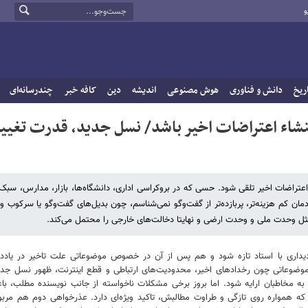
و
ریخ
دانش و فناوری
هوش مصنوعی
اندیشه
دین
کافه خبر
چندرسانه‌ای
نشاء اعتراضات اخیر باشد/ نسل جدید، قدرت تغیی
تراضات اخیر تلقی شود. حسی که در بروکراسی اداری، دانشگاه‌ها، بازار، مدارس، سب
مان کم هزینه‌تر، پربازده‌تر از گفت‌وگو نمی‌شناسم، چون بدیل‌های گفت‌وگو یا سرکوب و
ثل وحدت ملی و وحدت ارضی و نهایتا دخالت‌های خارجی را محتمل می‌کند.
م دیداری با استاد تازه شود و هم پس از آن در خصوص موضوعاتی علت تاخیر در یادد
ن موضوعاتی چون رخدادهای اخیر، محدودیت‌های ارتباطی و قطع اینترنت، ظهور نسل جدید 
ویری این گپ و گفت با استاد به فاصله ۳الی ۴روز آماده و به مخاطبان ارایه شود. اما بروز برخی مشکلات ناخواسته 
که همواره روی تازگی و طراوت مطالبش، تاکید ویژه‌ای دارد. عذرخواهی دوم هم مربو