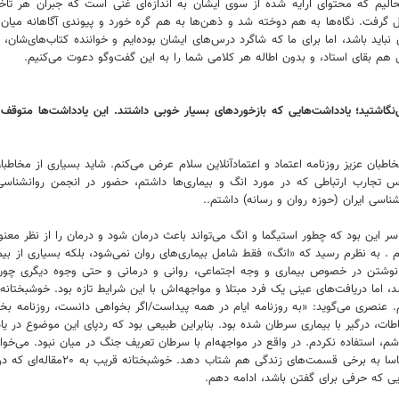
وشحالیم که محتوای ارایه شده از سوی ایشان به اندازه‌ای غنی است که جبران هر تاخ
 شکل گرفت. نگاه‌ها به هم دوخته شد و ذهن‌ها به هم گره خورد و پیوندی آگاهانه می
نباید باشد، اما برای ما که شاگرد درس‌های ایشان بوده‌ایم و خواننده کتاب‌های‌شان
ی هم بقای استاد، و بدون اطاله هر کلامی شما را به این گفت‌وگو دعوت می‌کنیم.
‌نگاشتید؛ یادداشت‌هایی که بازخوردهای بسیار خوبی داشتند. این یادداشت‌ها متوقف
ان عزیز روزنامه اعتماد و اعتمادآنلاین سلام عرض می‌کنم. شاید بسیاری از مخاطب
س تجارب ارتباطی که در مورد انگ و بیماری‌ها داشتم، حضور در انجمن روانشنا
ناسی ایران (حوزه روان و رسانه) داشتم..
این بود که چطور استیگما و انگ می‌تواند باعث درمان شود و درمان را از نظر معنوی 
کردم . به نظرم رسید که «انگ» فقط شامل بیماری‌های روان نمی‌شود، بلکه بسیاری از بیم
 نوشتن در خصوص بیماری و وجه اجتماعی، روانی و درمانی و حتی وجوه دیگری چون و
، اما دریافت‌های عینی یک فرد مبتلا و مواجهه‌اش با این شرایط تازه بود. خوشبختانه
. عنصری می‌گوید: «به روزنامه ایام در همه پیداست/اگر بخواهی دانست، روزنامه بخوا
 ارتباطات، درگیر با بیماری سرطان شده بود. بنابراین طبیعی بود که ردپای این موضوع د
اشم، استفاده نکردم. در واقع در مواجهه‌ام با سرطان تعریف جنگ در میان نبود. می‌خ
را بخواباند. با سرطان هم می‌توان
جایی که حرفی برای گفتن باشد، ادامه دهم.