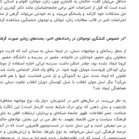
حداقل می‌توان گفت، حاکمان به اقشاری چون زنان، جوانان، اقوام و کسانی ک
شده است که قبل از اعتراضات اخیر برخی جامعه‌شناسان مانند دکتر گودرزی از
حل مشکلات خود کارآمد و پاسخگو می‌بیند و نه خودش می‌تواند گرهی از مش
اعتراضات اخیر در قالب مطالبات زنان، جوانان و نوجوان خشمگین مشاهده کرد
*در خصوص کنشگری نوجوانان در رخدادهای اخیر، بحث‌های زیادی صورت گرفته
از منظر رسانه‌ای و مواجهات نسلی، در اینجا نسلی به میدان آمد که قدرت خو
کرونا ایجاد نشده بود، چقدر امکان داشت مدرسه ایرانی اجازه استفاده از موبای
برای کودکان فرودست موبایل تهیه شود. در واقع یک فشار اجتماعی باعث شد 
تفاوتی که ایجاد شده، میل به گشودگی و باز شدن فضاست. اینها با هم فاصله
می‌آید؟ مگر نسل جوان انقلاب با نسل کهنسال دوران انقلاب تفاوت نسلی ند
هماهنگی ایجاد شد؟
به نظر می‌رسد، در سال‌های اخیر در کشورمان، دچار یک نوع مواجهه مخاطره‌آم
چارچوب و مدل ذهنی که برای درک شرایط جدید کارساز است.) این انگاره یا م
شناخت. عصر اطلاعات، ظهور جامعه شبکه‌ای و پیدایش ارتباطات افقی به جای ار
فرهنگ، سیاست و حتی اقتصاد بفهمد. به نظر من در این بخش نهادهای حاکمیت
بر سر تبعیض است و این نسل جدید در جست‌وجوی قلمرویی است که در آنجا دی
عرصه فرهنگی این نسل می‌خواهد به نوع باورها، نمادها و ارزش‌هایش و ح
جست‌وجوی آن است که این تفاوت‌هایش دیده شود.اما می‌بیند در عرصه‌ه