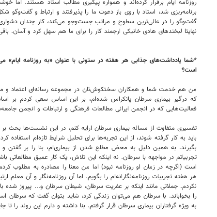
روزنامه ایام برقرار کرده‌اند و همواره پیگیری مطالب استاد هستند. اما خ
برنامه‌ریزی شد، استاد با روی باز دعوت ما را پذیرفتند و ارتباط و گفت‌وگو
گفت‌وگو را در عالی‌ترین سطوح و مراتب جست‌وجو می‌کند، کار چندان دشواری 
نهایتا لبخندهای هادی خانیکی ارجمند کار را برای ما هم سهل کرد و آسان. باق
*شما یادداشت‌های جذابی هر هفته در ستونی با عنوان «به روزنامه ایام» می
است؟
من هم خدمت شما و همکاران سختکوش‌تان در مجموعه رسانه‌ای اعتماد و مخاطب
که درگیر بیماری سرطان پانکراس شده‌ام، بر این اساس سعی کردم بر اسا
فعالیت‌هایی که در انجمن ایرانی مطالعات فرهنگی و ارتباطات و انجمن جامعه‌ش
تفسیری متفاوت از مساله بیماری سرطان ارایه کنم، در این نشست‌ها بحث بر سر 
باید به کار گرفته شوند، از این تجربه‌ها برای تحلیل شرایط تازه‌ام استفاده 
بگیرند. به همین دلیل به محض مطلع شدن از بیماری‌ام، بنا را بر گفتن و
تجربیاتم در مواجهه با سرطان. نه اینکه این تلاش، یک کار عمیق مطالعاتی باشد
است (اگرچه در زمان او روزنامه نبود) اما من معنا را مصادره به مطلوب کردم
هر هفته تجربیات روزنامه‌نگارانه‌ام را بگویم. اما آن روزنامه‌نگار و آن معلم
نکردم. جملاتی مانند اینکه بر عفریت سرطان، شیطان سرطان و... پیروز شده ب
به ویژه گرفتاران بیماری سرطان قرار گرفتم. بنا داشته و دارم این روند را تا 