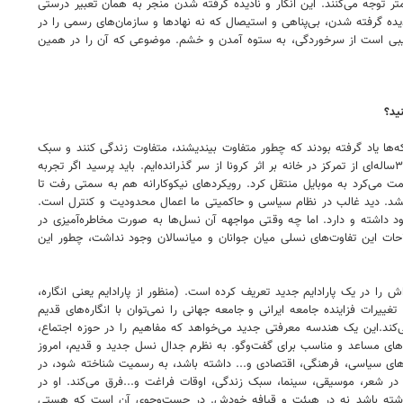
 توجه می‌کنند. این انکار و نادیده گرفته شدن منجر به همان تعبیر درستی
ده گرفته شدن، بی‌پناهی و استیصال که نه نهادها و سازمان‌های رسمی را در
رکیبی است از سرخوردگی، به ستوه آمدن و خشم. موضوعی که آن را در همین
ید؟
ه‌ها یاد گرفته بودند که چطور متفاوت بیندیشند، متفاوت زندگی کنند و سبک
متفاوتی برای حضور خودشان در خانواده، حضور در مدرسه و دانشگاه، حضور در جامعه و...پیدا کنند. البته باید توجه کرد که ما هم مانند همه جهان تحمل تجربه ۳ساله‌ای از تمرکز در خانه بر اثر کرونا از سر گذرانده‌ایم. باید پرسید اگر تجربه
قاومت می‌کرد به موبایل منتقل کرد. رویکردهای نیکوکارانه هم به سمتی رفت تا
نشد. دید غالب در نظام سیاسی و حاکمیتی ما اعمال محدودیت و کنترل است.
د داشته و دارد. اما چه وقتی مواجهه آن نسل‌ها به صورت مخاطره‌آمیزی در
حات این تفاوت‌های نسلی میان جوانان و میانسالان وجود نداشت، چطور این
را در یک پارادایم جدید تعریف کرده است. (منظور از پارادایم یعنی انگاره،
ات فزاینده جامعه ایرانی و جامعه جهانی را نمی‌توان با انگاره‌های قدیم
 می‌کند.این یک هندسه معرفتی جدید می‌خواهد که مفاهیم را در حوزه اجتماع،
های مساعد و مناسب برای گفت‌وگو. به نظرم جدال نسل جدید و قدیم، امروز
های سیاسی، فرهنگی، اقتصادی و... داشته باشد، به رسمیت شناخته شود، در
 شعر، موسیقی، سینما، سبک زندگی، اوقات فراغت و...فرق می‌کند. او در
 داشته باشد نه در هیئت و قیافه خودش. در جست‌وجوی آن است که هستی