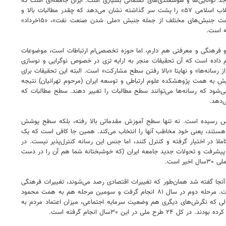
واجد توانایی‌ها و هوشمندی‌های گفتمانی بسیاری است. ایران جامعه‌ای است که
برای بسیاری از تغییرات حداقل طی ۱۵۰سال اخیر در مواجهه با تجدد پیشتاز است. به هر حال کشوری که در کمتر از یک قرن دو انقلاب بزرگ «مشروطه» و «انقلاب اسلامی ۵۷» را پشت سر گذاشته نشان می‌دهد که چقدر مطالبات بالا و
والایی داشته و این مطالبات وقتی با شرایط سیاسی و حاکمیتی ناسازگار بوده، جامعه را به سمت انقلاب‌ها کشانده است. جدا از انقلاب‌ها هم جامعه را به سمت جنبش‌های مختلف از جمله جنبش «ملی شدن صنعت نفت»، «۱۵خرداد»
ه است.
ی و فرهنگی و معرفتی هم دارم، اما حوزه تخصصی‌ام ارتباطات است، موضوعات
 دانیل برنر در ایران قبل از انقلاب در کنار ۵کشور دیگر خاورمیانه تحقیقاتی را انجام داده است که آن تحقیقات منجر به ارایه تزی در خصوص نوگرایی و نوسازی
تفاده از رسانه‌ها» و نهایتا «بالا رفتن سطح مشارکت» است. البته این تحقیقات برای
 جامعه امروز ایرانی فاصله بسیاری گرفته است. از دهه ۳۰خورشیدی آغاز می‌شود و بعد در دهه ۴۰ و نهایتا دهه ۵۰ در یک همایش به همت پژوهشکده علوم ارتباطی و توسعه ایران (مرحوم تهرانیان) نتیجه
شود که رسانه‌ها می‌توانند سطح مطالبات را تغییر دهند. سطح مطالبات که
‌دهد.
لفه‌ها بسیار سریع شهری شده و از ۳۰درصد شهری و ۷۰ درصد روستایی به وضعیت معکوس رسیده است. نه تنها سطح آموزش مقدماتی بالا رفته، بلکه سطح پوشش
ستند، یعنی خود مخاطب آنها را انتخاب می‌کند. همین جا کافی است که یک
 در اختیار گرفته و کنترل کنند، اما جنس این رسانه کنترل‌پذیر نیست. در
 پیشرفت و تحولات جدید جامعه ایران (که خوشبختانه شما هم آن را در دست
است.
 توسعه بازتاب پیدا کرد.آنجا گفته شد همان‌طور که تغییرات اقتصادی رصد می‌شوند، تغییرات فرهنگی
و اجتماعی نیز قابل رصد شدن هستند. در آن برهه وزارت ارشاد را مکلف کردند که ارزش‌ها و نگرش‌های ایرانیان هم رصد کند. طرح اول در همان سال انجام گرفت. مرحله دوم در سال ۸۱ انجام گرفت و سومین مرحله هم به همت محمود
 حالی که نگرش‌های دیگری هم وضعیت سرمایه اجتماعی، میزان اعتماد مردم به
۳۰سال انجام گرفته است.