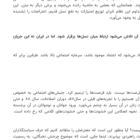
وند. همانجایی که بعضی به حاشیه رانده می‌شوند و برخی دیگر به متن. این
م این نظام نابرابر توزیع امتیازات به نفع نسل قدیم، اعتراضات را تشدیده
به وجود می‌آورد.
ن تلاش می‌شود ارتباط میان نسل‌ها برقرار شود. اما در ایران نه این جریان
 می‌شود که اعتماد موجود باشد، سرمایه اجتماعی بالا باشد. طرفین برابر که
فرصت‌ها نیست. باید فرصت‌ها را ترمیم کرد. جنبش‌های اجتماعی به خصوص
جنبش‌های اجتماعی شبکه‌ای، مولفه‌ها و زمینه‌ها و حاملان و عاملان متفاوتی دارند. نمی‌توان آنچه امروز در خیابان، دانشگاه، مدرسه و حتی پشت بام منازل شاهد آن هستیم را با تجربه‌های قبلی در سال۵۷، دوران اصلاحات، سال ۸۸ و حتی
 عاملیت زنان در آن بسیار به چشم می‌خورد. ورود جوانان و نوجوانان در آن برجسته
ت. نحوه انعکاس این خشونت‌ها و حتی خشونت‌های کلامی که رخ داده است.
چیست؟ آیا منظور این است که معترضان را متقاعد کنیم که حرف سیاستگذاران
ورت راهبردی بپذیرند، اینجا جایی است که موضوع چرخش نخبگانی، به رسمیت