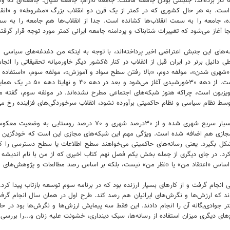
به کار برده‌اند، جنبشی بودن جامعه ماست. جامعه ناآرام، جامعه سیال. جامعه‌ای که 
 آغاز می‌شود که تغییرات شتابناک و پردامنه جامعه ایرانی کمتر مورد توجه قرار گرفت
یشه‌های این جنبش اعتراضی اخیر پرداخته‌اند، با توجه به اینکه من دغدغه‌های سیاس
اعتراضی اخیر را از منظر دیگری نیز بررسی می‌کنم. یکی از محققان بزرگ ارتباطی
 می‌شود؛ مولفه اول، «شهری شدن»، مولفه دوم، «بالا رفتن سطح سواد و آموزش»، مولفه سوم، «اس
دهه۵۰میلادی است، دوره‌ای که با
یزیون است، چراکه هنوز شبکه‌های اجتماعی مطرح نشده‌اند. در مولفه سوم، گفته می‌
ه توسط نظام سیاسی و نظام حاکمیتی برآورده نشود، انقلاب سرخوردگی‌های فزاینده رخ می
من از این گزاره عبور می‌کنم و می‌گویم که جامعه ایران با همین مو
 مجازی هم اضافه شده است. ویژگی مهم این شبکه‌های مجازی این است که خودگزین ه
 بگیرد. یعنی رسانه‌های حاکمیتی می‌خواهند سطح اطلاعات یا سطح دسترسی را کاملا
د. در جای دیگری از جمله بخش یکم فصل نهم کتاب اخیری که از من با نام اندیشه
اس «اعتقاد من» یا «نظر من» نیست، بلکه بر اساس رصد مطالعات و پژوهش‌های ملی ۳۰سال اخیر 
ش‌های ایرانیان در سال ۷۹ و در دولت آقای خاتمی انجام گرفت و از کارهای بسیار ارزنده بود که در برنامه سوم
تر جوادی‌یگانه آن را انجام دادند. این فقط سه پیمایش ارزش‌ها و نگرش‌ها بود در
تفاده از رسانه‌ها، سبک دینداری، خشونت علیه زنان و...را بررسی کرده بودند. در کل ۲۴ طرح ملی در این 