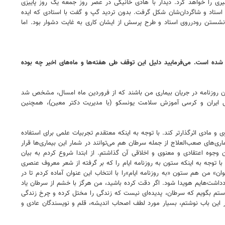
یری را خواهد کرد. دیدار با هادی خانیکی در عصر روز جمعه یک روز پاییزی
ان استاد و شاگردان‌شان شکل گرفت. بدون تردید گپ و گفت با استادی که ایده
، نشستن رودرروی استاد و طرح پرسش از ایشان کاری به غایت دشوار بود. اما
 شده است. می‌فرمایید دلیل این توقف طی هفته‌ها و ماه‌های اخیر چه بوده
ان روزنامه در جریان بیماری من باشند که از فروردین ماه امسال، مشخص شد
سی ایران و کرسی آموزش سلامت یونسکو (با مدیریت دکتر معین)، همچنین
و مادی اثرگذارتر کند. با توجه به اینکه معتقدم تجربیات علمی برای استفاده
اری‌های صعب‌العلاج از جمله سرطان هم می‌توانند در شمار این بیماری‌ها قرار
جوه اعتقادی و معنوی و اخلاقی آن گذاشتم. از ابتدا شروع کردم به بیان
 با توجه به اینکه ستون به روزنامه ایام را که بر گرفته از شعر معروف عنصری
ن» من هم ستون «به روزنامه ایام»را با انتخاب این عنوان آماده کردم تا در
ر یادداشت‌هایم هویدا شود. اگر دقت کرده باشید، من هرگز با خشم از سرطان یاد
واستم بگویم که سرطان، پدیده‌ای نیست که زندگی را مختل کرده و چرخ زندگی
 زندگی کرد، شاید بتوان گفت که سرطان اساسا به برخی قسمت‌های زندگی هم شتاب دهد. خوشبختانه قریب به ۲۰مقاله‌ای که در این باب نوشتم، بسیار مورد لطف اصحاب اندیشه، قلم و نویسندگان عادی و