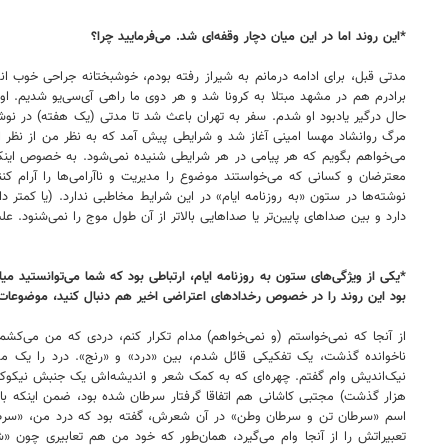
*این روند اما در این میان دچار وقفه‌ای شد. می‌فرمایید چرا؟
مدتی قبل، برای ادامه درمانم به شیراز رفته بودم، خوشبختانه جراحی خوب ا
برادرم هم در مشهد مبتلا به کرونا شد و هر دوی ما راهی ‌آی‌سی‌یو شدیم. او
حال درگیر یادبود او شدم. سفر به تهران باعث شد تا مدتی (یک هفته) در نوش
مرگ روانشاد مهسا امینی آغاز شد و شرایطی پیش آمد که به نظر من از نظر ارتبا
می‌خواهم بگویم که هر پیامی در هر شرایطی شنیده نمی‌شود. به خصوص اینکه 
معترضان و کسانی که می‌خواستند موضوع را مدیریت و ناآرامی‌ها را آرام 
نوشته‌ها در ستون «به روزنامه ایام» در این شرایط مخاطبی ندارد. (یا کم
دارد و بین صداهای پایین‌تر یا صداهایی بالاتر از آن طول موج را نمی‌شنود.
*یکی از ویژگی‌های ستون به روزنامه ایام، ارتباطی بود که شما می‌توانستید م
بود این روند را در خصوص رخدادهای اعتراضی اخیر هم دنبال کنید، موضوعات اع
از آنجا که نمی‌خواستم (و نمی‌خواهم) مدام تکرار کنم، دردی که من می‌کش
ناخوانده گذشت، یک تفکیکی قائل شدم، بین «درد» و «رنج». درد را یک مسا
نیک‌اندیش وام گفتم. چهره‌ای که به کمک شعر و اندیشه‌اش یک جنبش نیکوک
هزار گذشت) مجتبی کاشانی هم اتفاقا گرفتار سرطان شده بود، ضمن اینکه با 
اسم «سرطان تن و سرطان وطن» در آن شعرش، گفته بود که درد من، «سرطان 
تعبیراتش را از آنجا وام می‌گیرد، همان‌طور که خود من هم تعابیری چون «