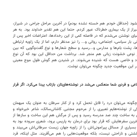
ه نشود (حداقل خودم هم خسته نشده بودم) در آخرین مراحل جراحی در شیراز،
راز از یک بیماری خطرناک عبور کردم. حتما این هم تقدیر خداوند بود. به هر
هیای نوشتن می‌شدم که در فاصله کمی از این رخدادها، اعتراضات اخیر پس از
ار سیاسی، اجتماعی، روانی و... را نیز مدنظر دارم، اما از یک زاویه ارتباطی
‌ها، پشت بام‌ها و مدارس و...رسید و سطح شعارها و نوع گفت‌وگویی که بین
روز نوعی خشونت زبانی هم منجر شد. برداشت من حداقل این بود که آن نوع
ای محدود و خاصی هست که شنیده می‌شوند. در شنیدن هم گوش طول موج معینی
 در این موقعیت جدید چگونه می‌توان نوشت.
عی و فردی شما منعکس می‌شد در نوشته‌های‌تان بازتاب پیدا می‌کرد. اگر قرار
ونه می‌توان درد را قابل تحمل کرد و از کنار سرطان به عنوان یک میهمان
از نوشته‌هایم تعبیری را از مرحوم مجتبی کاشانی‌سالک، شاعر خیرخواه و
یاتش به ساخت چند صد مدرسه رسید و پس از مرگش هم این ساخت و سازها از
خرین سفرهایش که قرار بود برای درمان به پاریس برود، شعری سروده بود به
ری از مسائل پیرامونی‌اش را از زاویه جهان زیست سرطانی‌اش می‌بیند و
تی و ناراحتی نیست، بلکه موقعیت‌هایی را هم می‌آفریند. مثل اینکه، فرد