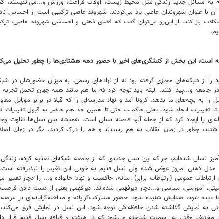
ه به مسائل جدید زندگی مثل محیط زیست، اوقات فراغت، ورزش و...می‌اندیشند، کمتر
 آن با عنوان شهروندان عاصی یاد می‌کردند. شهروند عاصی ترکیبی است از احساس نادی
کلات باز کند. از این‌رو می‌توان گفت که فضای ذهنی و احساسی شهروند عاصی، ت
یم.
 است، این بخش از کنشگری‌های اخیر با حضور دهه هشتادی‌ها را چطور تحلیل می‌کن
د را از شبکه‌های مجازی گرفته بود نه از نهادهای رسمی. به میزان حضورشان در شبک
ل را به بچه‌های ما بدهد. کرونا آمد و نهاد مدرسه‌ای را که قبلا در برابر موبایل م
تا تغییرات ایجاد شود. یعنی حاکمیت حتی تا همین حد هم حاضر به قبول تغییرات 
‌ای را ایجاد کرد که از جمله آنها فاصله نسلی است. همیشه بین نسل‌ها تفاوت وجو
اشتند، چطور در زمان انقلاب به هم رسیدند و هم را درک کردند، مگر در زمان اصلا
یز نسلی شده‌ایم، چراکه این نسل جدیدی که از جامعه شبکه‌ای تغذیه کرده، زندگی‌اش 
دل ذهنی امروز عوض شده ولی نسل قدیم به خوبی این تغییر را نپذیرفته است. تغییر
تباطات عمومی (ارتباطات برابر) رسانه، حاکمیت و نهاد خانواده و... را دچار تغییر
ی، آموزشی، سیاسی و...دچار دیرفهمی شده‌اند. دیرفهمی یعنی از دست دادن فرصت‌
ده شود، صدایش شنیده شود، حضور مشارکت‌گرایانه و مداخله‌گرایانه‌ای در عرصه‌
تی به نمایش گذاشته شدن حافظه‌اش توجه شود. این نسل در نمایش فرق می‌کند، در
ای مختلف وقتی به رسمیت شناخته می‌شود که در هیئت و قیافه نسل قدیم قرار