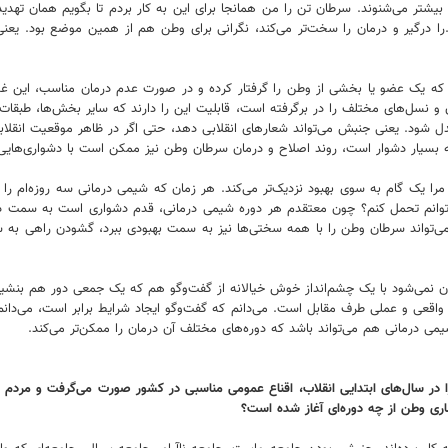
بیشتر می‌شنوند. سرطان تن را من همانجا برای این به کار بردم تا بگویم همان تهدید
را درگیر و درمان را سخت‌تر می‌کند، نگرانی برای وطن هم از همین موضع بود. یعن
د که یک عضو یا بخشی از وطن را گرفتار کرده و در صورت عدم درمان مناسب، این غده 
و نسل‌های مختلف را در برگرفته است، قابلیت این را دارند که سایر بخش‌ها، طبقات و
 شود. یعنی جنبش می‌تواند شعارهای انقلابی دهد، حتی اگر در ظاهر موقعیت انقلابی 
 بسیار دشوار است، روند اصلاح و درمان سرطان وطن نیز ممکن است با دشواری‌هایی 
 یک گام به سوی بهبود نزدیک‌تر می‌کند. هر زمان که شیمی درمانی سه روزه‌ام را انج
ی‌توانم تحمل کنم؟ چون معتقدم هر دوره شیمی درمانی، قدم دشواری است به سمت در
‌تواند سرطان وطن را با همه سختی‌ها نیز به سمت بهبودی ببرد، گشودن راهی به س
می‌شود با یک چشم‌انداز خوش خیالانه از گفت‌وگو هم که یک جمعی دور هم بنشینند 
قعی و عملی طرف مقابل است. می‌دانم که گفت‌وگو ایجاد شرایط برابر است، می‌دانم، گ
می درمانی هم می‌تواند باشد که دوره‌های مختلف آن درمان را ممکن‌تر می‌کند.
اهرا در سال‌های ابتدایی انقلاب، اقناع عمومی مناسبی در کشور صورت می‌گرفت و مر
اری وطن از چه دوره‌ای آغاز شده است؟