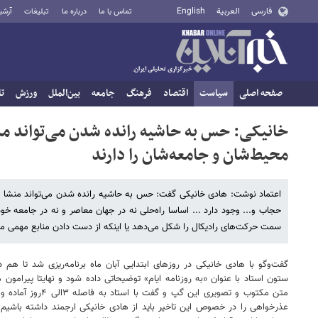
فارسی
العربية
English
تماس با ما
درباره ما
تبلیغات
آرشی
صفحه اصلی
سیاست
اقتصاد
فرهنگ
جامعه
بین‌الملل
ورزش
تا
خانیکی: حس به حاشیه رانده شدن می‌تواند م
محیط‌شان و جامعه‌شان را دارند
اعتماد نوشت: هادی خانیکی گفت: حس به حاشیه رانده شدن می‌تواند منشا اع
حجاب و... وجود دارد ... اساسا راه‌حلی نه در جهان معاصر و نه در جامعه خود
سمت حرکت‌های رادیکال را شکل می‌دهد یا اینکه از دست دادن منابع مهمی م
گفت‌وگو با هادی خانیکی در روزهای ابتدایی آبان ماه برنامه‌ریزی شد تا ه
ستون استاد با عنوان «به روزنامه ایام» توضیحاتی داده شود و نهایتا پیرامو
متن مکتوب و تص
عذرخواهی را در خصوص این تاخیر باید از هادی خانیکی ارجمند داشته باشیم 