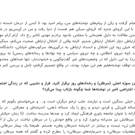
نجام گرفت و یکی از پیام‌های نوشته‌های من، پیام امید بود تا کسی از درمان خست
 با این کرونای جدید که کرونای سبکی هم هست از دنیا رفت و من در ‌آی‌سی‌یو در شی
تن مقالات به دلیل همزمانی با مجلس یادبود برادرم مهدی تاخیر رخ داد. آرام آرام م
طی دچار اختلال ارتباطی شدیم. البته وقتی از اختلال ارتباطی صحبت می‌کنم، سنگینی ب
خیلی زود این اختلال و انسداد ارتباطی به درگیری‌ها، سرکوب‌های خیابانی، دانشگاه
کنند (چه نیروی انتظامی و چه نیروی سیاسی و چه نهادها و رسانه‌های رسمی) به ب
تر دارد) به این دلیل که در وضعیت‌های غیر گفت‌وگویی و خشونت‌بار، تنها صداه
 علت توقف نوشته‌هایم هم این موارد بودند، در واقع تصمیم گرفتم، تامل و بررسی کنم
یان سوژه اصلی (سرطان) و رخدادهای روز برقرار کنید. فراز و نشیبی که در زندگی اجتما
تراضی اخیر در نوشته‌ها شما چگونه بازتاب پیدا می‌کرد؟
م خیلی سنگین است و نیازمند جلب ترحم دیگران است و... و می‌خواستم بگویم که چگ
له فیزیکی و فردی دیدم و رنج را یک مساله ذهنی، اندیشه‌ای و معرفتی . در یکی 
ارانه با عنوان جامعه یاوری فرهنگی ایجاد کرد و صدها مدرسه ساخت. (تا زمان ح
سرطانش نیز مدبرانه برخورد کرد و در واقع خودش را در سرطان نباخت. در یکی از آ
تن» نیست و بیشتر در اندیشه «سرطان وطن» هستم. طبیعتا یک بیمار سرطانی بسیا
شطحیات سرطانی» و «سرمایه‌های سرطانی» را مطرح کرده و گفتم که همه سرطان پلش