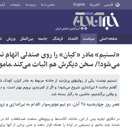
فارسی
العربية
English
تماس با ما
درباره ما
تبلیغات
آرشی
صفحه اصلی
سیاست
اقتصاد
فرهنگ
جامعه
بین‌الملل
ورزش
تا
می‌شود!/ سخن دیگرش هم اثبات می‌کند،مامورا
تسنیم نوشت: یکی از روایتهای پربازدید از حادثه مربوط به مادر کیان، کودک
گفتم ساعت ۶ تیراندازی شروع می‌شود! و اگر از کمربندی برویم بهتر ا
و وقتی برگشتیم، ماشین به رگبار بسته شد.
عصر روز چهارشنبه ۲۵ آبان، دو تیم موتورسوار اقدام به تیراندازی و ترور چند نفر در شهرستان ایذه خوزستان کردند.
در دقایق اولیه پس از این حادثه، اکانت‌ها و پیج‌های متعدد ضدانقلاب که 
شدند چند مامور و بسیجی در ایذه را هدف قرار دهند و حتی برخی از آنها برای 