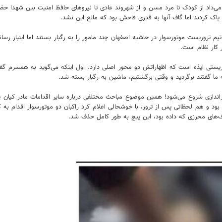
 از کودک تا مرد مسن و از شهروند عادی تا نیروهای حافظ امنیت بین شهدا حضور د
ا پاک کردند اما گاف آنها به قدری فاحش بود که مانع این نشد.
یم تروریست موتورسوار در حاشیه اصفهان چند مامور را به رگبار بستند اما اینبار رسا
 کار نظام است.
 ما گفتند برگردید و وقتی برگشتیم، ماشین به رگبار بسته شد.
ه ادعای اول مادر کیان مشخص نیست او از کجا می‌دانسته ساعت ۱۸ تیراندازی شروع می‌شود! همین موضوع مباحث مختلفی درب
اده بود و هم لحظاتی پس از ترور، با خوشحالی اعلام کرد راکبان دو موتورسوار اقد
‌های محرزی که داده بود، این پیج به طور کامل حذف شد.