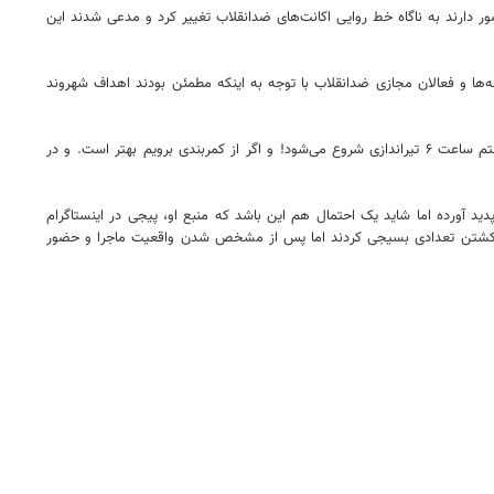
ارند به ناگاه خط روایی اکانت‌های ضدانقلاب تغییر کرد و مدعی شدند این
نه‌ها و فعالان مجازی ضدانقلاب با توجه به اینکه مطمئن بودند اهداف شهروند
یکی از روایتهای پربازدید از حادثه مربوط به مادر کیان، کودک شهید حادثه تروریستی ایذه است که اظهاراتش دو محور اصلی دارد. اول اینکه می‌گوید به همسرم گفتم ساعت ۶ تیراندازی شروع می‌شود! و اگر از کمربندی برویم بهتر است. و در
اره سایر اقدامات مادر کیان پدید آورده اما شاید یک احتمال هم این باشد که منبع او، پیجی در اینستاگرام
ام به کشتن تعدادی بسیجی کردند اما پس از مشخص شدن واقعیت ماجرا و حضور