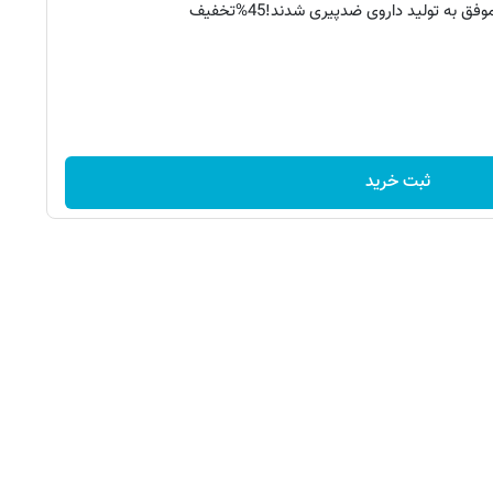
فق به تولید داروی ضدپیری شدند!45%تخفیف
ثبت خرید