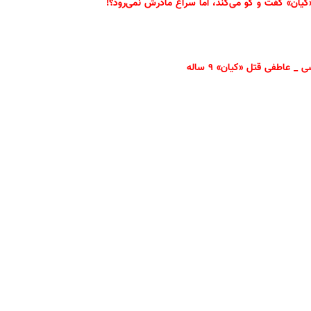
کیان» گفت و گو می‌کند، اما سراغ مادرش نمی‌رود؟!
 عاطفی قتل «کیان» ۹ ساله