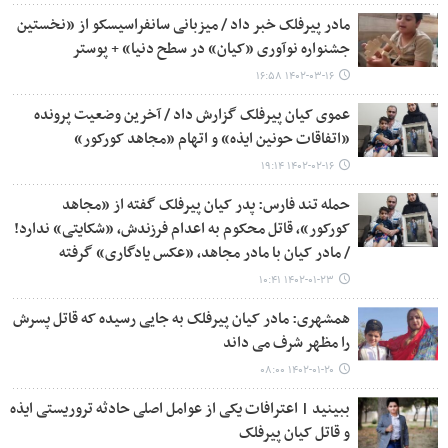
مادر پیرفلک خبر داد / میزبانی سانفراسیسکو از «نخستین
جشنواره نوآوری «کیان» در سطح دنیا» + پوستر
۱۴۰۲-۰۳-۱۶ ۱۶:۵۸
عموی کیان پیرفلک گزارش داد / آخرین وضعیت پرونده
«اتفاقات حونین ایذه» و اتهام «مجاهد کورکور»
۱۴۰۲-۰۲-۱۶ ۱۹:۱۴
حمله تند فارس: پدر کیان پیرفلک گفته از «مجاهد
کورکور»، قاتل محکوم به اعدام فرزندش، «شکایتی» ندارد!
/ مادر کیان با مادر مجاهد، «عکس یادگاری» گرفته
۱۴۰۲-۰۱-۲۳ ۱۰:۴۱
همشهری: مادر کیان پیرفلک به جایی رسیده که قاتل پسرش
را مظهر شرف می داند
۱۴۰۲-۰۱-۲۰ ۰۸:۰۰
ببینید | اعترافات یکی از عوامل اصلی حادثه تروریستی ایذه
و قاتل کیان پیرفلک