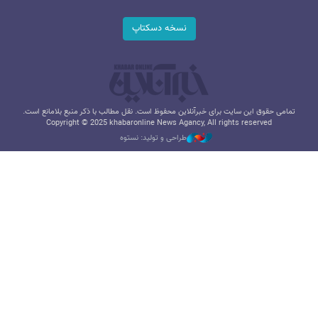
نسخه دسکتاپ
تمامی حقوق این سایت برای خبرآنلاین محفوظ است. نقل مطالب با ذکر منبع بلامانع است.
Copyright © 2025 khabaronline News Agancy, All rights reserved
طراحی و تولید: نستوه