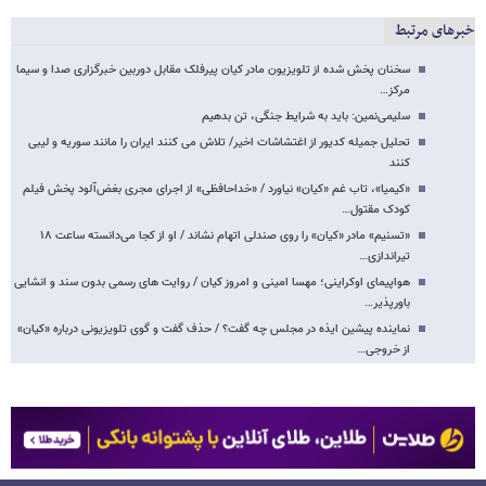
خبرهای مرتبط
سخنان پخش شده از تلویزیون مادر کیان پیرفلک مقابل دوربین خبرگزاری صدا و سیما
مرکز…
سلیمی‌نمین: باید به شرایط جنگی، تن بدهیم
تحلیل جمیله کدیور از اغتشاشات اخیر/ تلاش می کنند ایران را مانند سوریه و لیبی
کنند
«کیمیا»، تاب غم «کیان» نیاورد / «خداحافظی» از اجرای مجری بغض‌آلود پخش فیلم
کودک مقتول…
«تسنیم» مادر «کیان» را روی صندلی اتهام نشاند / او از کجا می‌دانسته ساعت ۱۸
تیراندازی…
هواپیمای اوکراینی؛ مهسا امینی و امروز کیان / روایت های رسمی بدون سند و انشایی
باورپذیر…
نماینده پیشین ایذه در مجلس چه گفت؟ / حذف گفت و گوی تلویزیونی درباره «کیان»
از خروجی…