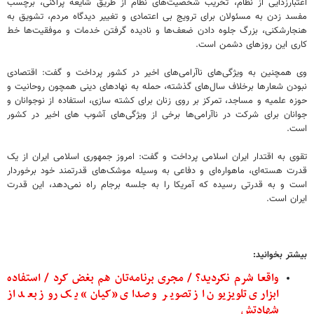
اعتبارزدایی از نظام، تخریب شخصیت‌های نظام از طریق شایعه پراکنی، برچسب
مفسد زدن به مسئولان برای ترویج بی اعتمادی و تغییر دیدگاه مردم، تشویق به
هنجارشکنی، بزرگ جلوه دادن ضعف‌ها و نادیده گرفتن خدمات و موفقیت‌ها خط
کاری این روزهای دشمن است.
وی همچنین به ویژگی‌های ناآرامی‌های اخیر در کشور پرداخت و گفت: اقتصادی
نبودن شعارها برخلاف سال‌های گذشته، حمله به نهادهای دینی همچون روحانیت و
حوزه علمیه و مساجد، تمرکز بر روی زنان برای کشته سازی، استفاده از نوجوانان و
جوانان برای شرکت در ناآرامی‌ها برخی از ویژگی‌های آشوب های اخیر در کشور
است.
تقوی به اقتدار ایران اسلامی پرداخت و گفت: امروز جمهوری اسلامی ایران از یک
قدرت هسته‌ای، ماهواره‌ای و دفاعی به وسیله موشک‌های قدرتمند خود برخوردار
است و به قدرتی رسیده که آمریکا را به جلسه برجام راه نمی‌دهد، این قدرت
ایران است.
بیشتر بخوانید:
واقعا شرم نکردید؟ / مجری برنامه‌تان هم بغض کرد / استفاده
ابزاری تلویزیون از تصویر و صدای «کیان» یک روز بعد از
شهادتش