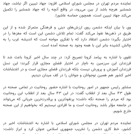
نماینده مردم تهران در مجلس شورای اسلامی افزود: جهاد تبیین اگر نباشد، جهاد
شمشیر هرچه باشد از بین می‌رود، در واقع آنچه را که جهاد شمشیر را تکمیل
می‌کند جهاد تبیین است، همچون حماسه عاشورا.
وی با بیان اینکه دشمن روی ارزش‌های دینی و فرهنگی متمرکز شده و از این
طریق در ذهن‌ها نفوذ می‌کند گفت: تمام تلاش دشمن این است که مغزها را در
اختیار بگیرد؛ دشمن اعتقاد دارد که با تفکری مواجه است که اندیشه غرب را به
چالش کشیده بنابر این با همه وجود به صحنه آمده است.
تقوی با اشاره به پیامد کرونا تصریح کرد: در چند سال اخیر کرونا باعث شد تا
فرزندان این سرزمین به ناچار در اختیار فضای مجازی قرار گیرند؛ این نسل
فرزندان آموزش و پرورش نیست بلکه فرزندان فضای مجازی است و در اغتشاشات
اخیر کشور هم همین نوجوانان و جوانان را در کف میدان دیدیم.
مشاور رئیس جمهور در امور روحانیت با اشاره حضور روحانیت در تمامی صحنه در
طول ۴۳ سال بعد از انقلاب گفت: در این ۴۳ سال بعد از انقلاب این روحانیت
بود که مردم را صحنه نگه داشت؛ پرنفوذترین و پرقدرت‌ترین جریانی که می‌تواند
در جامعه مؤثر باشد روحانیت است و ما افرادی نیستیم که بخواهیم از این صحنه
خارج شویم.
نماینده مردم تهران در مجلس شورای اسلامی با اشاره به اغتشاشات اخیر در
کشور، خط کاری دشمن را تخریب جمهوری اسلامی عنوان کرد و ابراز داشت: