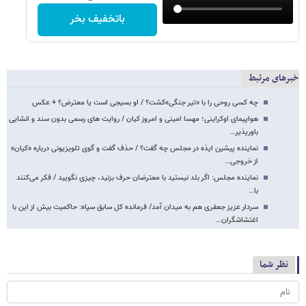
باتخفیف بخر
خبرهای مرتبط
چه کسی روحی را با «تیر جنگی»کشت؟ / او بسیجی است یا معترض؟ + عکس
هواپیمای اوکراینی؛ مهسا امینی و امروز کیان / روایت های رسمی بدون سند و انشایی
باورپذیر…
نماینده پیشین ایذه در مجلس چه گفت؟ / حذف گفت و گوی تلویزیونی درباره «کیان»
از خروجی…
نماینده مجلس: اگر بلد نیستید با معترضان حرف بزنید، چیزی نگویید / فکر می‌کنند
با…
سردار عزیز جعفری هم به میدان آمد/ فرمانده کل سابق سپاه: حاکمیت بیش از این با
اغتشاشگران…
نظر شما