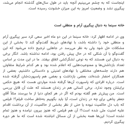
اینجاست که به چشم می‌بینیم آنچه باید در طول سال‌های گذشته انجام می‌شد،
پیگیری نشد و وضعیتِ امروز به این میزان خشونت رسیده است.
خانه سینما به دنبال پیگیری آرام و منطقی است
وی در ادامه اظهار کرد: خانه سینما در این دو ماه اخیر سعی کرد سیر پیگیری آرام
و منطقی خود را داشته باشد، با نهادهای ذیربط گفت‌وگو کند تا بخشی از این
مشکلات حل شود ولی به نظر می‌رسد در جاهایی ترجیح داده می‌شود که این
گفت‌وگو با آن شکلی که در حال پیش رفتن بود، ادامه نداشته باشد. انگار برخی
به دنبال این هستند که به نوعی لشگرکشی اتفاق بیفتد. ما در این مدت بر اساس
تعداد بازداشتی‌ها و ممنوعیت‌هایی که اعلام شده بود و هر کدام شرایط متفاوتی
هم دارند جلسه‌های مختلفی با نهادهای امنیتی و دادستانی داشتیم. بعضی از
همکاران احضار شده‌اند، بعضی بازداشت و بعضی هم پاسپورت‌شان گرفته شده
است. درباره افرادی که پاسپورت آن‌ها گرفته شده مواردی هست که هیچ حکمی
برایشان وجود ندارد. برخی کسانی هم در زندان هستند که علت آن قابل بررسی
است. من پیش‌تر هم گفته بودم که اگر در هر کجای دنیا از ما بپرسند مثلاً آقای
جعفر پناهی برای چه در زندان است، آیا باید بگوییم به‌خاطر ساخت فیلم؟! فیلمی
که باب دل حاکمیت نبوده یا حتی از نظر بخشی از حاکمیت، از آن برداشت اقدام
علیه امنیت ملی شده است؟! آن هم فیلمی که هنوز بیرون نیامده و هنوز تمام
نشده است! این‌ها همه بخشی از آن مسائل انباشته شده است که ما هر دوره
پیگیری کردیم.