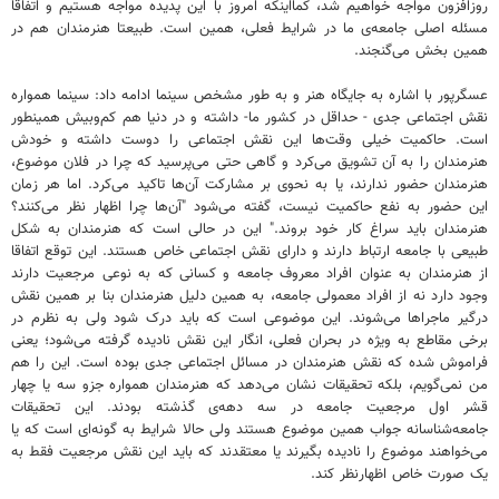
روزافزون مواجه خواهیم شد، کمااینکه امروز با این پدیده مواجه هستیم و اتفاقاً
مسئله اصلی جامعه‌ی ما در شرایط فعلی، همین است. طبیعتا هنرمندان هم در
همین بخش می‌گنجند.
عسگرپور با اشاره به جایگاه هنر و به طور مشخص سینما ادامه داد: سینما همواره
نقش اجتماعی جدی - حداقل در کشور ما- داشته و در دنیا هم کم‌وبیش همینطور
است. حاکمیت خیلی وقت‌ها این نقش اجتماعی را دوست داشته و خودش
هنرمندان را به آن تشویق می‌کرد و گاهی حتی می‌پرسید که چرا در فلان موضوع،
هنرمندان حضور ندارند، یا به نحوی بر مشارکت آن‌ها تاکید می‌کرد. اما هر زمان
این حضور به نفع حاکمیت نیست، گفته می‌شود "آن‌ها چرا اظهار نظر می‌کنند؟
هنرمندان باید سراغ کار خود بروند." این در حالی است که هنرمندان به شکل
طبیعی با جامعه ارتباط دارند و دارای نقش اجتماعی خاص هستند. این توقع اتفاقا
از هنرمندان به عنوان افراد معروف جامعه و کسانی که به نوعی مرجعیت دارند
وجود دارد نه از افراد معمولی جامعه، به همین دلیل هنرمندان بنا بر همین نقش
درگیر ماجراها می‌شوند. این موضوعی است که باید درک شود ولی به نظرم در
برخی مقاطع به ویژه در بحران فعلی، انگار این نقش نادیده گرفته می‌شود؛ یعنی
فراموش شده که نقش هنرمندان در مسائل اجتماعی جدی بوده است. این را هم
من نمی‌گویم، بلکه تحقیقات نشان می‌دهد که هنرمندان همواره جزو سه یا چهار
قشر اول‌ مرجعیت جامعه در سه دهه‌ی گذشته بودند. این تحقیقات
جامعه‌شناسانه جواب همین موضوع هستند ولی حالا شرایط به گونه‌ای است که یا
می‌خواهند موضوع را نادیده بگیرند یا معتقدند که باید این نقش مرجعیت فقط به
یک صورت خاص اظهارنظر کند.