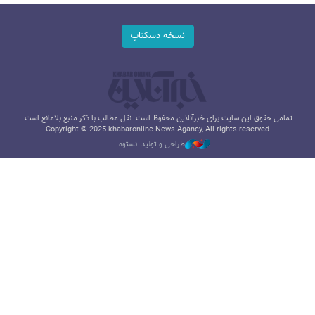
نسخه دسکتاپ
تمامی حقوق این سایت برای خبرآنلاین محفوظ است. نقل مطالب با ذکر منبع بلامانع است.
Copyright © 2025 khabaronline News Agancy, All rights reserved
طراحی و تولید: نستوه