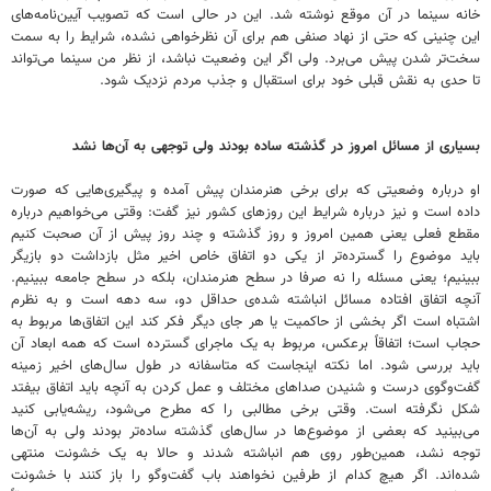
خانه سینما در آن موقع نوشته شد. این در حالی است که تصویب آیین‌نامه‌های
این چنینی که حتی از نهاد صنفی هم برای آن نظرخواهی نشده، شرایط را به سمت
سخت‌تر شدن پیش‌ می‌برد. ولی اگر این وضعیت نباشد، از نظر من سینما می‌تواند
تا حدی به نقش قبلی خود برای استقبال و جذب مردم نزدیک شود.
بسیاری از مسائل امروز در گذشته ساده بودند ولی توجهی به آن‌ها نشد
او درباره وضعیتی که برای برخی هنرمندان پیش آمده و پیگیری‌هایی که صورت
داده است و نیز درباره شرایط این روزهای کشور نیز گفت:‌ وقتی می‌خواهیم درباره
مقطع فعلی یعنی همین امروز و روز گذشته و چند روز پیش از آن صحبت کنیم
باید موضوع را گسترده‌تر از یکی دو اتفاق خاص اخیر مثل بازداشت دو بازیگر
ببینیم؛ یعنی مسئله را نه صرفا در سطح هنرمندان، بلکه در سطح جامعه ببینیم.
آنچه اتفاق افتاده مسائل انباشته شده‌ی حداقل دو، سه دهه‌ است و به نظرم
اشتباه است اگر بخشی از حاکمیت یا هر جای دیگر فکر کند این اتفاق‌ها مربوط به
حجاب است؛ اتفاقاً برعکس، مربوط به یک ماجرای گسترده‌ است که همه ابعاد آن
باید بررسی شود. اما نکته اینجاست که متاسفانه در طول سال‌های اخیر زمینه
گفت‌وگوی درست و شنیدن صداهای مختلف و عمل کردن به آنچه باید اتفاق بیفتد
شکل نگرفته است. وقتی برخی مطالبی را که مطرح می‌شود، ریشه‌یابی کنید
می‌بینید که بعضی از موضوع‌ها در سال‌های گذشته ساده‌تر بودند ولی به آن‌ها
توجه نشد، همین‌طور روی هم انباشته شدند و حالا به یک خشونت منتهی
شده‌اند. اگر هیچ کدام از طرفین نخواهند باب گفت‌وگو را باز کنند با خشونت