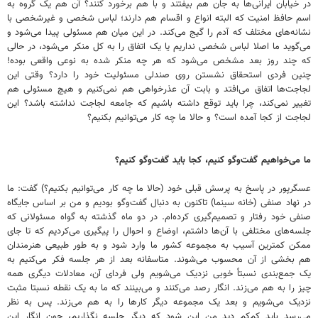
در خیابان ایرانی‌ها به جان هم بیفتند و با هم برخورد کنند؟ آن هم یک گروه به
اسم حافظ امنیت که البته انواع و اقسام هم دارند؛ لباس شخصی و غیرشخصی با
نشانه‌های مختلف که آدم را گیج می‌کند. در این میان هم مسئولی پیدا می‌شود و
می‌گوید ما اصلا لباس شخصی نداریم یا یک اتفاق را به کل منکر می‌شود، در حالی
که چند روز بعد مشخص می‌شود که هر چه منکر شده به نوعی واقعی بوده!
چنین فردی استحقاق نشستن روی صندلی مسئولیت خود را دارد؟ وقتی این
لجاجت‌ها اتفاق می‌افتد و بابت آن عذرخواهی هم نمی‌کنیم و هیچ مسئولی هم
تغییر نمی‌کند، چرا باید توقع داشته باشیم که جامعه لجاجت نداشته باشد؟ این
لجاجت از کجا آمده است؟ و حالا ما چه کار می‌توانیم بکنیم؟
ما می‌خواهیم گفت‌وگو کنیم، کجا باید گفت‌وگو کنیم؟
عسگرپور در پاسخ به پرسش قبلی خود (حالا ما چه کار می‌توانیم بکنیم؟) گفت: ما
در نهاد صنفی (خانه سینما) تاکنون به دنبال گفت‌وگو بودیم و من بر اساس جایگاه
صنفی خود رفتار و تصمیم‌گیری کرده‌ام. در دو ماه گذشته به گواه مسئولانی که
جلسه‌های مختلفی با آن‌ها داشتم، اوضاع و احوال را پیگیری می‌کردیم که تا جای
ممکن کمترین آسیب به مجموعه کشور ما وارد شود و به طور طبیعی هنرمندان
هم بخشی از آن محسوب می‌شوند. متاسفانه بعد از هر جلسه فکر می‌کنیم به
یک جمع‌بندی نسبتاً خوبی نزدیک می‌شویم ولی فردای آن، معادلات دیگری همه
چیز را به هم می‌زند. انگار رصد می‌کنند و می‌بینند که ما به یک نقطه نسبتا مثبت
نزدیک می‌شویم و بعد یک مجموعه دیگر کارها را به هم می‌زند. پس به نظر
می‌رسد باید کم‌کم دیدِ من این شود که دیگر جلسه نگذاریم، چون انگار این