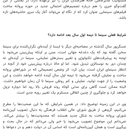
مسئولیت مدیرعاملی خانه هنرمندان ایران را نیز برعهده دارد، در بخشی از این
گفت‌وگو خبری را هم درباره تصمیم‌های احتمالی جدید در حوزه پروانه ساخت
فیلم‌های سینمایی عنوان کرد که از نگاه او می‌تواند آغاز یک سری حاشیه‌های تازه
باشد.
شرایط فعلی سینما تا نیمه اول سال بعد ادامه دارد؟
عسگرپور سال گذشته در مصاحبه‌ای دیگر با ایسنا از آینده‌ای نگران‌کننده برای سینما
سخن گفته بود که یک دغدغه جهانی است، مبنی بر اینکه پیش‌بینی‌ می‌شود با
توجه به پیشرفت‌های تکنولوژی و تغییر بسترهای نمایشی، سینما در آینده‌ای نه
چندان دور به نوستالژی تبدیل شود. اما او حالا درباره پیش‌بینی خود از آنچه در
انتظار سینمای ایران است، بیان کرد:‌ اثر وضعی تصمیماتی که در شوراهای پروانه
ساخت و نمایش گرفته می‌شود تا نیمه اول سال آینده ادامه خواهد داشت و این
وضعیت را از جهت تولید، نمایش و کم رونقی سینما تا آن زمان خواهیم داشت.
البته ممکن است گاهی برای مدتی کوتاه روند فروش بالا رود اما دوباره نزول
خواهد کرد و جلوگیری از چنین اتفاقی مستلزم یک تغییر رویه جدی است.
وی در این زمینه توضیح داد:‌ در همین شرایطی که ما این صحبت‌ها را مطرح
می‌کنیم، گروهی از طریق شورای عالی انقلاب فرهنگی به دنبال تصویب آیین‌نامه
شورای پروانه ساخت به شکل جدید هستند که محدودیت‌ها را بیشتر می‌کند.
نمی‌دانم این موضوع تصویب می‌شود یا خیر ولی می‌دانم که در حال بحث و
پیگیری است و همان آیین‌نامه‌ای است که اساس آن در دولت دهم و در دعواها با