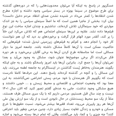
عسگرپور در پاسخ به اینکه آیا می‌توان محدویت‌هایی را که در دوره‌های گذشته
برای طرح موضوع در سینما بویژه در بستر سیاسی وجود داشته و اجازه مطرح
شدن انتقادها را کمتر می‌داد در شنیده نشدن صدای انتقاد مردم دخیل دانست؟
بیان کرد:‌ بخشی از ماجرا همین است که ما اصلاً سینمای سیاسی را به جز اندک
مواردی که خود سینماگران تلاش کرده‌اند، نداشتیم و چندان اجازه ساخت این نوع
فیلم‌ها داده نشد. علاوه بر این‌ها سینمای اجتماعی هم که تلاش می‌کرد این خلأ
را پر کند، آنقدر مورد اتهام قرار گرفت و برخوردهای بد دید که آن هم نتوانست
کار خود را انجام دهد و کم‌کم به فیلم‌های زیرزمینی تبدیل شدند؛ فیلم‌هایی که
حاکمیت ممکن است با آن‌ها کاملاً مشکل داشته باشد. جامعه امروز ما دچار
مسائلی است اما متاسفانه طرح کردن آن‌ها به برخی آقایان برمی‌خورد و هر دوره
فکر می‌کردند اگر برخی موضوع‌ها عنوان شود، مشکل به وجود می‌آید و بعدا
نمی‌توان آن‌ها را جمع کرد. بنابراین آن‌ها باید امروز پاسخگو باشند و به جای اینکه
بگویند هنرمندان به‌خاطر پُست گذاشتن در اینستاگرام به جامعه لطمه می‌زنند، باید
این مسائل را و آنچه در گذشته کرده‌اند پاسخ دهند. این حرف‌ها کاملا نادرست
است که بگوییم اگر هنرمندان یا خود مردم، پستی اعتراضی نمی‌گذاشتند به این
معنا بود که وضعیت اجتماعی و اقتصادی و محیط زیستی و ... خوبی داشتند و
هیچ مشکلی وجود نداشت. جایی به عده‌ای گفتم تصور کنید که الان سال ۱۴۰۱
نیست و چند سال قبل هستیم، مردمی داریم که با یک سری مسائل طرف هستند،
مثلاً از یک سو محیط زیست‌شان در حال نابودی است و از یک سو ارزش پول ملی
آن‌ها هر روز پایین‌تر می‌رود، تعداد فقیرها بیشتر می‌شود، نسبت حقوق‌ها با خرج
مسکن و خودرو و زندگی تفاوت بسیار زیادی دارد، چنین مردمی چطور باید اعتراض
کنند؟ چه چیزی را و کجا، باید می‌گفتند، وقتی که تمام درها بسته می‌شود و اجازه