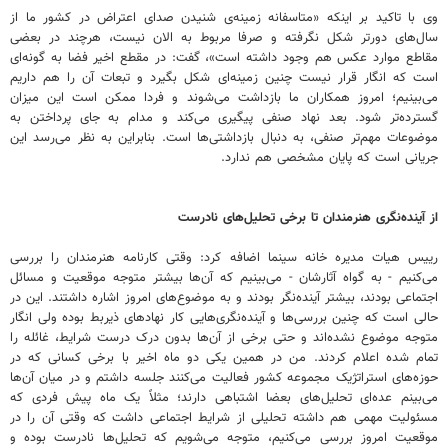
وی با تاکید بر اینکه «متاسفانه زمینه‌ی شنیدن صدای اعتراض در کشور ما از
سال‌های دورتر شکل نگرفته و صرفا مربوط به الان نیست، هرچند در بعضی
مقاطع موارد عکس هم وجود داشته است»‌، گفت:‌ در مقطع اخیر فضا به گونه‌ای
است که انگار قرار نیست چنین زمینه‌ای شکل بگیرد و تبعات آن را هم داریم
می‌بینیم؛ امروز همکاران ما بازداشت می‌شوند و فردا ممکن است این میزان
گسترده‌تر شود. بعد نهاد صنفی پیگیری می‌کند و مدام به جای پرداختن به
موضوعات مهم‌تر صنفی، به دنبال بازداشتی‌ها است. بنابراین به نظر می‌رسد این
جریانی است که پایان مشخصی هم ندارد.
از آینده‌نگری هنرمندان تا برخی تحلیل‌های نادرست
رییس هیات مدیره خانه سینما اضافه کرد:‌ وقتی کارنامه هنرمندان را بررسی
می‌کنیم - به گواه آثارشان - می‌بینیم که آن‌ها بیشتر متوجه موقعیت و مسائل
اجتماعی بودند، بیشتر آینده‌نگر بودند و به موضوع‌های امروز اشاره داشتند. این در
حالی است که چنین بررسی‌ها و آینده‌نگری‌هایی کار نهادهای ذیربط بوده ولی انگار
متوجه موضوع نشده‌اند و حتی برخی از آن‌ها بدون درک درست شرایط، غائله را
تمام شده اعلام کردند. من در همین یکی دو ماه اخیر با برخی کسانی که در
حوزه‌های استراتژیک مجموعه کشور فعالیت می‌کنند جلسه داشتم و در میان آن‌ها
می‌بینم عده‌ای تحلیل‌های بعضا اشتباهی دارند؛ مثلاً یک ماه پیش فردی که
مسئولیت مهمی هم داشته تحلیلی از شرایط اجتماعی داشت که وقتی آن را در
موقعیت امروز بررسی می‌کنیم، متوجه می‌شویم که تحلیل‌ها نادرست بوده و