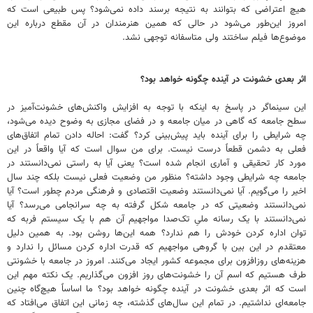
هیچ اعتراضی که بتوانند به نتیجه برسند داده نمی‌شود؟ پس طبیعی است که
امروز این‌طور می‌شود در حالی که همین هنرمندان در آن مقطع درباره این
موضوع‌ها فیلم ساختند ولی متاسفانه توجهی نشد.
اثر بعدی خشونت در آینده چگونه خواهد بود؟
این سینماگر در پاسخ به اینکه با توجه به افزایش واکنش‌های خشونت‌آمیز در
سطح جامعه که گاهی در میان جامعه و در فضای مجازی به وضوح دیده می‌شود،
چه شرایطی را برای آینده باید پیش‌بینی کرد؟ گفت: احاله دادن تمام اتفاق‌های
فعلی به دشمن قطعاً درست نیست. برای من سوال است که آیا واقعاً در این
مورد کار تحقیقی و آماری انجام شده است؟ یعنی آیا به راستی نمی‌دانستند در
جامعه چه شرایطی وجود داشته؟ منظور من وضعیت فعلی نیست بلکه چند سال
اخیر را می‌گویم. آیا نمی‌دانستند وضعیت اقتصادی و فرهنگی مردم چطور است؟ آیا
نمی‌دانستند وضعیتی که در جامعه شکل گرفته به چه سرانجامی می‌رسد؟ آیا
نمی‌دانستند با یک رسانه ملیِ تک‌صدا مواجهیم آن هم با یک سیستم فربه که
توان اداره کردن خودش را هم ندارد؟ همه این‌ها روشن بود. به همین دلیل
معتقدم در این بین با گروهی مواجهیم که قدرت اداره کردن مسائل را ندارد و
هزینه‌های روزافزون برای مجموعه کشور ایجاد می‌کنند. امروز در جامعه با خشونتی
طرف هستیم که اسم آن را خشونت‌های روز افزون می‌گذاریم. یک نکته مهم این
است که اثر بعدی خشونت در آینده چگونه خواهد بود؟ ما اساساً هیچ‌گاه چنین
جامعه‌ای نداشتیم. در تمام این سال‌های گذشته، چه زمانی این اتفاق می‌افتاد که