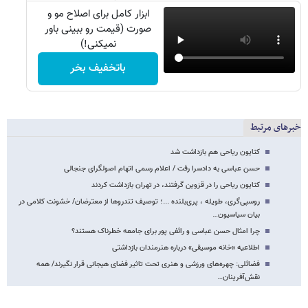
ابزار کامل برای اصلاح مو و
صورت (قیمت رو ببینی باور
نمیکنی!)
باتخفیف بخر
خبرهای مرتبط
کتایون ریاحی هم بازداشت شد
حسن عباسی به دادسرا رفت / اعلام رسمی اتهام اصولگرای جنجالی
کتایون ریاحی را در قزوین گرفتند، در تهران بازداشت کردند
روسپی‌گری، طویله ، پری‌بلنده ...؛ توصیف تندروها از معترضان/ خشونت کلامی در
بیان سیاسیون…
چرا امثال حسن عباسی و رائفی پور برای جامعه خطرناک هستند؟
اطلاعیه «خانه موسیقی» درباره هنرمندان بازداشتی
فضائلی: چهره‌های ورزشی و هنری تحت تاثیر فضای هیجانی قرار نگیرند/ همه
نقش‌آفرینان…