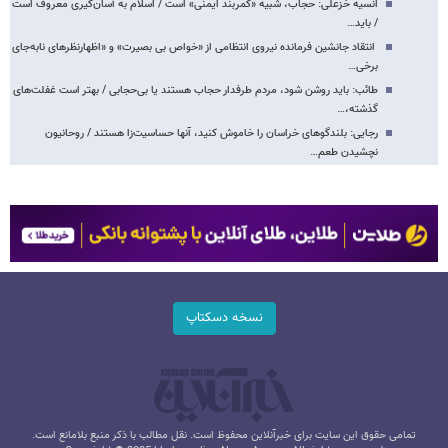
انسیه خزعلی: حجاب، شبیه «کمربند ایمنی» است / اسلام به آسان‌گیری معروف است
/ باید…
انتقاد جانشین فرمانده نیروی انتظامی از «خواص بی بصیرت» و «اظهارنظرهای نابه‌جای
برخی…
طائب: باید روشن شود، مردم طرفدار حجاب هستند یا بی‌حجابی / بهتر است غفلت‌های
گذشته،…
رجایی: بلندگوهای خراسان را خاموش کنید، آنها حساسیت‌زا هستند / روحانیون
نچشیدن طعم…
نسخه دسکتاپ
تمامی حقوق این سایت برای خبرآنلاین محفوظ است. نقل مطالب با ذکر منبع بلامانع است.