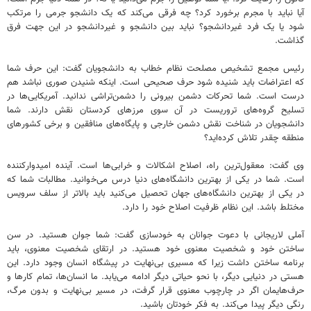
آیا نباید با مجرم برخورد کرد؟ چه فرقی می‌کند که یک دانشجو جرمی را مرتکب
شود یا یک فرد غیردانشجو؟ نباید بین دانشجو و غیردانشجو در این جهت فرق
گذاشت.
رئیس مجمع تشخیص مصلحت نظام خطاب به دانشجویان گفت: این حرف شما
که اعتراضات باید شنیده شود حرف صحیحی است. اینکه شنیدن صوری نباشد هم
درست است. شما تحرکات دشمن بیرونی را دشمن‌تراشی ندانید. آمریکایی‌ها در
تسلیح گروه‌های تروریست در آن سوی مرزهای کردستان نقش دارند. شما
دانشجویان در شناخت نقش دشمن خارجی و پایگاه‌های منافقین و برخی کشورهای
منطقه چقدر تلاش کرده‌اید؟
وی گفت: معقول‌ترین راه، اصلاح اشکالات و خرابی‌ها است. آینده امیدوارکننده
است. شما در یکی از بهترین دانشگاه‌های دنیا درس می‌خوانید. مطالبات شما که
در یکی از بهترین دانشگاه‌های جهان تحصیل می‌کنید باید بالاتر از سلف سرویس
مختلط باشد. این نظام ظرفیت اصلاح خود را دارد.
آملی لاریجانی با دعوت جوانان به خودسازی گفت: شما جوان هستید. در سن
ساختن خود و شخصیت معنوی خود هستید. در ارتقای شخصیت معنوی، باید
برنامه ساختن داشت زیرا که مسیری بی‌نهایت در پیشگاه انسان وجود دارد. این
هستی در دنیایی دیگر، با نحو حیاتی دیگر ادامه می‌یابد. ما انسان‌ها، تمام کارها و
حرف‌هایمان اگر در چارچوب معنوی قرار گرفت، در مسیر بی‌نهایت و بدون مرگ،
رنگی دیگر پیدا می‌کند. به فکر خودتان باشید.