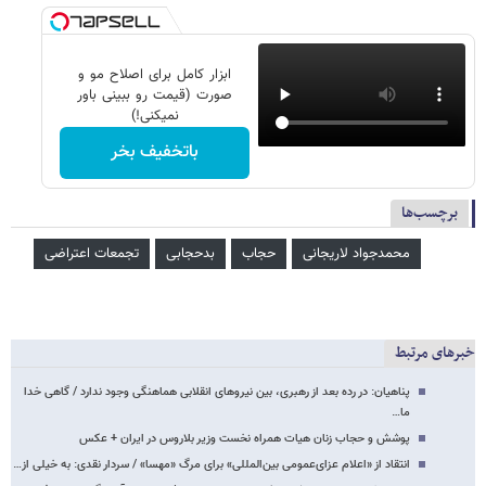
ابزار کامل برای اصلاح مو و
صورت (قیمت رو ببینی باور
نمیکنی!)
باتخفیف بخر
برچسب‌ها
محمدجواد لاریجانی
حجاب
بدحجابی
تجمعات اعتراضی
خبرهای مرتبط
پناهیان: در رده بعد از رهبری، بین نیروهای انقلابی هماهنگی وجود ندارد / گاهی خدا
ما…
پوشش و حجاب زنان هیات همراه نخست وزیر بلاروس در ایران + عکس
انتقاد از «اعلام عزای‌عمومی بین‌المللی» برای مرگ «مهسا» / سردار نقدی: به خیلی از…