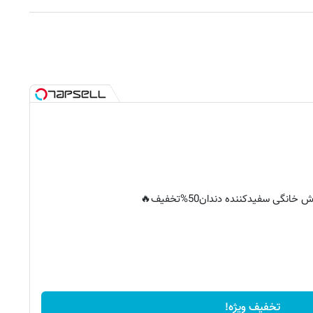
خانگی سفیدکننده دندان50%تخفیف🔥
تخفیف ویژه!