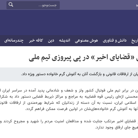
و
ریخ
دانش و فناوری
هوش مصنوعی
اندیشه
دین
کافه خبر
چندرسانه‌ای
ن «قضایای اخیر» در پی پیروزی تیم ملی
 از ارفاقات قانونی و بازگشت آنان به آغوش گرم خانواده دستور ویژه داد.
ان در برابر تیم ملی فوتبال کشور ولز و شعف و شادمانی پدید آمده در سراسر ایران ا
حسنی اژه‌ای رئیس قوه قضاییه به مراجع و مراکز ذیربط قضایی دستور داد به شکران
می ایران، نسبت به آن دسته از زندانیان که شرایط بهره‌مندی از ارفاقات قانونی 
ها به آغوش گرم خانواده‌های‌شان در اولین فرصت ممکن فراهم گردد.
قضایای اخیر مرتکب جنایت شده و مدافعان امنیت مردم را شهید و مجروح کردند و 
یچ جای ارفاق وجود ندارد.