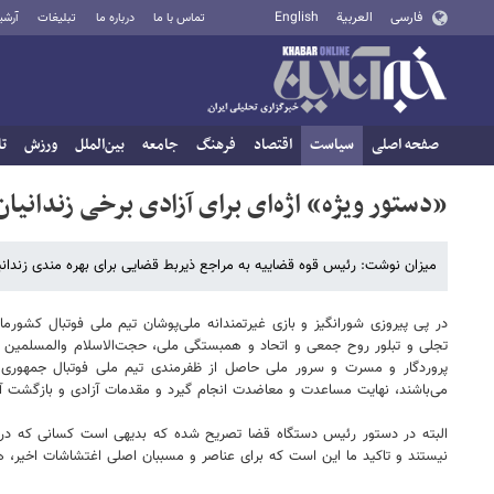
فارسی
العربية
English
تماس با ما
درباره ما
تبلیغات
آرشی
صفحه اصلی
سیاست
اقتصاد
فرهنگ
جامعه
بین‌الملل
ورزش
تا
«دستور ویژه» اژه‌ای برای آزادی برخی زندانیا
میزان نوشت: رئیس قوه قضاییه به مراجع ذیربط قضایی برای بهره مندی زندانیان
در پی پیروزی شورانگیز و بازی غیرتمندانه ملی‌پوشان تیم ملی فوتبال کشورم
تجلی و تبلور روح جمعی و اتحاد و همبستگی ملی، حجت‌الاسلام والمسلمین م
پروردگار و مسرت و سرور ملی حاصل از ظفرمندی تیم ملی فوتبال جمهوری اسلا
می‌باشند، نهایت مساعدت و معاضدت انجام گیرد و مقدمات آزادی و بازگشت آن
البته در دستور رئیس دستگاه قضا تصریح شده که بدیهی است کسانی که در 
نیستند و تاکید ما این است که برای عناصر و مسببان اصلی اغتشاشات اخیر، ه