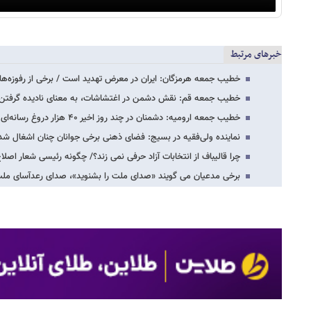
خبرهای مرتبط
خطیب جمعه هرمزگان: ایران در معرض تهدید است / برخی از رفوزه‌ها
خطیب جمعه قم: نقش دشمن در اغتشاشات، به معنای نادیده گرفتن ک
خطیب جمعه ارومیه: دشمنان در چند روز اخیر ۴۰ هزار دروغ رسانه‌ای پخش کردند/ یک میلیون…
نماینده ولی‌فقیه در بسیج: فضای ذهنی برخی جوانان چنان اشغال شده
چرا قالیباف از انتخابات آزاد حرفی نمی زند؟/ چگونه رئیسی شعار اصلاح
برخی مدعیان می گویند «صدای ملت را بشنوید»، صدای رعدآسای ملت، امسال در 