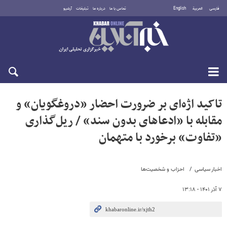
فارسی
العربية
English
تماس با ما
درباره ما
تبلیغات
آرشیو
پنجشنبه ۱۵ مرداد ۱۴۰۵
تاکید اژه‌ای بر ضرورت احضار «دروغگویان» و
مقابله با «ادعاهای بدون سند» / ریل‌گذاری
«تفاوت» برخورد با متهمان
اخبار سیاسی
احزاب و شخصیت‌ها
۷ آذر ۱۴۰۱ - ۱۳:۱۸