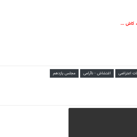
، کاش .
..
ت اعتراضی
اغتشاش - ناآرامی
مجلس یازدهم