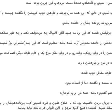
ب کنیم، در حالی که این همه سال بودند و کارهای خوب خوبشان را نگفتند چیست یا آن 
راری ندارم نقد ایشان را داشته باشم.
جزئیاتش باشند که این برنامه جدید آقای قالیباف چه می‌خواهد بکند و چه طور مملک
ف بخشی از جامعه معترض آرام شده باشد، معلوم است که این ایده(حکمرانی نو) شنید
ن را در برابر رویکرد براندازی و در برابر تفکر مرغ یک پا داردِ طرف دیگر، اصلاحات می‌
ت در نوع برخوردشان دارد.
ن طرف مقابل خوب باشد،
نستند و نگفتند «ما از اصلاحاتیم».
هم گفتیم «باشد، همه‌اش برای خودتان».
ردند؛ یک جریان درون حاکمیت بود که با اصلاح طلبان برخورد امنیتی کرد، روزنامه‌هایشا
ط شوند، گفتند: «هیچ گروه مرجع و قابل قبولی در جامعه نباید بماند»