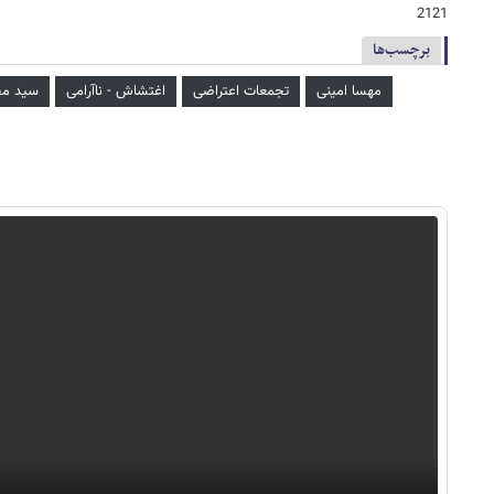
2121
برچسب‌ها
مهسا امینی
تجمعات اعتراضی
اغتشاش - ناآرامی
سید مح