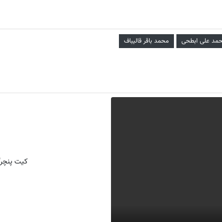
مد علی ابطحی
محمد باقر قالیباف
کیت پنچرگ