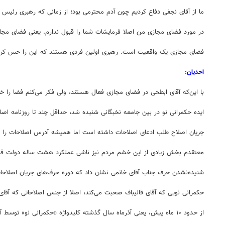
ما از آقای نجفی دفاع کردیم چون آدم محترمی بود؛ از زمانی که رهبری رئی
در مورد فضای مجازی من اصلا فرمایشات شما را قبول ندارم. یعنی فضای مج
فضای مجازی یک واقعیت است. رهبری اولین فردی هستند که این را حس کرد
احدیان
:
با این‌که آقای ابطحی در فضای مجازی فعال هستند، ولی فکر می‌کنم فضا را خ
ایده حکمرانی نو در بین جامعه نخبگانی شنیده شد، حداقل چند تا روزنامه اصلا
جریان اصلاح طلب ادعای اصلاحات داشته است اما همیشه آدرس اصلاحات را ا
معتقدم بخش زیادی از این خشم مردم نیز ناشی عملکرد هشت ساله دولت ق
شنیده‌نشدن حرف جناب آقای خاتمی نشان داد که دوره حرف‌های جریان اصلاحا
حکمرانی نویی که آقای قالیباف صحبت می‌کند، اصلا از جنس اصلاحاتی که آقا
از حدود ۱۰ ماه پیش، یعنی آذرماه سال گذشته کلیدواژه «حکمرانی نو» توسط آقای قالیباف بارها در سخنرانی های مختلف طرح شد ولی جالب است که تازه در همین بحران اخیر شنیده شد