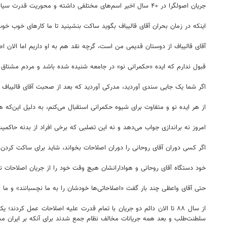
جریان اصولگرا در ۴۰ سال اخیر اسم‌های مختلفی داشته و محوریت قدرت سیاسی، امنیتی و اقتصادی عمدتا دست نیروهای این جریان بوده است
اینکه در زمان بحران آقای قالیباف بگوید ساکت بنشینید تا ما کارهای خوب خو
آقای قالیباف از دوستان قدیمی من است، گرچه نقد هم به او داریم اما الان اص
قبول ندارم که ایده «حکمرانی نو» در جامعه شنیده شده باشد و مردم مشتاق 
اگر شما یک جایی سندی آوردید، مدرکی آوردید که بعد از صحبت آقای قالیبا
از هر ایده نو و متفاوت برای شیوه حکمرانی استقبال می‌کنم، به دلیل این‌که هما
امروز نه براندازی جواب می‌دهد و نه این تصلبی که برخی افراد از بدنه حاکمی
اگر کسی دوران آقای روحانی را دوران اصلاحات بخواند، شاید برای ساکت‌ کرد
خود دستگاه آقای روحانی و هوادارانشان هیچ وقت خود را از جریان اصلاحات ندا
حتی آقای واعظی چند بار گفت «اصلاحاتی‌ها خودشان را به ما نچسبانند» و ما 
از سال ۸۸ تا الان دائم دو جریان با تمام قدرت علیه اصلاحات عمل ک
سلطنت‌طلب و بعد همه جریانات مخالف نظام جمع شدند برای آنکه بر ایران مسل