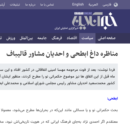
فارسی
العربية
English
تماس با ما
درباره ما
تبلیغات
آرشی
صفحه اصلی
سیاست
اقتصاد
فرهنگ
جامعه
بین‌الملل
ورزش
تا
مناظره داغ ابطحی و احدیان مشاور قالیباف
فردا نوشت: بعد از فوت مرحومه مهسا امینی اتفاقاتی در کشور افتاد و این 
ماه قبل از این اتفاق ها نیز موضوع حکمرانی نو را مطرح کردند، منظور ایشان 
کشور محمدسعید احدیان مشاور رئیس مجلس شورای اسلامی و محمدعلی ابطحی د
ابطحی:
بحث حکمرانی نو و یا مسائلی مانند این‌که در بحران‌ها مطرح می‌شود، معمولا
معتقدم اگر احمدی نژاد به‌جای فرهنگ ایرانی که در هویت تاریخی‌اش نبود، م