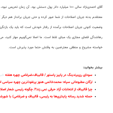
آقای احمدی‌نژاد سالی ۱۰۰ میلیارد دلار پول دستش بود. آن زمان تحریمی نبود، آیا او توانست مشکل کشور را حل کند؟
معتقدم بدنه جریان اصلاحات از شما عبور کرده و حتی جریان برانداز هم دیگر 
وضعیت کنونی جریان اصلاحات برآمده از رفتار خودش است که باید یک بازنگری
رهاشدگی فضای مجازی یک مبنای غلط است. ما اصلا نمی‌گوییم مهار کنید، می‌گ
خواسته مشروع و منطقی معترضین به وقتش حتما مورد پذیرش است.
بیشتر بخوانید:
سودای ری‌برندینگ در پاییز پاستور
/
قالیباف،ضرغامی چهره هفته
خبر
ارگان مطبوعاتی سپاه: محمدخاتمی هنوز پرنفوذترین چهره سیاسی اص
چرا قالیباف از انتخابات آزاد حرفی نمی زند؟/ چگونه رئیسی شعار اص
حمله شدید رسانه پایداری‌ها به رئیسی، قالیباف و ضرغامی/ با شو