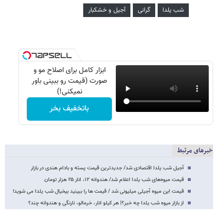
شب یلدا
گرانی
آجیل و خشکبار
ابزار کامل برای اصلاح مو و
صورت (قیمت رو ببینی باور
نمیکنی!)
باتخفیف بخر
خبرهای مرتبط
آجیل شب یلدا اقتصادی شد/ جدیدترین قیمت پسته و بادام هندی در بازار
قیمت میوه‌های شب یلدا اعلام شد/ هندوانه ۱۲، انار ۲۵ هزار تومان
قیمت این میوه آجیلی میلیونی شد / قیمت ها را ببینید بیخیال شب یلدا می شوید!
از بازار میوه شب یلدا چه خبر؟| هر کیلو انار، خرمالو، نارنگی و هندوانه چند؟