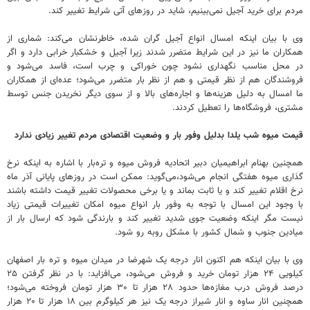
مردم برای خرید آجیل نمی‌بینیم، شاید در روزهای آتی شرایط تغییر کند.‌
وی با بیان اینکه امسال انواع آجیل گران شده، خاطرنشان می‌کند: شماری از
همکاران ما نیز در این شرایط متضرر شدند زیرا آجیل و خشکبار خرابی دارد و اگر
در محل مناسب نگهداری نشود چون خوراکی و چرب است، فاسد می‌شود و
فروشندگان هم از نظر قیمتی و هم از نظر بار متضرر می‌شود؛ عده‌ای از همکاران
ما امسال به دلیل هزینه‌ها و اجاره‌های بالا و از سوی دیگر نخریدن جنس توسط
مشتری، فروشگاه‌ها را تعطیل کردند.
قیمت میوه شب یلدا بدلیل وفور بار و وضعیت اقتصادی مردم تغییر زیادی ندارد
همچنین بهنام ابراهیمیان دبیر اتحادیه فروش میوه و تره‌بار با اشاره به اینکه نرخ
گذاری میوه هفتگی انجام می‌شود،می‌گوید: ممکن است در روزهای پایانی آذر ماه
نرخ اقلام تغییر کند و یا ثابت بماند و یا برخی محصولات تغییر قیمت داشته باشند
با وجود این امسال با توجه به وفور بار انواع میوه امکان تغییرات قیمتی زیاد
نیست مگر اینکه وضعیت جوی شدید تغییر کند و بارندگی شود که ارسال بار از
میادین جنوب و شمال کشور با مشکل روبه رو شود.‌
وی با بیان اینکه هم اکنون انار درجه یک شهرضا در میدان میوه و تره بار اصفهان
کیلویی ۲۴ هزار تومان خرید و فروش می‌شود، می‌افزاید: با در نظر گرفتن ۲۵
درصد فروش درب مغازه‌ها حدود ۲۸ هزار تا ۳۰ هزار تومان فروخته می‌شود؛
همچنین انار ساوه و انار شیراز درجه یک نیز هر کیلوگرم بین ۱۸ هزار تا ۲۰ هزار