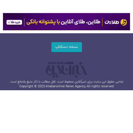
نسخه دسکتاپ
تمامی حقوق این سایت برای خبرآنلاین محفوظ است. نقل مطالب با ذکر منبع بلامانع است.
Copyright © 2025 khabaronline News Agancy, All rights reserved
طراحی و تولید: نستوه