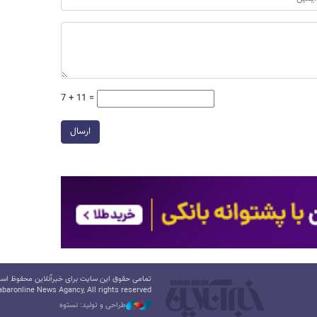
7 + 11 =
ارسال
تمامی حقوق این سایت برای خبرآنلاین محفوظ است.
baronline News Agancy, All rights reserved
طراحی و تولید: نستوه