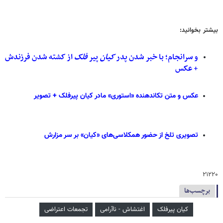
بیشتر بخوانید:
و سرانجام؛ با خبر شدن پدر
کیان
پیر
فلک
از کشته شدن فرزندش
+ عکس ‌
عکس و متن تکاندهنده «استوری» مادر کیان پیرفلک + تصویر
تصویری تلخ از حضور همکلاسی‌های «کیان» بر سر مزارش
۲۱۲۲۰
برچسب‌ها
کیان پیرفلک
اغتشاش - ناآرامی
تجمعات اعتراضی