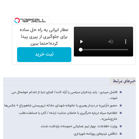
عطار ایرانی یه راه حل ساده
برای جلوگیری از پیری پیدا
کرده!حتما ببین
ثبت خرید
خبرهای مرتبط
فاضل میبدی : باید زندانیان سیاسی را آزاد کنند/ کجای دنیا از اعدام خوشحال می
شوند…
حضور «آرتین» در دیدار رهبری با خانواده شهدای حادثه تروریستی شاهچراغ + عکس‌ها
اطلاعیه سپاه درباره «درگیری با عاملان جنایت ایذه» / آنان با «سلطنت‌طلب
خارج‌نشین»…
وزارت اطلاعات: چهار تیم عملیاتی «موساد» بازداشت شدند
تناقض تیترهای روزنامه شهرداری