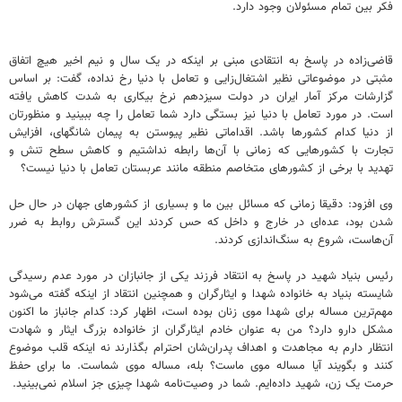
فکر بین تمام مسئولان وجود دارد.
قاضی‌زاده در پاسخ به انتقادی مبنی بر اینکه در یک سال و نیم اخیر هیچ اتفاق
مثبتی در موضوعاتی نظیر اشتغال‌زایی و تعامل با دنیا رخ نداده، گفت: بر اساس
گزارشات مرکز آمار ایران در دولت سیزدهم نرخ بیکاری به شدت کاهش یافته
است. در مورد تعامل با دنیا نیز بستگی دارد شما تعامل را چه ببینید و منظورتان
از دنیا کدام کشورها باشد. اقداماتی نظیر پیوستن به پیمان شانگهای، افزایش
تجارت با کشورهایی که زمانی با آن‌ها رابطه نداشتیم و کاهش سطح تنش و
تهدید با برخی از کشورهای متخاصم منطقه مانند عربستان تعامل با دنیا نیست؟
وی افزود: دقیقا زمانی که مسائل بین ما و بسیاری از کشورهای جهان در حال حل
شدن بود، عده‌ای در خارج و داخل که حس کردند این گسترش روابط به ضرر
آن‌هاست، شروع به سنگ‌اندازی کردند.
رئیس بنیاد شهید در پاسخ به انتقاد فرزند یکی از جانبازان در مورد عدم رسیدگی
شایسته بنیاد به خانواده شهدا و ایثارگران و همچنین انتقاد از اینکه گفته می‌شود
مهم‌ترین مساله برای شهدا موی زنان بوده است، اظهار کرد: کدام جانباز ما اکنون
مشکل دارو دارد؟ من به عنوان خادم ایثارگران از خانواده بزرگ ایثار و شهادت
انتظار دارم به مجاهدت و اهداف پدران‌شان احترام بگذارند نه اینکه قلب موضوع
کنند و بگویند آیا مساله موی ماست؟ بله، مساله موی شماست. ما برای حفظ
حرمت یک زن، شهید داده‌ایم. شما در وصیت‌نامه شهدا چیزی جز اسلام نمی‌بینید.