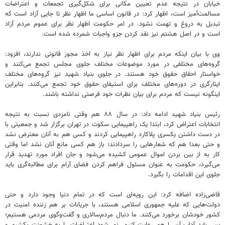
خیابان در نتیجه عدم تعیین مکانی برای شکل‌گیری تجمعات و اعتراضات
مسالمت‌آمیز است، اظهار کرد: در قانون اساسی ما اظهار نظر تا جایی آزاد است که
تبدیل به دروغ و تهمت نشود. در امر حکومت اظهار نظر برای عموم مردم آزاد
است و در اصل هشتم نیز نقد کردن جزو واجبات شمرده شده است.
وی با بیان اینکه مردم برای اظهار نظر نیاز به اخذ مجوز قانونی ندارند، افزود:
گروه‌های مختلفی در مورد موضوعات مختلف جلوی مجلس تجمع می‌کنند و
خواستار احقاق حقوق خود هستند. در جلوی بنیاد شهید نیز گروه‌های مختلف
ایثارگری در دوره‌های مختلف برای استیفای حقوق خود تجمع می‌کنند. بنابراین
اینگونه نیست که مردم برای بیان نظرات خود فرصتی نداشته باشند.
رئیس بنیاد شهید ادامه داد: در سال ۸۸ هم وقتی نامزدی نسبت به نتیجه
انتخابات اعتراض کرد، ابتدا یک راهپیمایی سکوت در تهران برگزار شد و جمعیتی با
در دست داشتن یکسری پلاکارد راهپیمایی کردند و کسی هم به آنان معترض نشد
و حتی بعدا هم که شعارهایی را سردادند؛ باز هم کسی مانع آنان نشد اما وقتی
کار به از بین بردن اموال عمومی کشیده می‌شود و جان افراد مورد تهدید قرار
می‌گیرد، حکومت به عنوان مسئول فراهم کردن فضای آرام برای مطالبه‌گری باید
جلوی این اقدامات را بگیرد.
قاضی‌زاده اضافه کرد: این رویه‌ای است که در تمام دنیا وجود دارد و حتی
دولت‌هایی که علیه جمهوری اسلامی هستند، با جریانات بر هم زننده امنیت در
کشور خودشان برخورد می‌کنند. ما دنبال مردم‌سالاری و گفت‌وگوی مردمی هستیم؛
پس باید آداب آن را هم رعایت کنیم. نمی‌شود اعتراضات را به خشونت بکشیم و