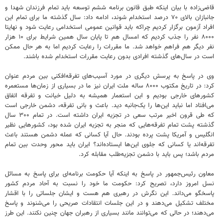
قاضی‌زاده با بیان اینکه طبق قانون برنامه ششم توسعه باید تمام فرزندان شهدا و
جانبازان بالای ۷۰ درصد استخدام شوند، ادامه داد: سال گذشته ما برای تمام این‌
افراد آزمون برگزار کردیم چراکه باید قوانین عمومی استخدامی رعایت شود و نهایتا
۸۰۰۰ نفر را جذب کردیم که امسال هم تا پایان سال همین شرایط برای ۱۰ هزار
نفر دیگر هم فراهم خواهد شد. ما مقررات را رعایت کردیم اما به هر حال ممکن
است در سال‌های گذشته افرادی بدون رعایت مقررات استخدام شده باشند.
وی در پاسخ به پرسش دیگری در مورد آسیب‌های تفرقه‌افکنی بین مردم عنوان
کرد: در تاریخ مکتوب ۸۰۰۰ ساله ملت ایران نیز ما در بسیاری از زمان‌ها مستعمره
کشورهای خارجی بودیم‌ و این استعمار همیشه به دلیل خیانت و تفرقه اتفاق
می‌افتاد اما نباید این‌ها را یک‌جانبه دید. باعث و بانی تفرقه، دشمن خارجی است
که طی قرون اخیر مرتب سعی در تجزیه ایران داشته است. در تمام ۳۰۰ سال
گذشته پشت تمام تفرقه‌هایی که منجر به تجزیه ایران شده بود، کشورهایی نظیر
انگلیس و آمریکا پشت پرده بودند. حال آیا کسانی که عمله دشمن هستند باعث
تفرقه‌اند یا کسانی که جلوی این‌ها ایستاده‌اند؟ ایران باید محور وحدت بین تمام
مردم باشد؛ پس باید با دشمن تجزیه‌طلب مقابله کرد.
معاون رئیس‌جمهور در پاسخ به اینکه آیا حکومت برنامه‌ای برای پاسخ به مسائل
نسل امروز دارد، تصریح کرد: حکومت ما خود را نسبت به آحاد مردم کشور
پاسخگو می‌داند. این نگرش در رهبری هم هست و ایشان جلساتی را با اقشار
مختلف تشکیل می‌دهند و در این جلسات انتقادات صریحی را می‌شنوند و پاسخ
می‌دهند؛ در حالی که می‌توانند مانند بسیاری از رهبران جهان چنین نکنند. این طرز