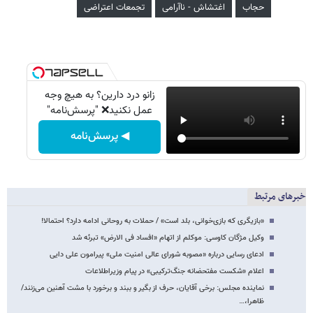
حجاب
اغتشاش - ناآرامی
تجمعات اعتراضی
زانو درد دارین؟ به هیچ وجه
عمل نکنید❌ "پرسش‌نامه"
◀ پرسش‌نامه
خبرهای مرتبط
«بازیگری که بازی‌خوانی، بلد است» / حملات به روحانی ادامه دارد؟ احتمالا!‌
وکیل مژگان کاوسی: موکلم از اتهام «افساد فی الارض» تبرئه شد
ادعای رسایی درباره «مصوبه شورای عالی امنیت ملی‌» پیرامون علی دایی
اعلام «شکست مفتحضانه جنگ‌ترکیبی» در پیام وزیراطلاعات
نماینده مجلس: برخی آقایان، حرف از بگیر و ببند و برخورد با مشت آهنین می‌زنند/
ظاهرا،…