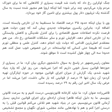
جنگ اوکراین رخ داد که باعث شد قیمت بسیاری از کالاهایی که ما برای خوراک
مردم وارد می‌کردیم، چند برابر شود؛ کما اینکه اروپا هم مجبور شده نسبت به سال
گذشته یک تریلیون دلار پول بیشتری برای تامین گاز خود بپردازد.
وی با بیان اینکه حدود ۳۵ درصد اقتصاد ما مستقیما به ارز خارجی وابسته است،
اضافه کرد: بنابراین یکسری موضوعات جدیدی پیش آمد که چون دولت هنوز
فرصت نکرده اصلاحات عمیق اقتصادی را برای کنترل نقدینگی و کاهش وابستگی
به ارز خارجی انجام دهد، افزایش تورم و سایر مشکلات اقتصادی رخ داد. من هم
معتقدم اصلی‌ترین اقدامی که دولت باید انجام دهد، کنترل علمی و منطقی تورم
است که طبیعتا حتی کسانی که توانسته‌اند در این خصوص خوب عمل کنند هم
حدودا سه الی چهار طول کشیده است تا موفق شوند.
معاون رئیس‌جمهور در پاسخ به سوال دانشجوی دیگری بیان کرد: ما در بسیاری از
حوزه‌ها قوانین بسیار خوبی داریم که اجرا نمی‌شود. من روز اول که وارد بنیاد
شهید شدم، یک گزارش از میزان اجرای قوانین موجود در حوزه ایثارگران تهیه
کردم؛ آن زمان تنها ۱۹ درصد از قوانینی که بار مالی داشت، اجرا می‌شد اما در
عرض یک سال اخیر این رقم به ۲۹ درصد رسیده است.
قاضی‌زاده عنوان کرد: ما نباید کارخانه قانون‌نویسی درست کنیم و به سرعت قانونی
بنویسم. ما به دلیل اینکه ظاهرا چندان اراده‌ای برای اجرای قوانین نداریم، بسیار
آرمانی قانون می‌نویسیم. من در بنیاد شهید هم تلاش می‌کنم قوانین قبلی را به
درستی اجرا کنم و هم با نهادهایی مانند مجلس، شورای نگهبان و مجمع تشخیص