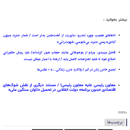
بیشتر بخوانید :
ادعاهای عجیب چهره تندرو:
ساپورت
از لخت‌شدن بدتر است / شعار «مرد، میهن،
آبادی» یعنی «مرد، بی‌ناموسی، شهوت‌رانی»
فاضل میبدی: مردم از موضوعاتی مانند حجاب عبور کرده‌اند/ باید روش حکم‌رانی
اصلاح شود تا شاید اعتراضات کاهش یابد / ارشاد با اجبار ممکن نیست
تجمع
خاصِ
زنان
در
قم
/
پلاکارد
«
زن
،
زندگی
...» + عکس‌ها
معاون رئیسی علیه معاون رئیسی! / مستند دیگری از نقش شوک‌های
اقتصادی «بدون برنامه» دولت انقلابی در تحمیل «تاوان سنگین ملی»
۲۱۲۲۰
برچسب‌ها