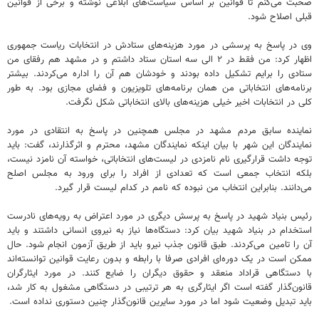
صحبت می‌کنم تا قوانین بر اساس سیاست‌های ابلاغی نوشته و برخی از قوانین
قبلی اصلاح شود.
وی در پاسخ به پرسشی در مورد هزینه‌های ستادش در انتخابات ریاست جمهوری
اظهار کرد: من فقط در ۲ الی سه استان ستاد داشتم و در مشهد هم رفقای من
ستادی را برایم تشکیل داده بودند و خودشان هم آن را اداره می‌کردند. بیشتر
برنامه‌های انتخاباتی من همان برنامه‌های تلویزیون و فضای مجازی بود. به طور
کلی در انتخابات اخیر خیلی هزینه‌های بالای انتخاباتی شکل نگرفت.
نماینده سابق مردم مشهد در مجلس همچنین در پاسخ به انتقادی در مورد
نمایندگان این شهر با بیان اینکه نمایندگان مشهد، محترم و اثرگذارند، گفت: باید
توجه داشت قرارگیری نام نامزدی در لیست‌های انتخاباتی، خواسته آن نامزد نیست،
بلکه انتخاب جمعی است که تعدادی از افراد را برای ورود به مجلس اصلح
می‌دانند. بنابراین انتخاب من نبوده که نامم در کدام لیست قرار گیرد.
رئیس بنیاد شهید در پاسخ به پرسش دیگری در مورد اعتراض به رویه‌های نادرست
استخدام در بنیاد شهید بیان کرد: دستگاه‌ها نیاز به نیروی انسانی داشتند و باید
آن را تامین می‌کردند. طبق قانون جذب نیرو باید از طریق آزمون انجام شود. حال
ممکن است در یک دوره‌ای افرادی صرفا با رابطه و بدون رعایت قوانین توانسته‌اند
با دستگاهی قراداد منعقد و حقوق دیگران را ضایع کنند. در مورد ایثارگران
قانون‌گذار گفته است اگر ایثارگری به هر ترتیبی در دستگاهی مشغول به کار شد،
باید تبدیل وضعیت شود اما در مورد سایرین قانون‌گذار چنین دستوری نداده است.