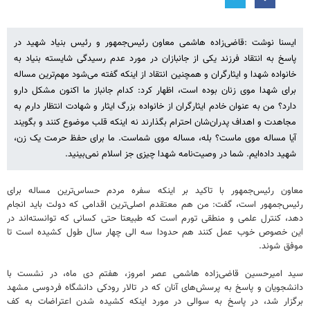
ایسنا نوشت :قاضی‌زاده هاشمی معاون رئیس‌جمهور و رئیس بنیاد شهید در
پاسخ به انتقاد فرزند یکی از جانبازان در مورد عدم رسیدگی شایسته بنیاد به
خانواده شهدا و ایثارگران و همچنین انتقاد از اینکه گفته می‌شود مهم‌ترین مساله
برای شهدا موی زنان بوده است، اظهار کرد: کدام جانباز ما اکنون مشکل دارو
دارد؟ من به عنوان خادم ایثارگران از خانواده بزرگ ایثار و شهادت انتظار دارم به
مجاهدت و اهداف پدران‌شان احترام بگذارند نه اینکه قلب موضوع کنند و بگویند
آیا مساله موی ماست؟ بله، مساله موی شماست. ما برای حفظ حرمت یک زن،
شهید داده‌ایم. شما در وصیت‌نامه شهدا چیزی جز اسلام نمی‌بینید.
معاون رئیس‌جمهور با تاکید بر اینکه سفره مردم حساس‌ترین مساله برای
رئیس‌جمهور است، گفت: من هم معتقدم اصلی‌ترین اقدامی که دولت باید انجام
دهد، کنترل علمی و منطقی تورم است که طبیعتا حتی کسانی که توانسته‌اند در
این خصوص خوب عمل کنند هم حدودا سه الی چهار سال طول کشیده است تا
موفق شوند.
سید امیرحسین قاضی‌زاده هاشمی عصر امروز، هفتم دی‌ ماه، در نشست با
دانشجویان و پاسخ به پرسش‌های آنان که در تالار رودکی دانشگاه فردوسی مشهد
برگزار شد، در پاسخ به سوالی در مورد اینکه کشیده شدن اعتراضات به کف