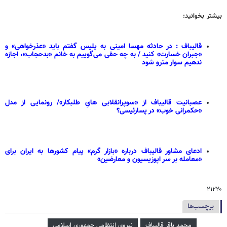
بیشتر بخوانید:
قالیباف : در حادثه مهسا امینی به پلیس گفتم باید «عذرخواهی» و
«جبران خسارت» کنید / به چه حقی می‌گوییم به خانم «بدحجاب»، اجازه
ندهیم سوار مترو شود
عصبانیت قالیباف از «سوپرانقلابی هایِ طلبکار»/ رونمایی از مدل
«حکمرانی خوب» در پسارئیسی؟
ادعای مشاور قالیباف درباره «بازار گرم» پیام کشورها به ایران برای
«معامله بر سر اپوزیسیون و معارضین»
۲۱۲۲۰
برچسب‌ها
محمد باقر قالیباف
نیروی انتظامی جمهوری اسلامی