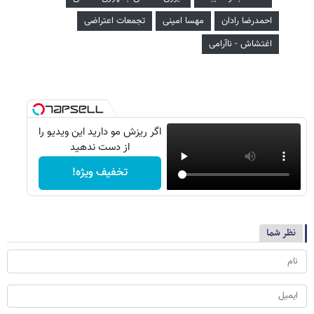
احمدرضا رادان
مهسا امینی
تجمعات اعتراضی
اغتشاش - ناآرامی
اگر ریزش مو دارید این ویدیو را
از دست ندهید
تخفیف ویژه!
نظر شما