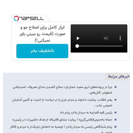
ابزار کامل برای اصلاح مو و
صورت (قیمت رو ببینی باور
نمیکنی!)
باتخفیف بخر
خبرهای مرتبط
چرا در پرونده‌های ترور سعید حجاریان، سلاح کشیدن مداح معروف، اسیدپاشی
اصفهان، قتل‌های…
رهبر انقلاب: رضایت خداوند و مردم عزیز را در حراست از امنیت و تأمین آسایش
عمومی جلب…
رئیس قوه قضاییه به سردار رادان پیام داد
حمله به«سوپرانقلابی‌گری» / روایت مشاور قالیباف از هدف «تغییرات در پلیس»
پیام شبانگاهی رئیسی به سردار رادان / توصیه به «تعامل نزدیک‌تر با مردم و افکار
عمومی»