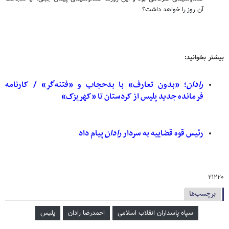
آن روز را خواهد داشت؟
بیشتر بخوانید:
رادان
؛ «بدون تعارف» با بدحجاب و «فتنه‌گر» / کارنامه
فرمانده جدید پلیس از کردستان تا «کهریزک»
رئیس قوه قضاییه به سردار
رادان
پیام داد
۲۱۲۲۰
برچسب‌ها
سپاه پاسداران انقلاب اسلامی
احمدرضا رادان
پلیس