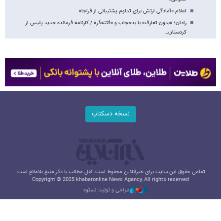
اعلام «آمادگی ارتش برای تداوم پشتیبانی از فراجا»
رادان؛ «بدون تعارف» با بدحجاب و «فتنه‌گر» / کارنامه فرمانده جدید پلیس از
کردستان…
نسخه دسکتاپ
تمامی حقوق این سایت برای خبرآنلاین محفوظ است. نقل مطالب با ذکر منبع بلامانع است.
Copyright © 2025 khabaronline News Agancy, All rights reserved
طراحی و تولید: نستوه