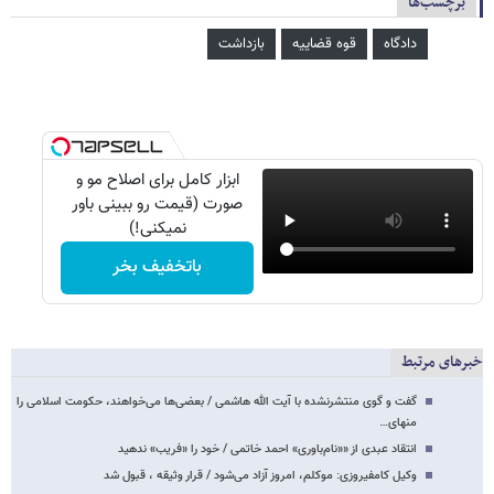
برچسب‌ها
دادگاه
قوه قضاییه
بازداشت
ابزار کامل برای اصلاح مو و
صورت (قیمت رو ببینی باور
نمیکنی!)
باتخفیف بخر
خبرهای مرتبط
گفت و گوی منتشرنشده با آیت الله هاشمی / بعضی‌ها می‌خواهند، حکومت اسلامی را
منهای…
انتقاد عبدی از ««نام‌باوری» احمد خاتمی / خود را «فریب» ندهید
وکیل کامفیروزی: موکلم، امروز آزاد می‌شود / قرار وثیقه ، قبول شد