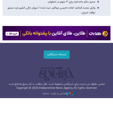
صدور حکم «اعدام» برای ۳ متهم در اصفهان
وکیل محمد قبادلو: اعاده دادرسی موکلم، ثبت شده / دیوان عالی کشور باید دستور
توقف اجرای…
نسخه دسکتاپ
تمامی حقوق این سایت برای خبرآنلاین محفوظ است. نقل مطالب با ذکر منبع بلامانع است.
Copyright © 2025 khabaronline News Agancy, All rights reserved
طراحی و تولید: نستوه