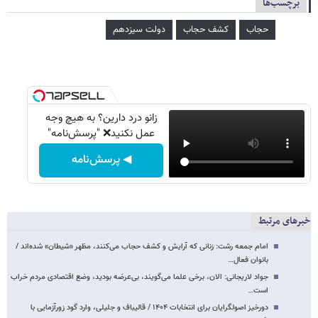
برچسب‌ها
حجاب
کشف حجاب
دولت سیزدهم
زانو درد دارین؟ به هیچ وجه
عمل نکنید❌ "پرسش‌نامه"
◀ پرسش‌نامه
خبرهای مرتبط
امام جمعه رشت: زنانی که آرایش و کشف حجاب می‌کنند، مظهر «شیطان» شده‌اند /
بانوان فعال…
جواد لاریجانی: الان، برخی علما می‌گویند، بی‌عرضه بودید، وضع اقتصادی مردم خراب
است…
دورخیز اصولگرایان برای انتخابات ۱۴۰۴ / قالیباف و جلیلی، وارد گود زورآزمایی با