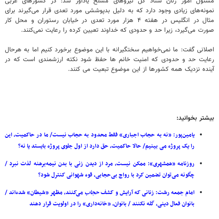
مسئول امور زنان ستاد کل نیروهای مسلح یادآور شد: در کشورهای غربی
نمونه‌های زیادی وجود دارد که به دلیل بدپوششی مورد تعدی قرار می‌گیرند برای
مثال در انگلیس در هفته ۴ هزار مورد تعدی در خیابان رستوران و محل کار
صورت می‌گیرد، زیرا حد و حدودی که خداوند تعیین کرده را رعایت نمی‌کنند.
اصلانی گفت: ما نمی‌خواهیم سختگیرانه با این موضوع برخورد کنیم اما به هرحال
رعایت حد و حدودی که امنیت خانم ها حفظ شود نکته ارزشمندی است که در
آینده نزدیک همه کشورها از این موضوع تبعیت می کنند.
بیشتر بخوانید:
یامین‌پور: «نه به حجاب اجباری» فقط محدود به حجاب نیست/ ما در حاکمیت، این
را یک پروژه می بینیم/ حالا حاکمیت، حق دارد از اول جلوی پروژه بایستد یا نه؟
روزنامه «همشهری»: ممکن نیست، مرد از دیدن زنی با بدن نیمه‌برهنه لذت نبرد /
چگونه می‌توان تضمین کرد با رواج بی‌حجابی، قوه شهوانی کنترل شود؟
امام جمعه رشت: زنانی که آرایش و کشف
حجاب
می‌کنند، مظهر «شیطان» شده‌اند /
بانوان فعال دینی، گله نکنند / بانوان، «خانه‌داری» را در اولویت قرار دهند