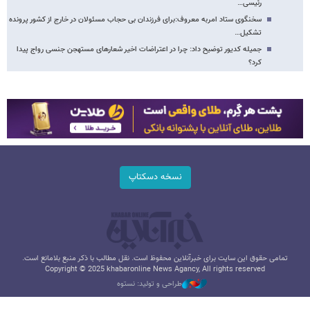
رئیسی…
سخنگوی ستاد امربه معروف:برای فرزندان بی حجاب مسئولان در خارج از کشور پرونده
تشکیل…
جمیله کدیور توضیح داد: چرا در اعتراضات اخیر شعارهای مستهجن جنسی رواج پیدا
کرد؟
نسخه دسکتاپ
تمامی حقوق این سایت برای خبرآنلاین محفوظ است. نقل مطالب با ذکر منبع بلامانع است.
Copyright © 2025 khabaronline News Agancy, All rights reserved
طراحی و تولید: نستوه