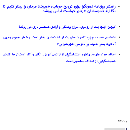
راهکار روزنامه اصولگرا برای ترویج حجاب/ «غیرت» مردان را بیدار کنیم تا
نگذارند ناموسشان هرطور خواست لباس بپوشد
کیهان: اینها بعد از روسری، سراغ برهنگی و آزادی همجنس‌بازی می روند!
ادعاهای عجیب چهره تندرو: ساپورت از لخت‌شدن بدتر است / شعار «مرد، میهن،
آبادی» یعنی «مرد، بی‌ناموسی، شهوت‌رانی»
استاد حوزه علمیه: منظور اغتشاشگران از آزادی، آغوش رایگان و آزاد است / جا افتادن
همجنسگرایی از اهداف معاندین است
۲۱۲۲۰