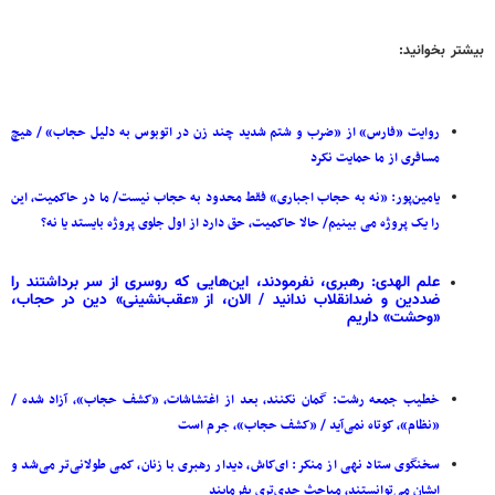
بیشتر بخوانید:
روایت «فارس» از «ضرب و شتم شدید چند زن در اتوبوس به دلیل حجاب» / هیچ
مسافری از ما حمایت نکرد
یامین‌پور: «نه به حجاب اجباری» فقط محدود به حجاب نیست/ ما در حاکمیت، این
را یک پروژه می بینیم/ حالا حاکمیت، حق دارد از اول جلوی پروژه بایستد یا نه؟
علم الهدی: رهبری، نفرمودند، این‌هایی که روسری از سر برداشتند را
ضددین و ضدانقلاب ندانید / الان، از «عقب‌نشینی» دین در حجاب،
«وحشت» داریم
خطیب جمعه رشت: گمان نکنند، بعد از اغتشاشات، «کشف حجاب»، آزاد شده /
«نظام»، کوتاه نمی‌آید / «کشف حجاب»، جرم است
سخنگوی ستاد نهی از منکر: ای‌کاش، دیدار رهبری با زنان، کمی طولانی‌تر می‌شد و
ایشان می‌توانستند، مباحث جدی‌تری بفرمایند