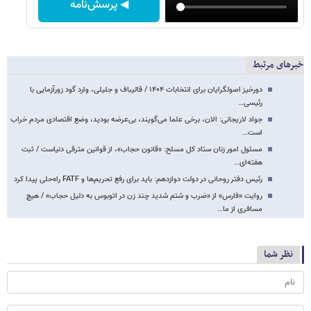
◀ پرسش‌نامه
خبرهای مرتبط
دورخیز اصولگرایان برای انتخابات ۱۴۰۴ / قالیباف و جلیلی، وارد گود زورآزمایی با
رئیسی…
جواد لاریجانی: الان، برخی علما می‌گویند، بی‌عرضه بودید، وضع اقتصادی مردم خراب
است…
مسئول امور زنان ستاد کل مسلح: «قانون حجاب»، از قوانین مترقی دنیاست / ثبت
هفته‌ای…
رئیس دفتر روحانی در دولت دوازدهم: باید برای رفع تحریم‌ها و FATF راه‌حلی پیدا کرد
روایت «فارس» از «ضرب و شتم شدید چند زن در اتوبوس به دلیل حجاب» / هیچ
مسافری از ما…
نظر شما