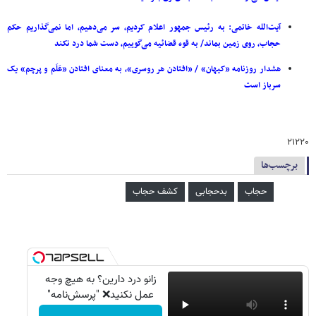
آیت‌الله خاتمی: به رئیس جمهور اعلام کردیم، سر می‌دهیم، اما نمی‌گذاریم حکم
حجاب، روی زمین بماند/ به قوه قضائیه می‌گوییم، دست شما درد نکند
هشدار روزنامه «کیهان» / «افتادن هر روسری»، به معنای افتادن «عَلَم و پرچم» یک
سرباز است
۲۱۲۲۰
برچسب‌ها
حجاب
بدحجابی
کشف حجاب
زانو درد دارین؟ به هیچ وجه
عمل نکنید❌ "پرسش‌نامه"