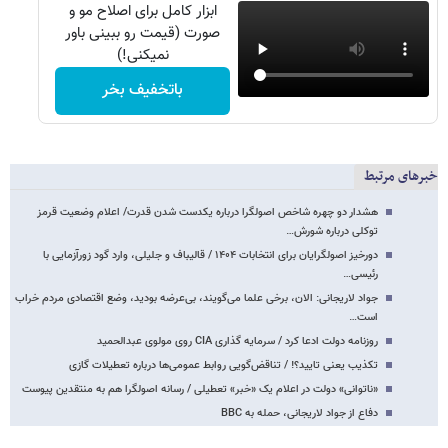
ابزار کامل برای اصلاح مو و
صورت (قیمت رو ببینی باور
نمیکنی!)
باتخفیف بخر
خبرهای مرتبط
هشدار دو چهره شاخص اصولگرا درباره یکدست شدن قدرت/ اعلام وضعیت قرمز
توکلی درباره شورش…
دورخیز اصولگرایان برای انتخابات ۱۴۰۴ / قالیباف و جلیلی، وارد گود زورآزمایی با
رئیسی…
جواد لاریجانی: الان، برخی علما می‌گویند، بی‌عرضه بودید، وضع اقتصادی مردم خراب
است…
روزنامه دولت ادعا کرد / سرمایه گذاری CIA روی مولوی عبدالحمید
تکذیب یعنی تایید؟! / تناقض‌گویی روابط عمومی‌ها درباره تعطیلات گازی
«ناتوانی» دولت در اعلام یک «خبر» تعطیلی / رسانه اصولگرا هم به منتقدین پیوست
دفاع از جواد لاریجانی، حمله به BBC