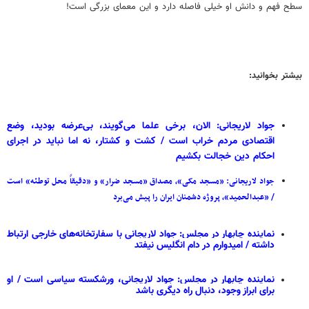
سطح فهم و دانش او خیلی فاصله دارد و این معمای بزرگی است!
بیشتر بخوانید:
جواد لاریجانی: الان، برخی علما می‌گویند، بی‌عرضه بودید، وضع
اقتصادی مردم خراب است / کشت و کشتار، نه اما نباید در اجرای
احکام دین خجالت بکشیم
جواد لاریجانی: «مسجد مکی»، مصداق «مسجد ضرار» و «دقیقاً محل توطئه» است
/ «عبدالحمید»، پروژه دشمنان ایران را پیش می‌برد
نماینده چابهار در مجلس: جواد لاریجانی با سفارتخانه‌های خارجی ارتباط
داشته / امیدوارم در دام انگلیس نیفتد
نماینده چابهار در مجلس: جواد لاریجانی، ورشکسته سیاسی است / او
برای ابراز وجود، دنبال راه دیگری باشد