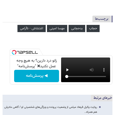
برچسب‌ها
حجاب
بدحجابی
مهسا امینی
اغتشاش - ناآرامی
زانو درد دارین؟ به هیچ وجه
عمل نکنید❌ "پرسش‌نامه"
◀ پرسش‌نامه
خبرهای مرتبط
روایت وکیل فرهاد میثمی از وضعیت پرونده و ویژگی‌های شخصیتی او / گاهی مادرش
هم همراه…