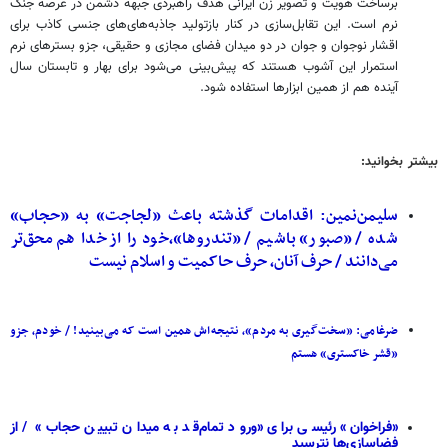
برساخت هویت و تصویر زن ایرانی هدف راهبردی جبهه دشمن در عرصه جنگ
نرم است. این تقابل‌سازی در کنار بازتولید جاذبه‌های‌های جنسی کاذب برای
اقشار نوجوان و جوان در دو میدان فضای مجازی و حقیقی، جزو بسترهای نرم
استمرار این آشوب هستند که پیش‌بینی می‌شود برای بهار و تابستان سال
آینده هم از همین ابزارها استفاده شود.
بیشتر بخوانید:
سلیمن‌نمین: اقدامات گذشته باعث «لجاجت» به «حجاب»
شده / «صبور» باشیم / «تندروها»،خود را از خدا هم محق‌تر
می‌دانند / حرف آنان، حرف حاکمیت و اسلام نیست
ضرغامی: «سخت‌گیری به مردم»، نتیجه‌اش همین است که می‌بینید! / خودم، جزو
«قشر خاکستری» هستم
«فراخوان» رئیسی برای «ورود تمام‌قد به میدان تبیین حجاب» / از
فضاسازی‌ها نترسید