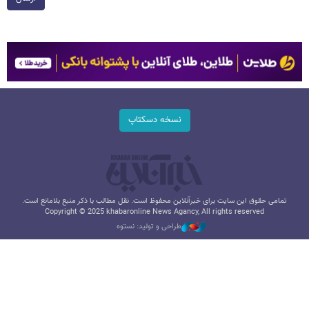
نسخه دسکتاپ
تمامی حقوق این سایت برای خبرآنلاین محفوظ است. نقل مطالب با ذکر منبع بلامانع است.
Copyright © 2025 khabaronline News Agancy, All rights reserved
طراحی و تولید: نستوه