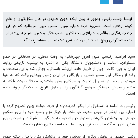
ایسنا نوشت:رئیس جمهور با بیان اینکه جهان جدیدی در حال شکل‌گیری و نظم
کهنه رفتنی است، تصریح کرد: دنیای نوین، نظمی نوین می‌طلبد که در آن
چندجانبه‌گرایی واقعی، هم‌افزایی حداکثری، همبستگی و دوری هر چه بیشتر از
یک جانبه‌گرایی رواج یابد تا در نهایت نظمی عادلانه و منصفانه پدید آید.
سید ابراهیم رئیسی صبح امروز چهارشنبه به وقت محلی، در سخنانی در جمع
مسئولان، اساتید و دانشجویان دانشگاه پکن، با اشاره به پیشینه تاریخی روابط
ایران و چین گفت: چین از طریق جاده ابریشم باستانی، جهانی شد و این سعادت و
رفاه از رهگذر این مسیر تجاری و بازرگانی در ایران زمین پایداری یافت که نه تنها
مهمترین مسیر در تسهیل تجارت و همکاری میان ملت‌های مختلف بوده، بلکه به
مثابه ریسمانی فرهنگی جوامع گوناگون را در طول تاریخ به یکدیگر پیوند داده
است.
رئیسی در ادامه با استقبال از ابتکار کمربند-راه از طرف دولت چین تصریح کرد: با
احیای این ابتکار در جهان جدید، دو ملت بار دیگر عزم راسخ خود را برای تحکیم
دوستی و برداشتن گام‌های استوار در راه توسعه همگون و شراکت راهبردی برای
شکل دادن به آینده امیدبخش برای سعادت جامعه بشری نشان داده‌اند.
رئیس جمهور در بخش دیگری از سخنان خود در دانشگاه پکن با بیان اینکه جهان