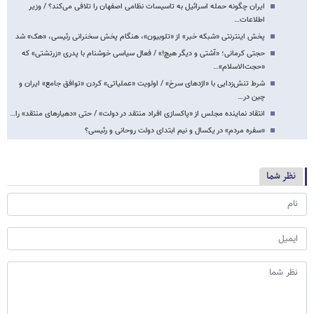
ایران چگونه حمله اسرائیل به تاسیسات نظامی اصفهان را تلافی می‌کند؟ / وزیر
اطلاعات…
پخش اینترنتی «شبکه خبر» از «تلوبیون»، هنگام پخش سخنرانی رئیسی، «هک» شد
حجتی کرمانی؛ «آشتی و دیگر هیچ!» / فعال سیاسی خوشنام با پدری «زرتشتی» که
«حجت‌الاسلام»…
شرط تنش‌زدایی با «اژدهای سرخ» / اولویت «عملیاتی» کردن «توافق جامع» ایران و
چین در…
انتقاد نماینده مجلس از «پاکسازی افراد منتقد در دولت» / حتی «دهیارهای منتقد» را…
«سفره مردم» در یکسال و نیم ابتدای دولت روحانی و رئیسی؟
نظر شما