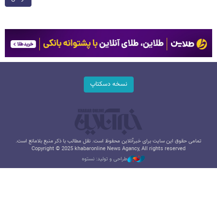
نسخه دسکتاپ
تمامی حقوق این سایت برای خبرآنلاین محفوظ است. نقل مطالب با ذکر منبع بلامانع است.
Copyright © 2025 khabaronline News Agancy, All rights reserved
طراحی و تولید: نستوه