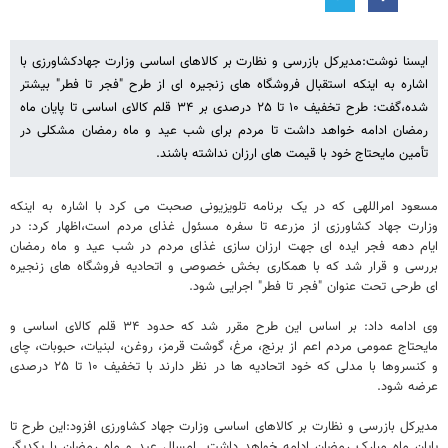
ایسنا نوشت:مدیرکل بازرسی و نظارت بر کالاهای اساسی وزارت جهادکشاورزی با
اشاره به اینکه استقبال فروشگاه های زنجیره ای از طرح "فجر تا فطر" بیشتر
شده،گفت: طرح تخفیف ۱۰ تا ۲۵ درصدی بر ۳۴ قلم کالای اساسی تا پایان ماه
رمضان ادامه خواهد داشت تا مردم برای شب عید و ماه رمضان مشکلی در
تأمین مایحتاج خود با قیمت های ارزان نداشته باشند.
مسعود امراللهی که در یک برنامه تلویزیونی صحبت می کرد با اشاره به اینکه
وزارت جهاد کشاورزی از مزرعه تا سفره مسئول غذای مردم است،اظهار کرد: در
ایام دهه فجر ایده ای جهت ارزان سازی غذای مردم در شب عید و ماه رمضان
بررسی و قرار شد که با همکاری بخش خصوصی و اتحادیه‌ فروشگاه های زنجیره
ای طرحی تحت عنوان "فجر تا فطر" اجرایی شود.
وی ادامه داد: بر اساس این طرح مقرر شد که حدود ۳۴ قلم کالای اساسی و
مایحتاج عمومی مردم اعم از برنج، مرغ، گوشت قرمز، روغن، لبنیات، حبوبات، چای
و کنسروها با مدلی که خود اتحادیه ها در نظر دارند با تخفیف ۱۰ تا ۲۵ درصدی
عرضه شود.
مدیرکل بازرسی و نظارت بر کالاهای اساسی وزارت جهاد کشاورزی افزود:این طرح تا
پایان ماه مبارک رمضان ادامه خواهد داشت. امسال عید و ماه رمضان با یکدیگر