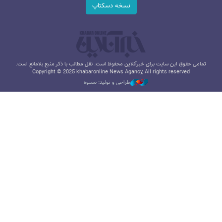
نسخه دسکتاپ
تمامی حقوق این سایت برای خبرآنلاین محفوظ است. نقل مطالب با ذکر منبع بلامانع است.
Copyright © 2025 khabaronline News Agancy, All rights reserved
طراحی و تولید: نستوه