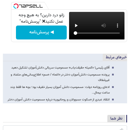
زانو درد دارین؟ به هیچ وجه
عمل نکنید❌ "پرسش‌نامه"
◀ پرسش‌نامه
خبرهای مرتبط
آقای رئیسی! «کمیته حقیقت‌یاب» مسمومیت سریالی دانش‌آموزان تشکیل دهید
پرونده مسمومیت دانش‌آموزان دختر در «اغما» / «سم» اطلاع‌رسانی‌های متضاد و
غیرشفاف
ادعای روزنامه دولت: مسمومیت دانش آموزان بسیار خفیف بود؛ بچه ها فقط چند
ساعت بیحال…
انتقاد عبدی از «سکوت مسوولان و روحانیون» درباره مسمومیت دانش آموزان دختر
نظر شما