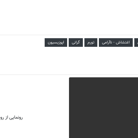
اغتشاش - ناآرامی
تورم
گرانی
اپوزیسیون
رونمایی از روش 