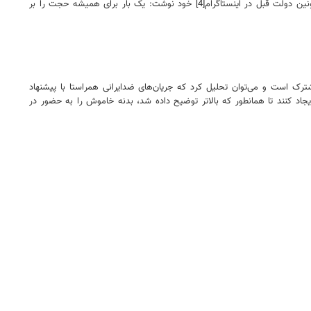
استفاده از عناوینی همچون «ورود بوکوحرام و داعش» از جمله اقدامات اخیر این جریان سیاسی بوده است. در راستای القای همین مفهوم، معصومه ابتکار، از معاونین دولت قبل در اینستاگرام[4] خود نوشت: یک بار برای همیشه حجت را بر
ترک است و می‌توان تحلیل کرد که جریان‌های ضدایرانی همراستا با پیشنهاد
جاد کنند تا همانطور که بالاتر توضیح داده شد، بدنه خاموش را به حضور در