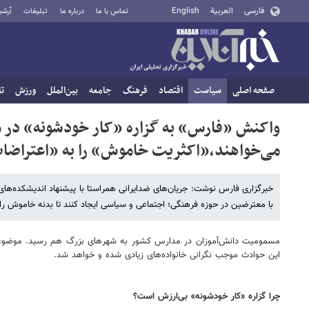
فارسی
العربية
English
تماس با ما
درباره ما
تبلیغات
آرشی
صفحه اصلی
سیاست
اقتصاد
فرهنگ
جامعه
بین‌الملل
ورزش
تا
واکنش «فارس» به گزاره «کار خودشونه» در م
می‌خواهند،«اکثریت خاموش» را به «اعتراضات
خبرگزاری فارس نوشت: جریان‌های ضدایرانی همراستا با پیشنهاد اندیشکده‌های 
با معترضین در حوزه فرهنگی؛ اجتماعی و سیاسی ایجاد کنند تا بدنه خاموش را 
مسمومیت‌ دانش‌آموزان در مدارس کشور به شهرهای بزرگ هم رسید. موضوعی که
این حوادث موجب نگرانی خانواده‌های زیادی شده و خواهد شد.
چرا گزاره «کار خودشونه» بی‌ارزش است؟