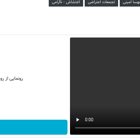
هسا امینی
تجمعات اعتراضی
اغتشاش - ناآرامی
رونمایی از روش 