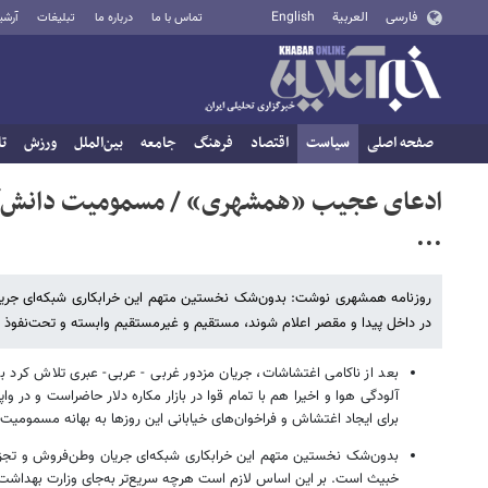
فارسی
العربية
English
تماس با ما
درباره ما
تبلیغات
آرشی
صفحه اصلی
سیاست
اقتصاد
فرهنگ
جامعه
بین‌الملل
ورزش
تا
ادعای عجیب «همشهری» / مسمومیت دانش‌آموز
...
روزنامه همشهری نوشت: بدون‌شک نخستین متهم این خرابکاری شبکه‌ای جریا
در داخل پیدا و مقصر اعلام شوند، مستقیم و غیرمستقیم وابسته و تحت‌نفوذ
بعد از ناکامی اغتشاشات، جریان مزدور غربی - عربی- عبری تلاش کرد ب
آلودگی هوا و اخیرا هم با تمام قوا در بازار مکاره دلار حاضراست و در وا
برای ایجاد اغتشاش و فراخوان‌های خیابانی این روزها به بهانه مسمومیت
بدون‌شک نخستین متهم این خرابکاری شبکه‌ای جریان وطن‌فروش و تجزیه
خبیث است. بر این اساس لازم است هرچه سریع‌تر به‌جای وزارت بهداشت،