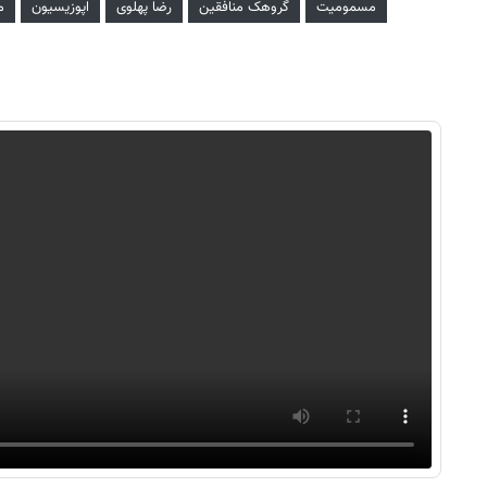
مسمومیت
گروهک منافقین
رضا پهلوی
اپوزیسیون
م