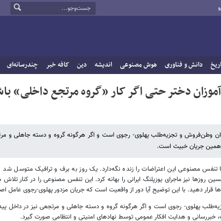
و
ریخ
دانش و فناوری
هوش مصنوعی
اندیشه
دین
کافه خبر
چندرسانه‌ای
ان دختر حتی اگر کار «گروه مرتجع داخلی» با
ن وطن‌فروش و تجزیه‌طلب پهلوی- رجوی است و اگر هرگونه گروه و دسته جاهلی و مرت
 همین جریان خبیث است.
ا تنفس مصنوعی این اعتراضات را زنده نگه‌دارد. یک روز به برف و ترافیک متوسل شد و
پسین روزها نیز ماجرای یوزپلنگ ایرانی را بهانه کرد. این تنفس مصنوعی را در کنار تلاش ه
‌ها قرار دهید. با این توضیح آیا دور از واقعیت است که جریان مزدور پهلوی-رجوی عامل 
‌طلب پهلوی- رجوی است و اگر هرگونه گروه و دسته جاهلی و مرتجعی نیز در داخل پید
 خبررسانی و هدایت افکار عمومی توسط نهادهای امنیتی و انتظامی صورت گیرد.