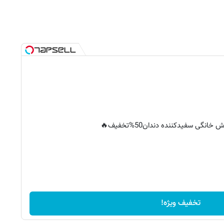
خانگی سفیدکننده دندان50%تخفیف🔥
تخفیف ویژه!