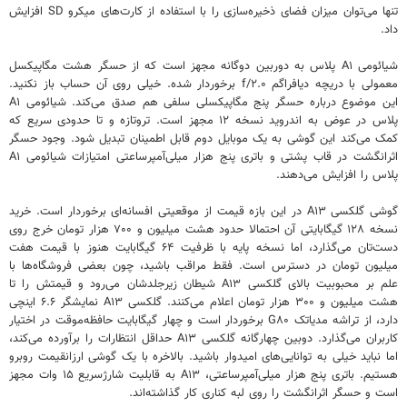
تنها می‌توان میزان فضای ذخیره‌سازی را با استفاده از کارت‌های میکرو SD افزایش
داد.
شیائومی A۱ پلاس به دوربین دوگانه مجهز است که از حسگر هشت مگاپیکسل
معمولی با دریچه دیافراگم f/۲.۰ برخوردار شده. خیلی روی آن حساب باز نکنید.
این موضوع درباره حسگر پنج مگاپیکسلی سلفی هم صدق می‌کند. شیائومی A۱
پلاس در عوض به اندروید نسخه ۱۲ مجهز است. تروتازه و تا حدودی سریع که
کمک می‌کند این گوشی به یک موبایل دوم قابل اطمینان تبدیل شود. وجود حسگر
اثرانگشت در قاب پشتی و باتری پنج هزار میلی‌آمپرساعتی امتیازات شیائومی A۱
پلاس را افزایش می‌دهند.
گوشی گلکسی A۱۳ در این بازه قیمت از موقعیتی افسانه‌ای برخوردار است. خرید
نسخه ۱۲۸ گیگابایتی آن احتمالا حدود هشت میلیون و ۷۰۰ هزار تومان خرج روی
دست‌تان می‌گذارد، اما نسخه پایه با ظرفیت ۶۴ گیگابایت هنوز با قیمت هفت
میلیون تومان در دسترس است. فقط مراقب باشید، چون بعضی فروشگاه‌ها با
علم بر محبوبیت بالای گلکسی A۱۳ شیطان زیرجلدشان می‌رود و قیمتش را تا
هشت میلیون و ۳۰۰ هزار تومان اعلام می‌کنند. گلکسی A۱۳ نمایشگر ۶.۶ اینچی
دارد، از تراشه مدیاتک G۸۰ برخوردار است و چهار گیگابایت حافظه‌موقت در اختیار
کاربران می‌گذارد. دوبین چهارگانه گلکسی A۱۳ حداقل انتظارات را برآورده می‌کند،
اما نباید خیلی به توانایی‌های امیدوار باشید. بالاخره با یک گوشی ارزانقیمت روبرو
هستیم. باتری پنج هزار میلی‌آمپرساعتی، A۱۳ به قابلیت شارژسریع ۱۵ وات مجهز
است و حسگر اثرانگشت را روی لبه کناری کار گذاشته‌اند.