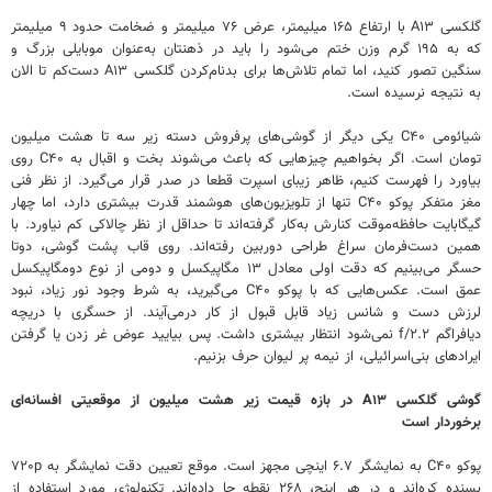
گلکسی A۱۳ با ارتفاع ۱۶۵ میلیمتر، عرض ۷۶ میلیمتر و ضخامت حدود ۹ میلیمتر
که به ۱۹۵ گرم وزن ختم می‌شود را باید در ذهنتان به‌عنوان موبایلی بزرگ و
سنگین تصور کنید، اما تمام تلاش‌ها برای بدنام‌کردن گلکسی A۱۳ دست‌کم تا الان
به نتیجه نرسیده است.
شیائومی C۴۰ یکی دیگر از گوشی‌های پرفروش دسته زیر سه تا هشت میلیون
تومان است. اگر بخواهیم چیزهایی که باعث می‌شوند بخت و اقبال به C۴۰ روی
بیاورد را فهرست کنیم، ظاهر زیبای اسپرت قطعا در صدر قرار می‌گیرد. از نظر فنی
مغز متفکر پوکو C۴۰ تنها از تلویزیون‌های هوشمند قدرت بیشتری دارد، اما چهار
گیگابایت حافظه‌موقت کنارش به‌کار گرفته‌اند تا حداقل از نظر چالاکی کم نیاورد. با
همین دست‌فرمان سراغ طراحی دوربین رفته‌اند. روی قاب پشت گوشی، دوتا
حسگر می‌بینیم که دقت اولی معادل ۱۳ مگاپیکسل و دومی از نوع دومگاپیکسل
عمق است. عکس‌هایی که با پوکو C۴۰ می‌گیرید، به شرط وجود نور زیاد، نبود
لرزش دست و شانس زیاد قابل قبول از کار درمی‌آیند. از حسگری با دریچه‌
دیافراگم f/۲.۲ نمی‌شود انتظار بیشتری داشت. پس بیایید عوض غر زدن یا گرفتن
ایرادهای بنی‌اسرائیلی، از نیمه پر لیوان حرف بزنیم.
گوشی گلکسی A۱۳ در بازه قیمت زیر هشت میلیون از موقعیتی افسانه‌ای
برخوردار است
پوکو C۴۰ به نمایشگر ۶.۷ اینچی مجهز است. موقع تعیین دقت نمایشگر به ۷۲۰p
بسنده کره‌اند و در هر اینچ، ۲۶۸ نقطه جا داده‌اند. تکنولوژی مورد استفاده از