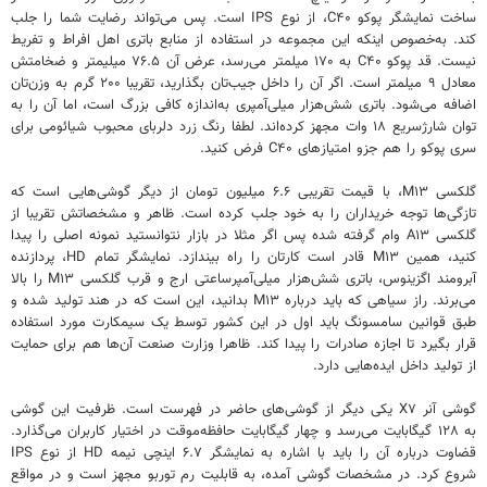
ساخت نمایشگر پوکو C۴۰، از نوع IPS است. پس می‌تواند رضایت شما را جلب
کند. به‌خصوص اینکه این مجموعه در استفاده از منابع باتری اهل افراط و تفریط
نیست. قد پوکو C۴۰ به ۱۷۰ میلمتر می‌رسد، عرض آن ۷۶.۵ میلیمتر و ضخامتش
معادل ۹ میلمتر است. اگر آن را داخل جیب‌تان بگذارید، تقریبا ۲۰۰ گرم به وزن‌تان
اضافه می‌شود. باتری شش‌هزار میلی‌آمپری به‌اندازه کافی بزرگ است، اما آن را به
توان شارژسریع ۱۸ وات مجهز کرده‌اند. لطفا رنگ زرد دلربای محبوب شیائومی برای
سری پوکو را هم جزو امتیازهای C۴۰ فرض کنید.
گلکسی M۱۳، با قیمت تقریبی ۶.۶ میلیون تومان از دیگر گوشی‌هایی است که
تازگی‌ها توجه خریداران را به خود جلب کرده است. ظاهر و مشخصاتش تقریبا از
گلکسی A۱۳ وام گرفته شده پس اگر مثلا در بازار نتوانستید نمونه اصلی را پیدا
کنید، همین M۱۳ قادر است کارتان را راه بیندازد. نمایشگر تمام HD، پردازنده
آبرومند اگزینوس، باتری شش‌هزار میلی‌آمپرساعتی ارج و قرب گلکسی M۱۳ را بالا
می‌برند. راز سیاهی که باید درباره M۱۳ بدانید، این است که در هند تولید شده و
طبق قوانین سامسونگ باید اول در این کشور توسط یک سیمکارت مورد استفاده
قرار بگیرد تا اجازه صادرات را پیدا کند. ظاهرا وزارت صنعت آن‌ها هم برای حمایت
از تولید داخل ایده‌هایی دارد.
گوشی آنر X۷ یکی دیگر از گوشی‌های حاضر در فهرست است. ظرفیت این گوشی
به ۱۲۸ گیگابایت می‌رسد و چهار گیگابایت حافظه‌موقت در اختیار کاربران می‌گذارد.
قضاوت درباره آن را باید با اشاره به نمایشگر ۶.۷ اینچی نیمه HD از نوع IPS
شروع کرد. در مشخصات گوشی آمده، به قابلیت رم توربو مجهز است و در مواقع