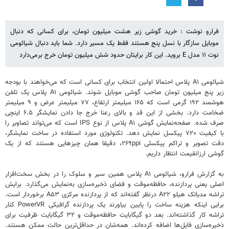
فرارو نوشت : خرید گوشی زیر هشت میلیون تومان، برای کسانی که دنبال
موبایل سازگار با نسل پنج هستند فقط یک مسیر دارد. شما باید دنبال شیائومی
نوت ۱۱ مدل E بروید. این کار برایتان حدود شش میلیون تومان خرج برمی‌دارد
شیائومی A۱ پلاس احتمالا اولین انتخاب برای کسانی است که می‌خواهند با بودجه
زیر پنج میلیون تومان صاحب گوشی موبایل شوند. شیائومی A۱ پلاس یک تلفن
هوشمند ۱۹۲ گرمی است که ۱۶۵ میلیمتر ارتفاع، ۷۷ میلیمتر عرض و ۹ میلیمتر
ضخامت دارد. بخشی از این قد و بالای رعنا خرج جا دادن نمایشگر ۶.۵ اینچی
صرف شده. صفحه‌نمایش گوشی A۱ پلاس از نوع IPS است که می‌تواند تصاویر را
با کیفیت ۷۲۰ پیکسل نمایش دهد. تکنولوژی مورد استفاده در ساخت نمایشگر،
دقت تصویر و تراکم پیکسلی ۲۶۹ppi، دقیقا همان چیزهایی هستند که از یک
گوشی ارزانقیمت انتظار داریم.
به گزارش فرارو، شیائومی A۱ پلاس همین سیر و سلوک را در بخش سخت‌افزار
اصلی یعنی پردازنده، حافظه‌موقت و فضای ذخیره‌سازی به‌نمایش می‌گذارد. برایش
تراشه مدیاتک هیلو A۲۲ درنظر گفته‌اند که از پردازنده مرکزی A۵۳ برخوردار است.
برایی اینکه هزینه ساخت را پایین بیاورند یک پردازنده گرافیکی PowerVR کنار
تراشه کار گذاشته‌اند. بعد دو گیگابایت حافظه‌موقت و ۳۲ گیگابایت ظرفیت برای
ذخیره‌سازی فایل‌ها اضافه کرده‌اند. همه‌شان در حداقل‌ترین حالت ممکن هستند.