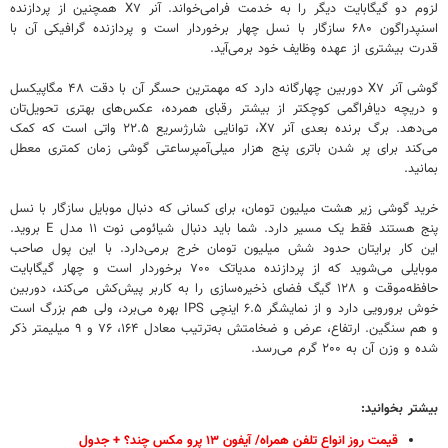
لزوم دو گیگابایت دیگر را به خدمت فرامی‌خواند. آنر X۷ همچنین از پردازنده
اسنپدراگون ۶۸۰ سازگار با نسل چهار برخوردار است و پردازنده گرافیکی آن با
قدرت بیشتری از عهده وظایف خود برمی‌آید.
گوشی آنر X۷ دوربین چهارگانه دارد که مهمترین حسگر آن با دقت ۴۸ مگاپیکسل
و دریچه دیافراگمی کوچکتر از بیشتر رقبای همرده، عکس‌های بهتری تحویل‌تان
می‌دهد. برگ برنده بعدی آنر X۷، توانایی شارژسریع ۲۲.۵ واتی است که کمک
می‌کند برای پر شدن باتری پنج هزار میلی‌آمپرساعتی گوشی زمان کمتری معطل
بمانید.
خرید گوشی زیر هشت میلیون تومان، برای کسانی که دنبال موبایل سازگار با نسل
پنج هستند فقط یک مسیر دارد. شما باید دنبال شیائومی نوت ۱۱ مدل E بروید.
این کار برایتان حدود شش میلیون تومان خرج برمی‌دارد. با این پول صاحب
موبایلی می‌شوید که از پردازنده مدیاتک ۷۰۰ برخوردار است و چهار گیگابایت
حافظه‌موقت و ۱۲۸ گیگ فضای ذخیره‌سازی را به کاربر پیش‌کش می‌کند، دوربین
خوش برورویی دارد و از نمایشگر ۶.۵ اینچی IPS بهره می‌برد، ولی هم بزرگ است
و هم سنگین. ارتفاع، عرض و ضخامتش به‌ترتیب معادل ۱۶۴، ۷۶ و ۹ میلیمتر ذکر
شده و وزن آن به ۲۰۰ گرم می‌رسد.
بیشتر بخوانید:
قیمت روز انواع تلفن همراه/ آیفون ۱۳ پرو مکس چند؟ + جدول