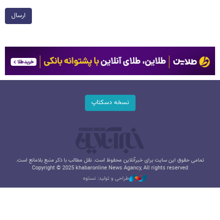
ارسال
نسخه دسکتاپ
تمامی حقوق این سایت برای خبرآنلاین محفوظ است. نقل مطالب با ذکر منبع بلامانع است.
Copyright © 2025 khabaronline News Agancy, All rights reserved
طراحی و تولید: نستوه