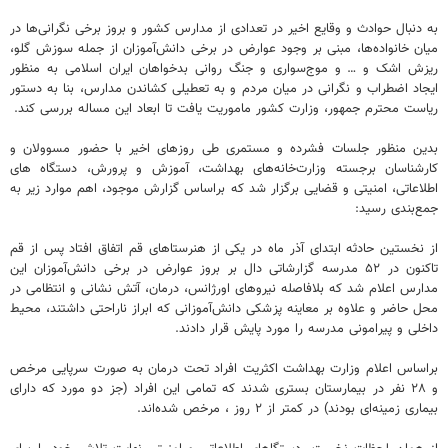
به دنبال حوادث و وقایع اخیر در تعدادی از مدارس کشور و بروز برخی نگرانی‌ها در
میان خانواده‌ها، مبنی بر وجود عوارض در برخی دانش‌آموزان از جمله سوزش گلو،
ریزش اشک و … و موج‌سواری و جنگ روانی بدخواهان ایران اسلامی به منظور
ایجاد اضطراب و نگرانی در میان مردم و به تعطیلی کشاندن مدارس، بنا به دستور
ریاست محترم جمهور، وزارت کشور ماموریت یافت تا ابعاد این مساله بررسی کند.
بدین منظور جلسات فشرده و مستمری طی روزهای اخیر با حضور مسوولان و
کارشناسان برجسته وزارت‌خانه‌های بهداشت، آموزش و پرورش، دستگاه های
اطلاعاتی، امنیتی و قضایی برگزار شد که براساس گزارش موجود، اهم موارد زیر به
جمع‌بندی رسید:
از نخستین حادثه ابتدای آذر ماه در یکی از هنرستاهای قم اتفاق افتاد پس از قم
تاکنون در ۵۲ مدرسه گزارشاتی دال بر بروز عوارض در برخی دانش‌آموزان این
مدارس اعلام شد که بلافاصله نیروهای اورژانس، درمان، آتش نشانی و انتظامی در
محل حاضر و علاوه بر معاینه پزشکی دانش‌آموزانی که ابراز ناراحتی داشتند، محیط
داخلی و پیرامونی مدرسه را مورد پایش قرار دادند.
براساس اعلام وزارت بهداشت اکثریت افراد تحت درمان به صورت سرپایی مرخص
و ۲۸ نفر در بیمارستان بستری شدند که تمامی این افراد (جز دو مورد که دارای
بیماری زمینه‌ای بودند) در کمتر از ۲ روز ، مرخص شده‌اند.