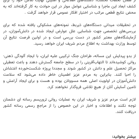
از همان لحظات نخست، دستگاهای اطلاعاتی و امنیتی نهایت تلاش خود را برای
کشف ابعاد این ماجرا و شناسایی عوامل موثر در این حوادث به کار گرفته‌اند که به
محض نتایج قطعی مراتب در اختیار افکار عمومی قرار خواهد گرفت .
در تحقیقات میدانی دستگاه‌های ذیربط، نمونه‌های مشکوکی یافته شده که برای
بررسی‌های تخصصی جهت شناسایی علل عوارض ایجاد شده در دانش‌آموزان، در
آزمایشگاه‌های معتبر کشور در دست بررسی است و در اولین فرصت نتایج آن
توسط وزارت بهداشت به اطلاع مردم شریف ایران خواهد رسید.
از بدو پیدایش این مساله، طراحان جنگ ترکیبی علیه ایران، با ایجاد آلودگی ذهنی-
روانی کوشیده‌اند تا التهاب‌آفرینی را در سطح جامعه گسترش دهند و باعث تعطیلی
مراکز تحصیل علم و دانش در کشور شوند و مجددا پروژه شکست‌خورده اغتشاش
را احیا کنند. بنابراین به مردم عزیز اطمینان خاطر داده می‌شود که سلامت
دانش‌آموزان در اولویت اصلی همه مسوولان بوده و هست و برای ایجاد آرامش و
تامین آسایش آنان از هیچ تلاشی فروگذار نخواهند کرد.
لازم است مردم عزیز و شریف ایران به عملیات روانی تروریسم رسانه ای دشمنان
توجه نکنند و اطلاعات و اخبار در این خصوص را از مراجع رسمی رسانه کشور
دریافت کنند.
بیشتر بخوانید: