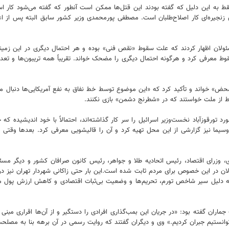
ی فقط به این دلیل که گفته بودند این قتل‌ها ممکن است آنطور که گفته می‌شود کار ا
زنجیره‌ای کار اصلاح‌طلبان است. مصطفی پورمحمدی وزیر کشور سابق البته پس از اعلا
لمللی اوکراین، بلافاصله مسئولان اظهار کردند که علت سقوط «نقص فنی» بوده و هر احتمال دیگری 
وط معرفی کرد و هرگونه احتمال دیگری را مضحک خواند. تقریباً همه تریبون‌ها و تع
» خواند و تأکید کرد که «این موضوع توسط خط نفاق به نفع آمریکایی‌ها دنبال می‌
قط از ملت خواستند که در «شطرنج دشمن» بازی نکنند.
تورقوزآباد نخست‌وزیر اسرائیل را سر کار گذاشته‌اند، احتمالاً با خود اندیشیده ک
یما نیز گزارشی از این محل تهیه کرد و آن را قالیشویی معرفی کرد. بعدها وقتی
 مرکزی، وزرای اقتصاد، رئیس اتحادیه طلا و جواهر، رئیس کانون صرافان کشور و دیگر م
 بار خلاف ادعای مسئولان در این خصوص برای مردم ثابت شده است.این بار حتی زاکانی شهردار تهر
ه دلیل سیر شاخص تورم، تحریم‌ها و وضعیت بی‌ثبات اقتصادی و کاهش ارزش پول ملی، ب
ان گفته بود: «در جریان این بمب‌گذاری افرادی را دستگیر و از آن‌ها اقراری مبنی 
توانستیم جبران کردیم.» وی و دیگران گفتند که روایت رسمی در آن برهه بنا به مصلح