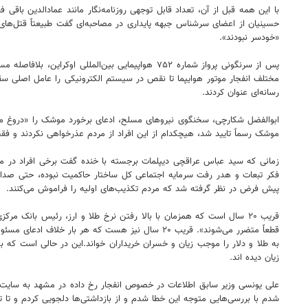
با این همه قبل از آن، تعداد قابل توجهی روزنامه‌نگار مانند عمادالدین باق
حسینیان از اعضای سرشناس جبهه پایداری در مصاحبه‌ای گفت طبیعتاً قتل‌های 
«خودسر نبودند».
پس از سرنگونی پرواز شماره ۷۵۲ هواپیمایی بین‌ا
مختلف انفجار موتور هوایپما تا نقص در سیستم الکترونیکی را عامل اصلی سق
رسانه‌ای عنوان کردند.
ابوالفضل شکارچی، سخنگوی نیروهای مسلح، ادعای برخورد موشک را «دروغ محض
موشک رسماً تایید شد، هیچکدام از این افراد از مردم عذرخواهی نکردند و ف
زمانی که سید عباس عراقچی دیپلمات برجسته با خنده گفت برخی افراد در مورد 
فکر تبعات و هدر رفت سرمایه اجتماعی کل ساختار حاکمیت نبوده، حتی صداوس
پیش فرض در نظر گرفته شد که مردم تکذیب‌های اولیه را فراموش می‌کنند.
قریب ۲۰ سال است که همزمان با بالا رفتن نرخ طلا و ارز، رئیس بانک
قطعاً متضرر می‌شوند». قریب ۲۰ سال نیز هست که هر
به طلا و دلار را موجب زیان و خسران خریداران خواند.این در حالی است که ب
زیان دیده ‌اند.
علی یونسی وزیر سابق اطلاعات در خصوص انفجار رخ داده در مشهد به سایت جمار
شدم با بررسی‌هایی متوجه این خطا شدم و از بازداشتی‌ها دلجویی کردم و تا 