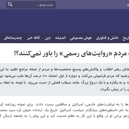
و
ریخ
دانش و فناوری
هوش مصنوعی
اندیشه
دین
کافه خبر
چندرسانه‌ای
مردم «روایت‌های رسمی» را باور نمی‌کنند؟!
خنان رهبر انقلاب و واکنش‌های وسیع شخصیت‌ها و مردم از جمله مراجع تقلید به ای
نشان داد که دیگر حکمرانی با متدهای دهه ۶۰ ممکن نیست. غلط بودن این فرضیه که مردم فراموش می‌کنند و دوباره از اول اعتماد ۰۰
 به یکباره و با یک دروغ بزرگ مانند سیلاب فصلی از دست می‌رود. با توجه به ابعاد ب
 را در پیش بگیرند.
ها را به ابرقدرت‌های خارجی، اسرائیل و منافقین نسبت دادند. برای نمونه روزنامه کی
ی به نام «اسطوره‌های بنیانگذار سیاست اسرائیل- تاریخ یک ارتداد» عنوان کرد.سید 
به زعم برخی او در واقع با این کار به نظام خدمت کرد و این پیام را به جامعه ارسال