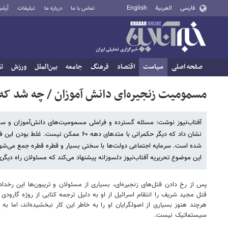
فارسی
العربية
English
تماس با ما
درباره ما
تبلیغات
آرشی
صفحه اصلی
سیاست
اقتصاد
فرهنگ
جامعه
بین‌الملل
ورزش
تا
مسمومیت زنجیره‌ای دانش آموزان / چه شد که 
آفتاب‌نیوز نوشت: مسئله گسترده و فراملی مسمومیت‌های دانش‌آموزان و س
شده است. سرمایه اجتماعی دولت‌ها با سختی بسیار و قطره قطره جمع می‌شود و
این موضوع تحریریه آفتاب‌نیوز دلسوزانه پیشنهاد می‌کند که مسئولان راه دیگری
پس از رخ دادن قتل‌های زنجیره‌ای، بسیاری از مسئولان و تریبون‌ها این رخداد
قتل مجید شریف را انتقام اسرائیل از او به دلیل ترجمه کتابی از روژه گارود
هرچند هنوز بسیاری از اصولگرایان او را به خاطر این کار نبخشیده‌اند، اما 
سیستماتیک نیست.