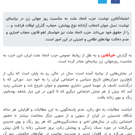
اعتمادآنلاین نوشت: حزب اتحاد ملت به مناسبت روز جهانی زن در بیانیه‌ای
نوشت: نسل جوان انتخاب آزادانه نوع پوشش، حجاب، گذران اوقات فراغت و ...
را از حقوق خود می‌داند. حزب اتحاد ملت نیز خواستار لغو قانون حجاب اجباری و
عدم دخالت نهادهای نظامی و امنیتی در این امور است.
به گزارش
خبرآنلاین
و به نقل از روابط عمومی حزب اتحاد ملت ایران ،این حزب به
مناسبت روزجهانی زن بیانیه‌ای صادر کرده است.
در بخش‌هایی از بیانیه آمده است: سال در حالی رو به پایان است که یکی از
تلخ‌ترین دوران‌های تاریخ سیاسی و اجتماعی ایران را به خود دید. دورانی که با
درگذشت تاسف بار مهسا امینی دختری معصوم و جوان شروع شد و جنبشی پدید
آمد که بیش از هر جنش اجتماعی دیگری که تا کنون در این دیار شاهد بوده‌ایم،
رنگ و بوی زنانه یافت.
انباشت مطالبات به حق زنان، عدم پاسخگویی به این مطالبات و افزایش هر ساله
شکاف جنسیتی در ایران از سویی و از سویی دیگر ممانعت بیشتر با حضور
اجتماعی زنان در سال‌های اخیر و سخت‌گیری‌هایی که هر روز رنگ و بوی جدیدی
می‌گرفت در مورد سبک زندگی و پوشش زنان، بروز جنبشی زنانه را قابل پیش
بینی می‌کرد و در فقدان تدبیر و مدیریت مناسب در نهادهای حکومتی بیم آن