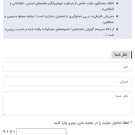
انتقاد سخنگوی دولت خاتمی از «سکوت ابهام‌برانگیز مقام‌های امنیتی، اطلاعاتی و
انتظامی»…
«جریانی افراطی»، در پی «جلوگیری از تحصیل دختران» است / بیانیه مجمع مدرسین و
محققین…
از «۵۲ مدرسه» گزارش داشته‌ایم / «نمونه‌های مشکوک» یافته شده در «دست بررسی»
است /…
نظر شما
*
لطفا حاصل عبارت را در جعبه متن روبرو وارد کنید
9 + 3 =