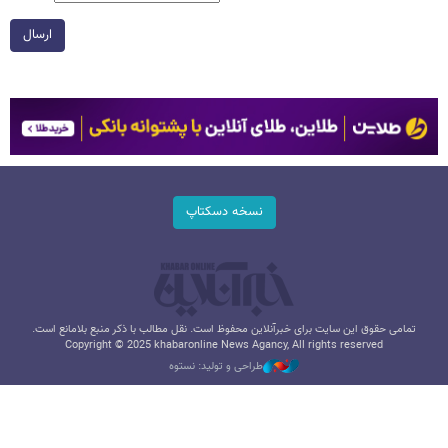
ارسال
نسخه دسکتاپ
تمامی حقوق این سایت برای خبرآنلاین محفوظ است. نقل مطالب با ذکر منبع بلامانع است.
Copyright © 2025 khabaronline News Agancy, All rights reserved
طراحی و تولید: نستوه