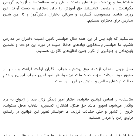
طاقت‌فرسا و پرداخت هزینه‌های متعدد و علی رغم مخالفت‌ها و آزارهای گروهی
دگم‌اندیش و متحجر توانستند حق آموزش را برای دختران به دست آورند، این
روزها شاهد مسمومیت گسترده و سریالی دختران دانش‌آموز و نا امن شدن
مدارس برای دختران هستیم.
متاسفیم که باید پس از این همه سال خواستار تامین امنیت دختران در مدارس
باشیم. ما خواستار پاسخگویی نهادهای حافظ امنیت در مورد این حوادث و تضمین
پایان‌دادن و جلوگیری از تکرار چنین اتفاق‌های ناگواری هستیم.
نسل جوان انتخاب آزادانه نوع پوشش، حجاب، گذران اوقات فراغت و ... را از
حقوق خود می‌داند. حزب اتحاد ملت نیز خواستار لغو قانون حجاب اجباری و عدم
دخالت نهادهای نظامی و امنیتی در این امور است.
متاسفانه بر اساس قوانین خانواده، اختیار امور زندگی زنان بعد از ازدواج به مرد
واگذار می‌شود، اموری مانند حق طلاق، اشتغال، تحصیل، انتخاب محل سکونت،
خروج از کشور و حتی حضانت فرزند، ما خواستار تغییر این قوانین در راستای
برابری زنان با مردان هستیم.
نرخ اشتغال پایین زنان در ایران از عوامل تبعیض علیه آنان است و فقر را در میان