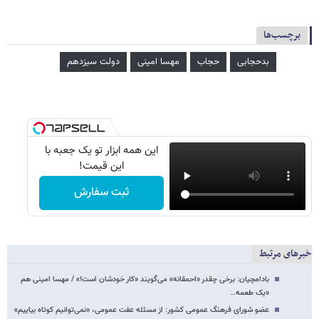
برچسب‌ها
بدحجابی
حجاب
مهسا امینی
دولت سیزدهم
این همه ابزار تو یک جعبه با
این قیمت!
ثبت سفارش
خبرهای مرتبط
بادامچیان: برخی چقدر «احمقانه» می‌گویند «کار خودشان است!» / مهسا امینی هم
«یک طعمه…
عضو شورای فرهنگ عمومی کشور: از مسئله عفت عمومی، «نمی‌توانیم کوتاه بیاییم»