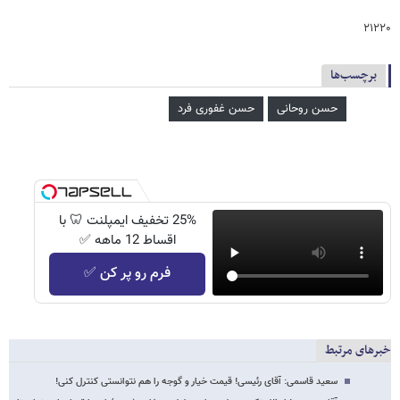
۲۱۲۲۰
برچسب‌ها
حسن روحانی
حسن غفوری فرد
25% تخفیف ایمپلنت 🦷 با
اقساط 12 ماهه ✅
فرم رو پر کن ✅
خبرهای مرتبط
سعید قاسمی: آقای رئیسی! قیمت خیار و گوجه را هم نتوانستی کنترل کنی!