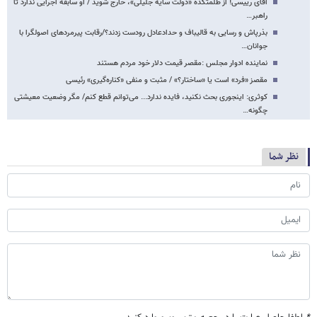
آقای رییسی! از ظلمتکده «دولت سایه جلیلی»، خارج شوید / او سابقه اجرایی ندارد تا
راهبر…
بذرپاش و رسایی به قالیباف و حدادعادل رودست زدند؟/رقابت پیرمردهای اصولگرا با
جوانان…
نماینده ادوار مجلس :مقصر قیمت دلار خود مردم هستند
مقصز «فرد» است یا «ساختار؟» / مثبت و منفی «کناره‌گیری» رئیسی
کوثری: اینجوری بحث نکنید، فایده ندارد... می‌توانم قطع کنم/ مگر وضعیت معیشتی
چگونه…
نظر شما