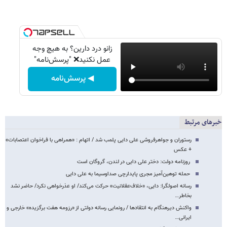
زانو درد دارین؟ به هیچ وجه
عمل نکنید❌ "پرسش‌نامه"
◀ پرسش‌نامه
خبرهای مرتبط
رستوران و جواهرفروشی علی دایی پلمب شد / اتهام : «همراهی با فراخوان اعتصابات»
+ عکس
روزنامه دولت: دختر علی دایی در لندن، گروگان است
حمله توهین‌آمیز مجری پایدارچی صداوسیما به علی دایی
رسانه اصولگرا: دایی، «خلاف‌عقلانیت» حرکت می‌کند/ او عذرخواهی نکرد/ حاضر نشد
بخاطر…
واکنش دیرهنگام به انتقادها / رونمایی رسانه دولتی از «رزومه هفت برگزیده» خارجی و
ایرانی…