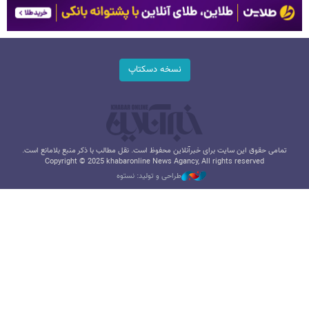
نسخه دسکتاپ
تمامی حقوق این سایت برای خبرآنلاین محفوظ است. نقل مطالب با ذکر منبع بلامانع است.
Copyright © 2025 khabaronline News Agancy, All rights reserved
طراحی و تولید: نستوه