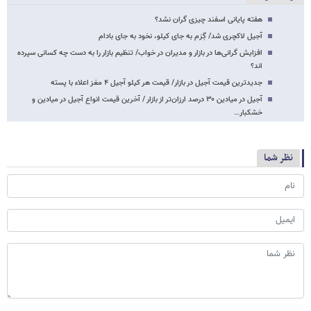
هفته پایانی اسفند چیزی گران نشد؟
آجیل لاکچری شد/ گِرَم به جای کیلو، نخود به جای بادام
افزایش گرانی‌ها در بازار و مدیران در خواب/ تنظیم بازار را به دست چه کسانی سپرده
اند؟
جدیدترین قیمت آجیل در بازار/ قیمت هر کیلو آجیل ۴ مغز اعلاء با پسته
آجیل در میادین ۳۰ درصد ارزان‌تر از بازار / آخرین قیمت انواع آجیل در میادین و
خشکبار…
نظر شما