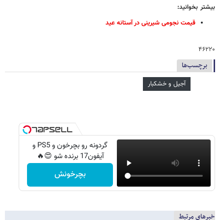
بیشتر بخوانید:
قیمت نجومی شیرینی در آستانه عید
۴۶۲۲۰
برچسب‌ها
آجیل و خشکبار
گردونه رو بچرخون و PS5 و
آیفون17 برنده شو 😍🔥
بچرخونش
خبرهای مرتبط