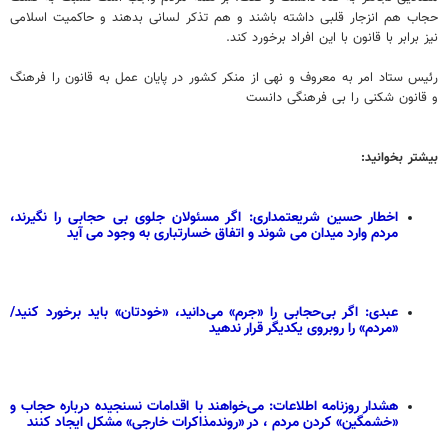
حجاب هم انزجار قلبی داشته باشند و هم تذکر لسانی بدهند و حاکمیت اسلامی
نیز برابر با قانون با این افراد برخورد کند.
رئیس ستاد امر به معروف و نهی از منکر کشور در پایان عمل به قانون را فرهنگ
و قانون شکنی را بی فرهنگی دانست
بیشتر بخوانید:
اخطار حسین شریعتمداری: اگر مسئولان جلوی بی حجابی را نگیرند،
مردم وارد میدان می شوند و اتفاق خسارتباری به وجود می آید
عبدی: اگر بی‌حجابی را «جرم» می‌دانید، «خودتان» باید برخورد کنید/
«مردم» را روبروی یکدیگر قرار ندهید
هشدار روزنامه اطلاعات: می‌خواهند با اقدامات نسنجیده درباره حجاب و
«خشمگین» کردن مردم ، در «روندمذاکرات خارجی» مشکل ایجاد کنند