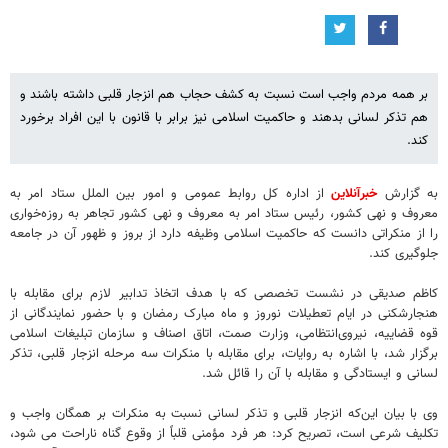
بر همه مردم واجب است نسبت به کشف حجاب هم انزجار قلبی داشته باشند و
هم تذکر لسانی بدهند و حاکمیت اسلامی نیز برابر با قانون با این افراد برخورد
کند.
به گزارش
خبرآنلاین
از اداره کل روابط عمومی و امور بین الملل ستاد امر به
معروف و نهی کشور، رئیس ستاد امر به معروف و نهی کشور تجاهر به روزه‌خواری
را از منکراتی دانست که حاکمیت اسلامی وظیفه دارد از بروز و ظهور آن در جامعه
جلوگیری کند.
کاظم صدیقی در نشست تخصصی که با هدف اتخاذ تدابیر لازم برای مقابله با
هنجارشکنی در ایام تعطیلات نوروز و ماه مبارک رمضان و با حضور نمایندگانی از
قوه قضاییه، نیروی‌انتظامی، وزارت صمت، اتاق اصناف و سازمان تبلیغات اسلامی
برگزار شد، با اشاره به روایات، برای مقابله با منکرات سه مرحله انزجار قلبی، تذکر
لسانی و ایستادگی و مقابله با آن را قائل شد.
وی با بیان این‌که انزجار قلبی و تذکر لسانی نسبت به منکرات بر همگان واجب و
تکلیف شرعی است، تصریح کرد: هر فرد مؤمنی قلباً از وقوع گناه ناراحت می شود،