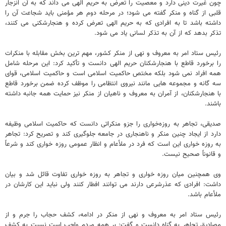
چون غیرت دینی دارد و معصیت را تعرض به حریم الهی می داند که به آن انزجار
قلبی از گناه و منکر گفته می شود؛ در مرحله دوم هر مؤمنی باید شجاعت آن را
داشته باشد تا به افرادی که به حریم الهی تعرض کرده و هنجارشکنی می کنند،
تذکر بدهد که از آن به تذکر لسانی یاد می شود.
رئیس ستاد امر به معروف و نهی از منکر کشور، مهم ترین بخش مقابله با منکرات
را برخورد قاطع با هنجارشکنان حریم الهی دانست و تأکید کرد: این مرحله شامل
همه افراد نمی شود بلکه مختص حاکمیت اسلامی است و حاکمیت اسلامی، قوای
سه گانه و مجموعه هایی مانند نیروی انتظامی را موظف کرده ضمن برخورد قاطع
با هنجارشکنان، از آمران به معروف و ناهیان از منکر نیز حمایت همه جانبه داشته
باشند.
صدیقی، تجاهر به روزه‌خواری را جزو منکراتی دانست که حاکمیت اسلامی وظیفه
دارد از ایجاد چنین منکر و ناهنجاری در جامعه جلوگیری کند و تصریح کرد: تجاهر
به روزه خواری این است که فرد در ملأعام و انظار عمومی روزه خواری کند و شرعاً
و قانوناً صحیح نیست.
وی همچنین میان روزه خواری و تجاهر به روزه خواری تفاوت قائل شد و بیان
داشت: افرادی که عذرشرعی دارند می توانند افطار کنند ولی نباید این کارشان در
ملأعام باشد.
رئیس ستاد امر به معروف و نهی از منکر در ادامه، کشف حجاب را جرم و از
مصادیق تجاهر به گناه دانست و گفت: بر همه مردم واجب است نسبت به کشف