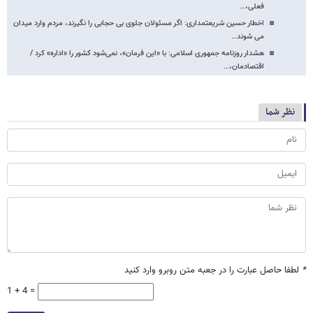
فعلی،…
اخطار حسین شریعتمداری: اگر مسئولان جلوی بی حجابی را نگیرند، مردم وارد میدان
می شوند…
هشدار روزنامه جمهوری اسلامی: با «این فرمان»، نمی‌شود کشور را «اداره» کرد /
اقتصادمان،…
نظر شما
*
لطفا حاصل عبارت را در جعبه متن روبرو وارد کنید
1 + 4 =