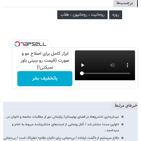
برچسب‌ها
روزه
روحانیت ، روحانیون ، طلاب
ابزار کامل برای اصلاح مو و
صورت (قیمت رو ببینی باور
نمیکنی!)
باتخفیف بخر
خبرهای مرتبط
میدان‌داری «تندروها» در فضای بهارستان/ پارلمانی دور از مطالبات جامعه و ناتوان در…
«اولین سند» منتشر شد / آغاز رونمایی از «سندهای منتشرنشده مربوط به امام و
سیداحمد…
دفاع میرسلیم از «گشت ارشاد» / بی‌حجابی برای «کیان نظام» خطرناک است / بی‌حجابی