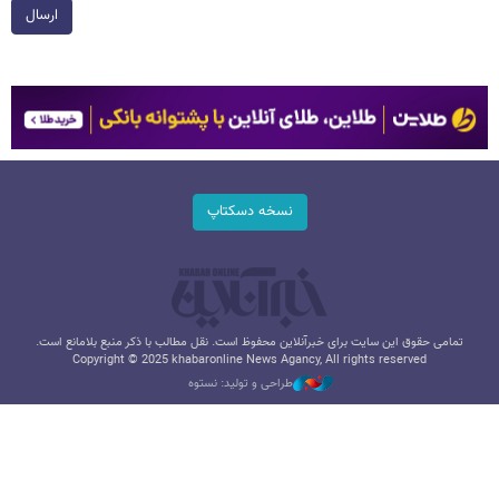
ارسال
نسخه دسکتاپ
تمامی حقوق این سایت برای خبرآنلاین محفوظ است. نقل مطالب با ذکر منبع بلامانع است.
Copyright © 2025 khabaronline News Agancy, All rights reserved
طراحی و تولید: نستوه