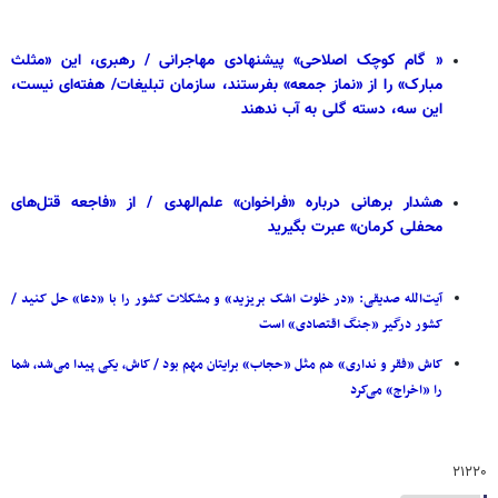
« گام کوچک اصلاحی» پیشنهادی مهاجرانی / رهبری، این «مثلث
مبارک» را از «نماز جمعه» بفرستند، سازمان تبلیغات/ هفته‌ای نیست،
این سه، دسته گلی به آب ندهند
هشدار برهانی درباره «فراخوان» علم‌الهدی / از «فاجعه قتل‌های
محفلی کرمان» عبرت بگیرید
آیت‌الله صدیقی: «در خلوت اشک بریزید» و مشکلات کشور را با «دعا» حل کنید /
کشور درگیر «جنگ اقتصادی» است
کاش «فقر و نداری» هم مثل «حجاب» برایتان مهم بود / کاش، یکی پیدا می‌شد، شما
را «اخراج» می‌کرد
۲۱۲۲۰