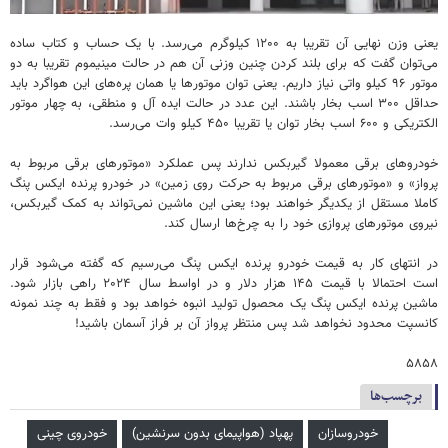
یعنی وزن نهایی آن تقریبا به ۱۲۰۰ کیلوگرم می‌رسد. با یک حساب و کتاب ساده
می‌توان گفت که برای بلند کردن چنین وزنی آن هم در حالت مینیموم تقریبا به دو
موتور ۹۶ کیلو واتی نیاز داریم. یعنی توان موتورها یا همان پره‌های این هواگرد باید
حداقل ۳۰۰ اسب بخار باشند. این عدد در حالت ایده آل و منطقی، به چهار موتور
الکتریکی و ۶۰۰ اسب بخار توان یا تقریبا ۴۵۰ کیلو وات می‌رسد.
خودروهای برقی معمولا گیربکس ندارند پس عملکرد «موتورهای برقی مربوط به
پرواز» و «موتورهای برقی مربوط به حرکت روی زمین» در خودرو پرنده ایکس پنگ
کاملا مستقل از یکدیگر خواهند بود؛ یعنی این ماشین نمی‌تواند به کمک گیربکس،
نیروی موتورهای پروازی خود را به چرخ‌ها ارسال کند.
در انتهای کار به قیمت خودرو پرنده ایکس پنگ می‌رسیم که گفته می‌شود قرار
است احتمالا با قیمت ۱۴۵ هزار دلار و در اواسط سال ۲۰۲۴ راهی بازار شود.
ماشین پرنده ایکس پنگ یک محصول تولید انبوه خواهد بود و فقط به چند نمونه
کانسپت محدود نخواهد شد پس منتظر پرواز آن بر فراز آسمان باشید!
۵۸۵۸
برچسب‌ها
خودروسازان
پهپاد (هواپیمای بدون سرنشین)
خودروی چینی