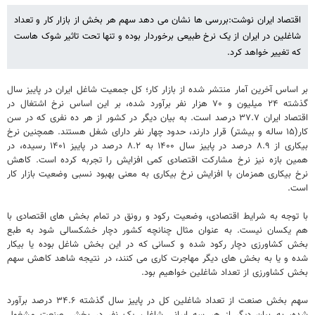
اقتصاد ایران نوشت:بررسی ها نشان می دهد سهم هر بخش از بازار کار و تعداد
شاغلین در ایران از یک نرخ طبیعی برخوردار بوده و تنها تحت تاثیر شوک هاست
که تغییر خواهد کرد.
بر اساس آخرین آمار منتشر شده از بازار کار؛ کل جمعیت شاغل ایران در پاییز سال
گذشته ۲۴ میلیون و ۷۰ هزار نفر برآورد شده، بر این اساس نرخ اشتغال در
اقتصاد ایران ۳۷.۷ درصد است. به بیان دیگر در کشور از هر ده نفری که در سن
کار(۱۵ ساله و بیشتر) قرار دارند، حدود چهار نفر دارای شغل هستند. همچنین نرخ
بیکاری از ۸.۹ درصد در پاییز سال ۱۴۰۰ به ۸.۲ درصد در پاییز ۱۴۰۱ رسیده، در
همین بازه نیز نرخ مشارکت اقتصادی کمی افزایش را تجربه کرده است. کاهش
نرخ بیکاری همزمان با افزایش نرخ بیکاری به معنی بهبود نسبی وضعیت بازار کار
است.
با توجه به شرایط اقتصادی، وضعیت رکود و رونق در تمام بخش های اقتصادی با
هم یکسان نیست. به عنوان مثال چنانچه کشور دچار خشکسالی شود به طبع
بخش کشاورزی دچار رکود شده و کسانی که در این بخش شاغل بوده یا بیکار
شده و یا به بخش های دیگر مهاجرت کاری می کنند، در نتیجه شاهد کاهش سهم
بخش کشاورزی از تعداد شاغلین خواهیم بود.
سهم بخش صنعت از تعداد شاغلین کل در پاییز سال گذشته ۳۴.۶ درصد برآورد
شده، به بیان دیگر از هر سه ایرانی شاغل، یک نفر در بخش صنعت مشغول