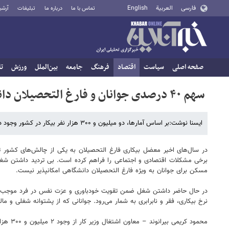
فارسی
العربية
English
تماس با ما
درباره ما
تبلیغات
آرشی
صفحه اصلی
سیاست
اقتصاد
فرهنگ
جامعه
بین‌الملل
ورزش
تا
سهم ۴۰ درصدی جوانان و فارغ التحصیلان دانشگاهی از بیکاری
ایسنا نوشت:بر اساس آمارها، دو میلیون و ۳۰۰ هزار نفر بیکار در کشور وجود دارد که ۴۰ درصد آنها را جوانان و فارغ التحصیلان دانشگاهی تشکیل می‌دهند.
در سال‌های اخیر معضل بیکاری فارغ التحصیلان به یکی از چالش‌های کشور تبدی
برخی مشکلات اقتصادی و اجتماعی را فراهم کرده است. بی تردید داشتن شغل 
مسکن برای جوانان به ویژه فارغ التحصیلان دانشگاهی امکانپذیر نیست.
در حال حاضر داشتن شغل ضمن تقویت خودباوری و عزت نفس در فرد موجب کسب 
نرخ بیکاری، فقر و نابرابری به شمار می‌رود. جوانانی که از پشتوانه شغلی و م
محمود کریمی بیرانوند – معاون اشتغال وزیر کار از وجود ۲ میلیون و ۳۰۰ هزار بیکار در کشور بر اساس اعلام مرکز آمار ایران خبر داده و می‌گوید: ۴۰ درصد از این تعداد جمعیت بیکار را جوانان و فارغ التحصیلان دانشگاهی تشکیل می‌دهند.