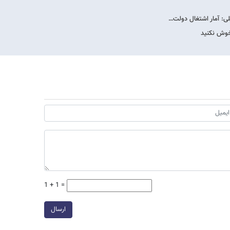
لی: آمار اشتغال دولت…
خوش نکنید
1 + 1 =
ارسال