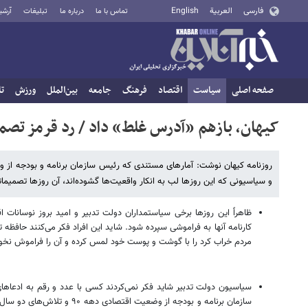
فارسی
العربية
English
تماس با ما
درباره ما
تبلیغات
آرشی
صفحه اصلی
سیاست
اقتصاد
فرهنگ
جامعه
بین‌الملل
ورزش
تا
کیهان، بازهم «آدرس غلط» داد / رد قرمز تصمی
و سیاسیونی که این روزها لب به انکار واقعیت‌ها گشوده‌اند، آن روزها تصمیمات
ظاهراً این روزها برخی سیاستمداران دولت تدبیر و امید بروز نوسانات ا
کارنامه آنها به فراموشی سپرده شود. شاید این افراد فکر می‌کنند حافظه ت
مردم خراب کرد را با گوشت و پوست خود لمس کرده و آن را فراموش نخوا
سیاسیون دولت تدبیر شاید فکر نمی‌کردند کسی با عدد و رقم به ادعاها
سازمان برنامه و بودجه از