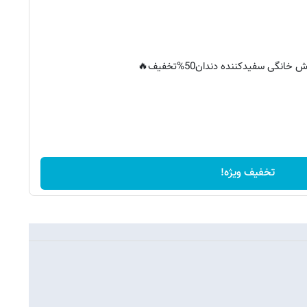
خانگی سفیدکننده دندان50%تخفیف🔥
تخفیف ویژه!