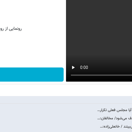
رونمایی از روش 
آیا مجلس فعلی تکرار…
حذف می‌شود/ مخالفان:…
ینند / خانعلی‌زاده:…