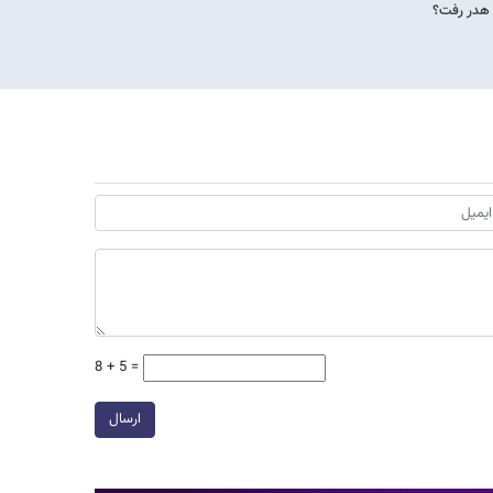
 هدر رفت؟
8 + 5 =
ارسال