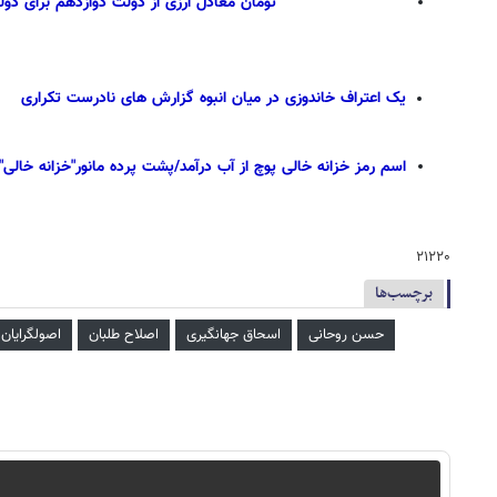
۲۰۰/۰۰۰/۰۰۰/۰۰۰/۰۰۰ تومان معادل ارزی از دولت دوازدهم برای دولت سیزدهم باقی ماند / نوبخت به معاون رئیسی پاسخ داد
یک اعتراف خاندوزی در میان انبوه گزارش های نادرست تکراری
اسم رمز خزانه خالی پوچ از آب درآمد/پشت پرده مانور"خزانه خال
۲۱۲۲۰
برچسب‌ها
حسن روحانی
اسحاق جهانگیری
اصلاح طلبان
اصولگرایان