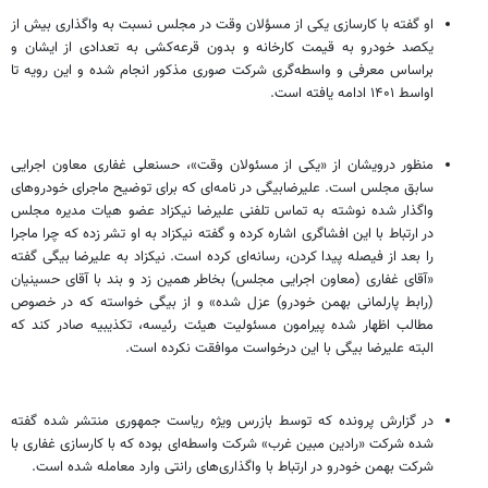
او گفته با کارسازی یکی از مسؤلان وقت در مجلس نسبت به واگذاری بیش از
یکصد خودرو به قیمت کارخانه و بدون قرعه‌کشی به تعدادی از ایشان و
براساس معرفی و واسطه‌گری شرکت صوری مذکور انجام شده و این رویه تا
اواسط ۱۴۰۱ ادامه یافته است.
منظور درویشان از «یکی از مسئولان وقت»، حسنعلی غفاری معاون اجرایی
سابق مجلس است. علیرضابیگی در نامه‌ای که برای توضیح ماجرای خودروهای
واگذار شده نوشته به تماس تلفنی علیرضا نیکزاد عضو هیات مدیره مجلس
در ارتباط با این افشاگری اشاره کرده و گفته نیکزاد به او تشر زده که چرا ماجرا
را بعد از فیصله پیدا کردن، رسانه‌ای کرده است. نیکزاد به علیرضا بیگی گفته
«آقای غفاری (معاون اجرایی مجلس) بخاطر همین زد و بند با آقای حسینیان
(رابط پارلمانی بهمن خودرو) عزل شده» و از بیگی خواسته که در خصوص
مطالب اظهار شده پیرامون مسئولیت هیئت رئیسه، تکذیبیه صادر کند که
البته علیرضا بیگی با این درخواست موافقت نکرده است.
در گزارش پرونده که توسط بازرس ویژه ریاست جمهوری منتشر شده گفته
شده شرکت «رادین مبین غرب» شرکت واسطه‌ای بوده که با کارسازی غفاری با
شرکت بهمن خودرو در ارتباط با واگذاری‌های رانتی وارد معامله شده است.