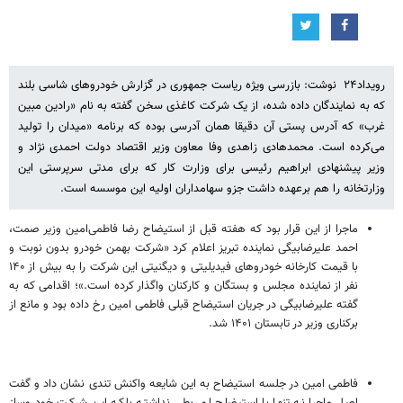
رویداد۲۴ نوشت: بازرسی ویژه ریاست جمهوری در گزارش خودروهای شاسی بلند
که به نمایندگان داده شده، از یک شرکت کاغذی سخن گفته به نام «رادین مبین
غرب» که آدرس پستی آن دقیقا همان آدرسی بوده که برنامه «میدان را تولید
می‌کرده‌ است. محمدهادی زاهدی وفا معاون وزیر اقتصاد دولت احمدی نژاد و
وزیر پیشنهادی ابراهیم رئیسی برای وزارت کار که برای مدتی سرپرستی این
وزارتخانه را هم برعهده داشت جزو سهامداران اولیه این موسسه است.
ماجرا از این قرار بود که هفته قبل از استیضاح رضا فاطمی‌امین وزیر صمت،
احمد علیرضابیگی نماینده تبریز اعلام کرد «شرکت بهمن خودرو بدون نوبت و
با قیمت کارخانه خودروهای فیدیلیتی و دیگنیتی این شرکت را به بیش از ۱۴۰
نفر از نماینده مجلس و بستگان و کارکنان واگذار کرده است.»؛ اقدامی که به
گفته علیرضابیگی در جریان استیضاح قبلی فاطمی امین رخ داده بود و مانع از
برکناری وزیر در تابستان ۱۴۰۱ شد.
فاطمی امین در جلسه استیضاح به این شایعه واکنش تندی نشان داد و گفت
اصل ماجرا نه تنها با استیضاح او ربطی نداشته بلکه این شرکت خودروساز