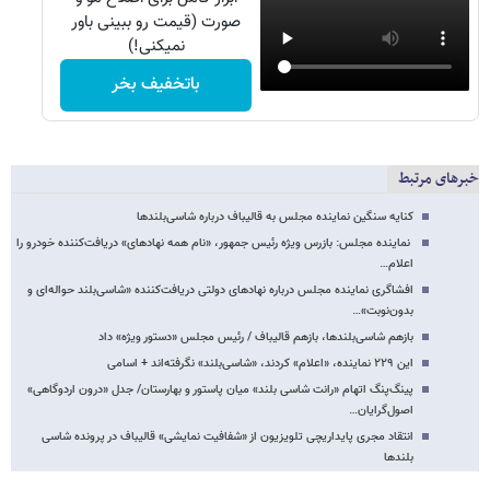
صورت (قیمت رو ببینی باور
نمیکنی!)
باتخفیف بخر
خبرهای مرتبط
کنایه سنگین نماینده مجلس به قالیباف درباره شاسی‌بلندها
نماینده مجلس: بازرس ویژه رئیس جمهور، «نام همه نهادهای» دریافت‌کننده خودرو را
اعلام…
افشاگری نماینده مجلس درباره نهادهای دولتی دریافت‌کننده «شاسی‌بلند حواله‌ای و
بدون‌نوبت»…
بازهم شاسی‌بلندها، بازهم قالیباف / رئیس مجلس «دستور ویژه» داد
این ۲۲۹ نماینده، «اعلام» کردند، «شاسی‌بلند» نگرفته‌اند + اسامی
پینگ‌پنگ اتهام «رانت شاسی بلند» میان پاستور و بهارستان/ جدل «درون اردوگاهی»
اصول‌گرایان…
انتقاد مجری پایداریچی تلویزیون از «شفافیت نمایشی» قالیباف در پرونده شاسی
بلندها