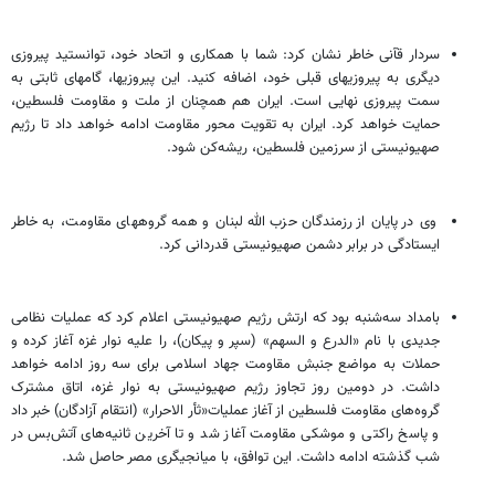
سردار قآنی خاطر نشان کرد: شما با همکاری و اتحاد خود، توانستید پیروزی
دیگری به پیروزیهای قبلی خود، اضافه کنید. این پیروزیها، گامهای ثابتی به
سمت پیروزی نهایی است. ایران هم همچنان از ملت و مقاومت فلسطین،
حمایت خواهد کرد. ایران به تقویت محور مقاومت ادامه خواهد داد تا رژیم
صهیونیستی از سرزمین فلسطین، ریشه‌کن شود.
وی در پایان از رزمندگان حزب الله لبنان و همه گروههای مقاومت، به خاطر
ایستادگی در برابر دشمن صهیونیستی قدردانی کرد.
بامداد سه‌شنبه بود که ارتش رژیم صهیونیستی اعلام کرد که عملیات نظامی
جدیدی با نام «الدرع و السهم» (سپر و پیکان)، را علیه نوار غزه آغاز کرده و
حملات به مواضع جنبش مقاومت جهاد اسلامی برای سه روز ادامه خواهد
داشت. در دومین روز تجاوز رژیم صهیونیستی به نوار غزه، اتاق مشترک
گروه‌های مقاومت فلسطین از آغاز عملیات«ثأر الاحرار» (انتقام آزادگان) خبر داد
و پاسخ راکتی و موشکی مقاومت آغاز شد و تا آخرین ثانیه‌های آتش‌بس در
شب گذشته ادامه داشت. این توافق، با میانجیگری مصر حاصل شد.