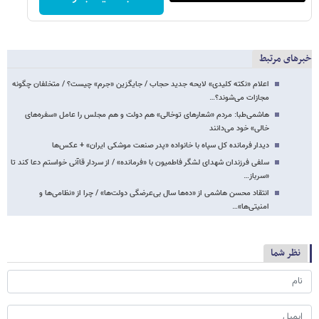
خبرهای مرتبط
اعلام «نکته کلیدی» لایحه جدید حجاب / جایگزین «جرم» چیست؟ / متخلفان چگونه
مجازات می‌شوند؟…
هاشمی‌طبا: مردم «شعارهای توخالی» هم دولت و هم مجلس را عامل «سفره‌های
خالی» خود می‌دانند
دیدار فرمانده کل سپاه با خانواده «پدر صنعت موشکی ایران» + عکس‌ها
سلفی فرزندان شهدای لشگر فاطمیون با «فرمانده» / از سردار قاآنی خواستم دعا کند تا
«سرباز…
انتقاد محسن هاشمی‌ از «ده‌ها سال بی‌عرضگی دولت‌ها» / چرا از «نظامی‌ها و
امنیتی‌ها»…
نظر شما