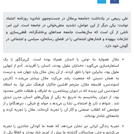
علی ربیعی در یادداشت «جامعه پرملال در جست‌وجوی شادی» روزنامه اعتماد
نوشت: یکی دیگر از این عوامل، تشدید منفی‌خوانی در جامعه است. این امر،
ناشی از آن است که سال‌هاست جامعه صداهای پرخاشگرانه، قطبی‌سازی و
تنازعات بیهوده و فشارهای اجتماعی را در فضای رسانه‌ای، سیاسی و اجتماعی در
گوش خود دارد.
ملال همواره به نوعی با انسان همراه بوده است. کی‌یرکگور با یک
استعاره‌سازی می‌گوید: «خدایان ملول بودند، انسان را آفریدند. آدم از تنهایی
ملول بود، بنابراین حوا را خلق کردند. از آن زمان ملال وارد جهان شد و درست
به همان نسبتی که جمعیت رشد می‌کرد، ملال بیشتر می‌شد.» (لارس
اسوندنس، فلسفه ملال، مترجم افشین خاکباز، فرهنگ نشر نو). به اعتقاد
اسوندنس این پدیده که در دوران پیشامدرن به اشراف و طبقات خاص محدود
بود، از دوران رمانتیسم به تدریج به یکی از ویژگی‌های انسان مدرن تبدیل
شد. شواهد تاریخ اجتماعی نشان می‌دهد جوامع شرقی، دیرهنگام‌تر از
جوامعی که انقلاب صنعتی و آثار آن را تجربه کرده‌اند، ملال را تجربه کرده و
جامعه‌ای شادتر بوده‌اند.
تجربه زندگی ایرانی نیز نشان می‌دهد که همه ما کودکی شادتری را تجربه
می‌کردیم و حتی میانسالان گذشته ما بیش از امروز شاد بودند و اتفاقا یکی از