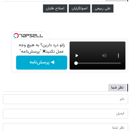
علی ربیعی
اصولگرایان
اصلاح طلبان
زانو درد دارین؟ به هیچ وجه
عمل نکنید❌ "پرسش‌نامه"
◀ پرسش‌نامه
نظر شما