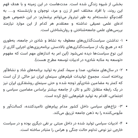
بخشی از شیوه زندگی شده است. مدت‌هاست در این زمینه و با هدف فهم
این روند، با افراد مختلف اعم از زن و مرد، نوجوان و بازنشسته و.... به
گفت‌وگو نشسته‌ام به ‌طور تیتروار می‌توانم برشمارم: در این خصوص هیچ
ادعای علمی عمیقی نداشته و معتقدم هر کدام از این موارد نیازمند
بررسی‌های علمی جامعه‌شناختی و روان‌شناختی است.
۱- نداشتن سیاست‌گذاری‌های معطوف به نشاط و شادی در جامعه، به‌طوری
‌که در هیچ یک از سیاست‌گذاری‌های بالادستی برنامه‌ریزی‌های اجرایی آثاری از
این نوع سیاست‌ها دیده نمی‌شود (این امر به اندازهای مهم است که مفهوم
«توسعه به مثابه شادی» در ادبیات توسعه مطرح هست).
۲- در سال‌های متمادی، صدا و سیما، کمتر به تولید برنامه‌های شاد و نشاط‌آور
پرداخته است. مجموع تولیدات فیلم‌های سینمای ایران نیز حاکی از آن است
که کمتر به مضامین شادی‌آور توجه شده و حتی سینمای روشنفکری ایران نیز
در یک رابطه متقابل تاثیر و تاثر، از جامعه بیشتر براساس مضامین سیاسی و
اجتماعی، اقدام به تولید فیلم‌هایی تلخ کرده است.
۳- نزاع‌های سیاسی داخل کشور مدام پیام‌های ناامیدکننده، کسالت‌آور و
مأیوس‌کننده را به ذهن جامعه تزریق می‌کند.
۴- ادبیات سیاسی تولید شده در داخل مبتنی بر نفی دیگری بوده و در سیاست
خارجی نیز نوعی تداوم حالت جنگی و هراس را متبادر ساخته است.