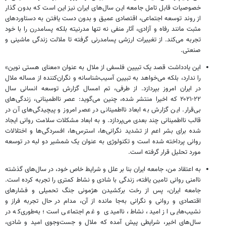
خصوصیات قابل تامل جامعه این سال‌های ایران نیز این است که بدون گذار
از روند توسعه اجتماعی، اقتصادی عمیق و بدون دست یافتن به دستاوردهای
مثبت مانند رفاه و آزادی، آثار منفی نه تنها مدرنیته بلکه پسامدرن را با خود
تجربه می‌کند. از تغییرات ارزشی پسامدرنی گرفته تا ملالت زندگی ماشینی و
صنعتی.
این یادداشت قصد یک تبیین فلسفی از ملال به عنوان «معنای هستی نوین»
را ندارد، بلکه می‌خواهد به تبیین آسیب‌شناسانه و نگران‌کننده از مساله ملال
در ایران امروز بپردازد. از طرفی، تم امسال گزارش توسعه انسانی سال
۲۲-۲۰۲۱ که اخیرا منتشر شده، چنین می‌گوید: عصر نااطمینانی، زندگی‌های
بی‌قرار. این گزارش به ابعاد نااطمینانی در عصر امروز و پیچیدگی‌های آن در
قالب نااطمینانی چند بعدی می‌پردازد. و به ابعاد مشکلات سلامت روانی ایجاد
شده برای بشر اعم از تشدید نگرانی‌ها، استرس‌ها، افسردگی‌ها و اختلالات
روانی پرداخته شده است و تکنولوژی به عنوان یک شمشیر دو لبه در توسعه
مورد تحلیل قرار گرفته است.
به اعتقاد من، جامعه ایران بنا بر علل و شرایط خاص خود، در سال‌های گذشته
ناامنی روانی تامین یافته، زندگی با شادی و نشاط کمتری را تجربه کرده است.
جامعه ایران، پس از رخت برکشیدن هژمونی جنگ تحمیلی و فشارهای
اقتصادی و روانی و نگرانی به‌جا مانده از آن، مدام در حال تجربه فراز و
نشیب‌هایی از امید، نشاط، ناامیدی و غم اجتماعی است؛ به‌طوری‌که در
سال‌های اخیر، شرایطی پیش آمده که ملال و جست‌وجوی امید و شادی،