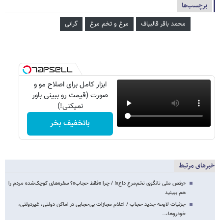
برچسب‌ها
محمد باقر قالیباف
مرغ و تخم مرغ
گرانی
ابزار کامل برای اصلاح مو و
صورت (قیمت رو ببینی باور
نمیکنی!)
باتخفیف بخر
خبرهای مرتبط
«رقص ملی تانگوی تخم‌مرغِ داغ»! / چرا «فقط حجاب»؟ سفره‌های کوچک‌شده مردم را
هم ببینید
جزئیات لایحه جدید حجاب / اعلام مجازات بی‌حجابی در اماکن دولتی، غیردولتی،
خودروها،…