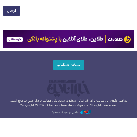
ارسال
نسخه دسکتاپ
تمامی حقوق این سایت برای خبرآنلاین محفوظ است. نقل مطالب با ذکر منبع بلامانع است.
Copyright © 2025 khabaronline News Agancy, All rights reserved
طراحی و تولید: نستوه