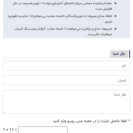
هشدار نماینده مجلس درباره «احتمال آمارسازی دولت» / تورم به‌سرعت در حال
افزایش است
انتقاد مداح معروف از تدوین‌کنندگان «لایحه حمایت بی‌حجابان!» / شایدم «نفوذی»
داریم…
تندروها، «داغ و درفش» می‌خواهند! / لایحه حجاب؛ گرفتار میان سنگ آسیاب
«مطالبات اکثریت»…
نظر شما
*
لطفا حاصل عبارت را در جعبه متن روبرو وارد کنید
1 + 11 =