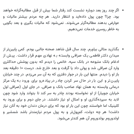
اگر چند روز بعد دوباره نشست کند رفتار شما بیش از قبل مطالبه‌گرانه خواهد
بود. چرا؟ چون پول داده‌اید و انتظار دارید. هر چه مردم بیشتر مالیات و
عوارض بدهند مطالبه‌گرتر می‌شوند. نمی‌شود که مالیات بگیری و بعد بگویی
به خاطر روسری خدمات نمی‌دهیم.
بگذارید مثالی بیاورم. چند سال قبل شاهد صحنه جالبی بودم. کمی پایین‌تر از
میدان دکتر فاطمی یک صرافی وابسته به نهادی مهم قرار داشت. پیش از
ادغام بانک متبوعه در بانک سپه. خانمی را دیدم که بدون پوشش حداکثری
وارد آن صرافی شد و پولی داد یا گرفت و بعد خارج شد. درست ۱۰ دقیقه بعد
باز او را دیدم. منتها این بار در جوار دفتری که به آن سر می‌زدم. در چند خیابان
پایین‌تر و این بار در حال سر کردن چادر در پیاده‌رو برای ورود به یک مرکز
درمانی وابسته به همان نهاد صاحب بانک و صرافی. در جای اول (‌صرافی اول
خیابان جویبار) از او نخواسته بودند چادر به سر کند تا بتواند وارد شود چون
لابد به سپرده‌گذاری او و امثال او نیاز داشتند. در جای دوم و برای ورود به
کلینیک اما خواستند چون این بار او بود که برای درمان دندان خود به آنان نیاز
داشت! هر چه دولت، کم‌پول‌تر و به پول مردم نیازمندتر باشد شمشیر و
اولدوروم بولدوروم آن هم کندتر می‌شود.