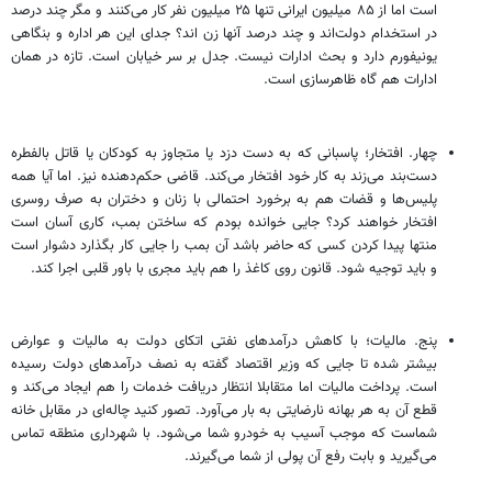
است اما از ۸۵ میلیون ایرانی تنها ۲۵ میلیون نفر کار می‌کنند و مگر چند درصد
در استخدام دولت‌اند و چند درصد آنها زن اند؟ جدای این هر اداره و بنگاهی
یونیفورم دارد و بحث ادارات نیست. جدل بر سر خیابان است. تازه در همان
ادارات هم گاه ظاهرسازی است.
چهار. افتخار؛ پاسبانی که به دست دزد یا متجاوز به کودکان یا قاتل بالفطره
دست‌بند می‌زند به کار خود افتخار می‌کند. قاضی حکم‌دهنده نیز. اما آیا همه
پلیس‌ها و قضات هم به برخورد احتمالی با زنان و دختران به صرف روسری
افتخار خواهند کرد؟ جایی خوانده بودم که ساختن بمب، کاری آسان است
منتها پیدا کردن کسی که حاضر باشد آن بمب را جایی کار بگذارد دشوار است
و باید توجیه شود. قانون روی کاغذ را هم باید مجری با باور قلبی اجرا کند.
پنج. مالیات؛ با کاهش درآمدهای نفتی اتکای دولت به مالیات و عوارض
بیشتر شده تا جایی که وزیر اقتصاد گفته به نصف درآمدهای دولت رسیده
است. پرداخت مالیات اما متقابلا انتظار دریافت خدمات را هم ایجاد می‌کند و
قطع آن به هر بهانه نارضایتی به بار می‌آورد. تصور کنید چاله‌ای در مقابل خانه
شماست که موجب آسیب به خودرو شما می‌شود. با شهرداری منطقه تماس
می‌گیرید و بابت رفع آن پولی از شما می‌گیرند.