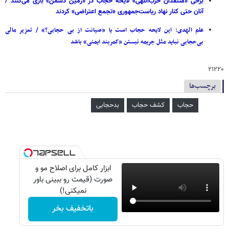
برخی «منتقدان حزب‌اللهی» لایحه حجاب در «زمین دشمن» بازی می‌کنند /
آنان حتی کنار نهاد ریاست‌جمهوری «تجمع اعتراضی» کردند
علم الهدی: این لایحه حجاب است یا «صیانت از بی حجابی؟» / تعزیر مالی
بی‌حجابی نباید مثل جریمه نبستن «کمربند ایمنی» باشد
۲۱۲۲۰
برچسب‌ها
حجاب
کشف حجاب
بدحجابی
ابزار کامل برای اصلاح مو و
صورت (قیمت رو ببینی باور
نمیکنی!)
باتخفیف بخر