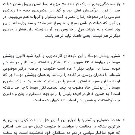
راز سخت‌گیری‌های ساواک در دهه ۵۰ نیز چه بسا همین پرپول شدن دولت
بعد از فوران درآمدهای نفتی بود و گرنه در عکس‌های دهه ۴۰ زندانیان
سیاسی را در محوطه زندان قصر با کت وشلوار و کراوات هم می‌بینیم. در
روزگاری که دولت در تامین مرغ و تخم‌مرغ هم مانده و سه وزارتخانه او بی
وزیر است و به واردات مرغ از بلاروس روی آورده زمینه برای فشار در جاهای
دیگر فراهم نیست. یعنی قاعدتا نباید فراهم باشد.
شش. پوشش مهسا؛ با این لایحه (و اگر تصویب و تایید شود قانون) پوشش
مهسا در چهارشنبه ۲۳ شهریور ۱۴۰۱ مشکلی نداشته و مستلزم جریمه هم
نبوده است! به عبارت دیگر ۹ ماه است حکومت و جامعه درگیر موضوعی
شده‌اند تا دختران روسری برافکنده را برسانند به همان پوشش مهسا! چرا که
او به خاطر روسری نداشتن به مقر پلیس هدایت نشده بود. حال‌که ماجرای
مهسا با آن پوشش حالا مطلوب به اینجا انجامید تکرار مهسا تا چه حد عاقلانه
است؟ به همین خاطر در لایحه پلیس را از مواجهه مستقیم با زنان و دختران
بر حذرداشته‌اند و همین هم اسباب نقد کیهان شده است.
هفت. دشواری و آسانی؛ با اجرای این قانون شل و سفت کردن روسری به
بارزترین نشانه در مخالفت یا موافقت با حکومت تبدیل خواهد شد. امکانی
که هیچ ساختار سیاسی در دنیا به منتقدان خود نبخشیده است. به سخت