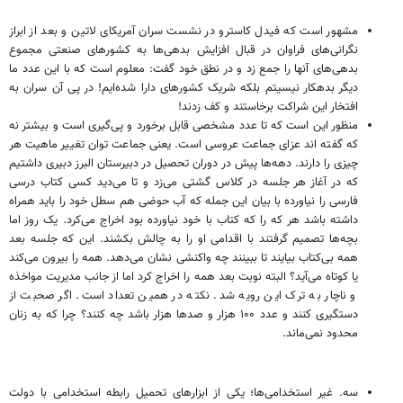
مشهور است که فیدل کاسترو در نشست سران آمریکای لاتین و بعد از ابراز
نگرانی‌های فراوان در قبال افزایش بدهی‌ها به کشورهای صنعتی مجموع
بدهی‌های آنها را جمع زد و در نطق خود گفت: معلوم است که با این عدد ما
دیگر بدهکار نیسیتم بلکه ‌شریک کشورهای دارا شده‌ایم! در پی آن سران به
افتخار این شراکت برخاستند و کف زدند!
منظور این است که تا عدد مشخصی قابل برخورد و پی‌گیری است و بیشتر نه
که گفته اند عزای جماعت عروسی است. یعنی جماعت توان تغییر ماهیت هر
چیزی را دارند. دهه‌ها پیش در دوران تحصیل در دبیرستان البرز دبیری داشتیم
که در آغاز هر جلسه در کلاس گشتی می‌زد و تا می‌دید کسی کتاب درسی
فارسی را نیاورده با بیان این جمله که آب حوضی هم سطل خود را باید همراه
داشته باشد هر که را که کتاب با خود نیاورده بود اخراج می‌کرد. یک روز اما
بچه‌ها تصمیم گرفتند با اقدامی او را به چالش بکشند. این که جلسه بعد
همه بی‌کتاب بیایند تا ببینند چه واکنشی نشان می‌دهد. همه را بیرون می‌کند
یا کوتاه می‌آید؟ البته نوبت بعد همه را اخراج کرد اما از جانب مدیریت مواخذه
و ناچار به ترک این رویه شد. نکته در همین تعداد است. اگر صحبت از
دستگیری کنند و عدد ۱۰۰ هزار و صدها هزار باشد چه کنند؟ چرا که به زنان
محدود نمی‌ماند.
سه. غیر استخدامی‌ها؛ یکی از ابزارهای تحمیل رابطه استخدامی با دولت