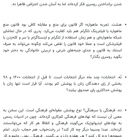
شدن برانداختن روسری فکر کرده‌اند اما به آسان شدن اعتراض ظاهرا نه.
هشت. تجربه ماهواره؛ اگر قانون برای منع و مقابله کافی بود قانون منع
ماهواره یا فیلترینگ تلگرام هم باید کفایت می‌کرد. پدری که در حال تماشای
شبکه ماهواره‌ای و هم زمان استفاده از تلگرام و اینستاگرام یا سر و کله‌زدن با
فیلترشکن است و عملا خود قانون را نقض می‌کند چگونه می‌تواند به صرف
استناد به قانون و جدای جنبه‌های شرعی و تربیتی خانوادگی به دختر خود
بگوید روسری بگذار؟
نُه. انتخابات؛ چند ماه دیگر انتخابات است. تا قبل از انتخابات ۱۴۰۰ و ۹۸
بخشی از رای دهندگان زنان با پوشش کم بودند. آیا قرار است تنها زنان با
پوشش حداکثری پای صندوق بیایند؟
ده. فرهنگی یا سرهنگی؟ نوع پوشش مقوله‌ای فرهنگی است. این سخن به
معنی آن نیست که نهادهای فرهنگی کم‌کاری کرده‌اند. چون در ادبیات رسمی
به نهادهای ایدیولوژیک می‌گویند فرهنگی و اتفاقا هر کار که می‌توانستند
کرده‌اند. صدا وسیما دیگر چه کار کند؟ در رخت‌خواب هم حجاب دارند. امام
جمعه‌ها چه کار کنند؟ هر هفته دارند می‌گویند. فرهنگی یعنی جامعه کار