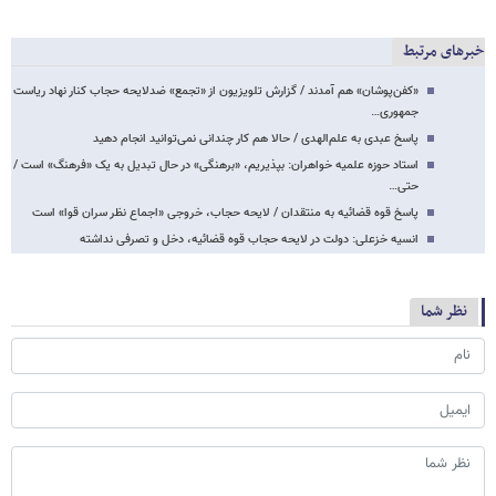
خبرهای مرتبط
«کفن‌پوشان» هم آمدند / گزارش تلویزیون از «تجمع» ضدلایحه حجاب کنار نهاد ریاست
جمهوری…
پاسخ عبدی به علم‌الهدی / حالا هم کار چندانی نمی‌توانید انجام دهید
استاد حوزه علمیه خواهران: بپذیریم، «برهنگی» در حال تبدیل به یک «فرهنگ» است /
حتی…
پاسخ قوه قضائیه به منتقدان / لایحه حجاب، خروجی «اجماع نظر سران قوا» است
انسیه خزعلی: دولت در لایحه حجاب قوه قضائیه، دخل و تصرفی نداشته
نظر شما