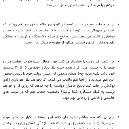
خودش را می‌کند و منتظر دستورالعمل نمی‌ماند.
زن بی‌حجاب هم در مقابل تعمیرکار تلویزیون خانه همان جور نمی‌پوشد که
شب در میهمانی یا در کوچه و خیابان. بلکه متناسب با فضا اندازه و میزان
پوشش را تغییر می‌دهد. یعنی به نوع فرهنگ و خاستگاه و تربیت او بستگی
دارد و متاثر از قانون نیست. منظور از مقوله فرهنگی این است.
این لایحه کار دولت را سخت‌تر می‌کند. چون محال است بتواند رضایت هر دو
طیف را به دست آورد. اگر درصدد جلب نظر پایگاه اجتماعی ۱۵ تا ۲۰ درصدی
خود باشد بقیه مردم چه؟ همان مردمی که رییس دولت خود را رییس جمهور
آنان هم می‌داند و از آنها هم مالیات می گیرد. اگر بخواهد نظر هواداران آزادی
پوشش را جلب کند پاسخ حامیان دوآتشه را چه بدهد که روزی از او خواهد
پرسید به کدام دستاورد شما ببالیم؟ وضعیت حجاب هم که در دولت های
هاشمی و خاتمی و روحانی بهتر بود.
برای این که سوء تفاهم نشود جان کلام این نوشته را تکرار می کنم. مردم
اول حرف زدند بعد دستور زبان درست شد. تازه آن دستور زبان در نوشتار