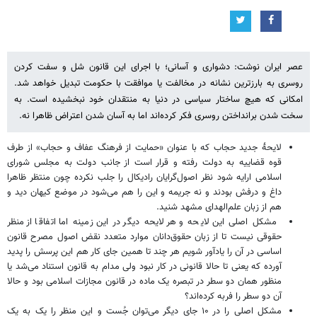
عصر ایران نوشت: دشواری و آسانی؛ با اجرای این قانون شل و سفت کردن
روسری به بارزترین نشانه در مخالفت یا موافقت با حکومت تبدیل خواهد شد.
امکانی که هیچ ساختار سیاسی در دنیا به منتقدان خود نبخشیده است. به
سخت شدن برانداختن روسری فکر کرده‌اند اما به آسان شدن اعتراض ظاهرا نه.
لایحۀ جدید حجاب که با عنوان «حمایت از فرهنگ عفاف و حجاب» از طرف
قوه قضاییه به دولت رفته و قرار است از جانب دولت به مجلس شورای
اسلامی ارایه شود نظر اصول‌گرایان رادیکال را جلب نکرده چون منتظر ظاهرا
داغ و درفش بودند و نه جریمه و این را هم می‌شود در موضع کیهان دید و
هم از زبان علم‌الهدای مشهد شنید.
مشکل اصلی این لایحه و هر لایحه دیگر در این زمینه اما اتفاقا از منظر
حقوقی نیست تا از زبان حقوق‌دانان موارد متعدد نقض اصول مصرح قانون
اساسی در آن را یادآور شویم هر چند تا همین جای کار هم این پرسش را پدید
آورده که یعنی تا حالا قانونی در کار نبود ولی مدام به قانون استناد می‌شد یا
منظور همان دو سطر در تبصره یک ماده در قانون مجازات اسلامی بود و حالا
آن دو سطر را فربه کرده‌اند؟
مشکل اصلی را در ۱۰ جای دیگر می‌توان جُست و این منظر را یک به یک