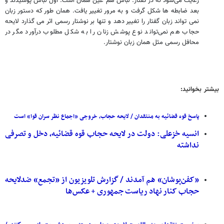
رعایت می‌شود نه در گفتار. لباس هم عین همان است. اول لباس پوشیدند و
بعد ضابطه ها شکل گرفت و به مرور تغییر یافت. همان طور که دستور زبان
نمی تواند زبان گفتار را تغییر دهد و تنها بر نوشتار رسمی اثر می گذارد لایحه
حجاب هم نمی‌تواند نوع پوشش زنان را به شکل مطلوب درآورد مگر در
محافل رسمی مثل همان زبان نوشتار.
بیشتر بخوانید:
پاسخ قوه قضائیه به منتقدان / لایحه حجاب، خروجی «اجماع نظر سران قوا» است
انسیه خزعلی: دولت در لایحه حجاب قوه قضائیه، دخل و تصرفی
نداشته
«کفن‌پوشان» هم آمدند / گزارش تلویزیون از «تجمع» ضدلایحه
حجاب کنار نهاد ریاست جمهوری + عکس‌ها