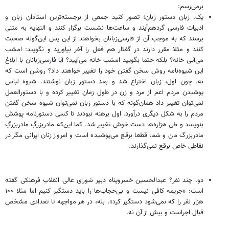
برمی‌رسم:
یک. زبان دستور زبان؛ تصور کنید جمعی از برجسته‌ترین استادان زبان و
ادبیات فارسی گردهم‌آیند و ساعت‌ها نشست برگزار کنند و النهایه به متنی
برسند که به موجب آن از فارسی‌زبانان بخواهند از این پس این‌گونه صحبت
کنند و مثلا مقرر دارند در گفتار هم فعل را آخر بیاورید و نگویید: امشب
می‌آیی خانه؟ بلکه حتما بگویید امشب خانه می‌آیید؟ آیا فارسی‌زبانان با ابلاغ
این شیوه‌نامه روش سخن گفتن خود را تغییر خواهند داد؟ روشن است که
نه. چون اول، زبان اختراع شد و بعد دستور زبان نوشتند. شیوه لباس
پوشیدن مردم اعم از مرد و زن در طول زمان تغییر کرده و با دستورالعمل
نمی‌توان تغییر داد همان‌گونه که با دستور زبان نمی‌توان شیوه سخن گفتن
مردم را به شکل دیگری درآورد. اول برهنه نبودند تا کسی دستورنامه پوشش
بنویسد و طی هزاره‌ها دست خوش تغییر شد. کما این‌که مادربزرگِ مادربزرگِ
مادربزرگ من و شما قطعا برقع می‌پوشیده است و امروز زنان ایرانی مگر در
نقاطی خاص برقع نمی‌گذارند.
دو. چند نفر؟ عبدالحسین خسروپناه دبیر شورای عالی انقلاب فرهنکی گفته
است: «جریمه کافی نیست و بی‌حجاب‌ها را باید دستگیر کنیم اما مثلا ۱۰۰
هزار نفر را که نمی‌شود دستگیر کرد». بله، در هر مواجهه تا تعدادی مشخص
قبال اجراست و بیش از آن نه.